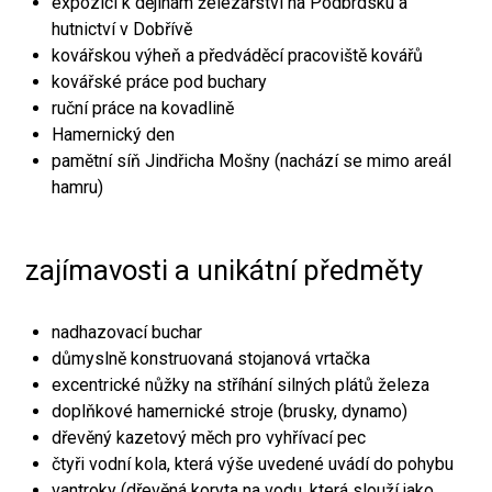
expozici k dějinám železářství na Podbrdsku a
hutnictví v Dobřívě
kovářskou výheň a předváděcí pracoviště kovářů
kovářské práce pod buchary
ruční práce na kovadlině
Hamernický den
pamětní síň Jindřicha Mošny (nachází se mimo areál
hamru)
zajímavosti a unikátní předměty
nadhazovací buchar
důmyslně konstruovaná stojanová vrtačka
excentrické nůžky na stříhání silných plátů železa
doplňkové hamernické stroje (brusky, dynamo)
dřevěný kazetový měch pro vyhřívací pec
čtyři vodní kola, která výše uvedené uvádí do pohybu
vantroky (dřevěná koryta na vodu, která slouží jako