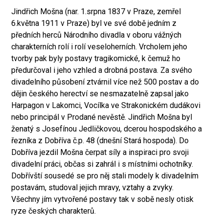
Jindřich Mošna (nar. 1.srpna 1837 v Praze, zemřel
6.května 1911 v Praze) byl ve své době jedním z
předních herců Národního divadla v oboru vážných
charakterních rolí i rolí veseloherních. Vrcholem jeho
tvorby pak byly postavy tragikomické, k čemuž ho
předurčoval i jeho vzhled a drobná postava. Za svého
divadelního působení ztvárnil více než 500 postav a do
dějin českého herectví se nesmazatelně zapsal jako
Harpagon v Lakomci, Vocílka ve Strakonickém dudákovi
nebo principál v Prodané nevěstě. Jindřich Mošna byl
ženatý s Josefínou Jedličkovou, dcerou hospodského a
řezníka z Dobříva č.p. 48 (dnešní Stará hospoda). Do
Dobříva jezdil Mošna čerpat síly a inspiraci pro svoji
divadelní práci, občas si zahrál i s místními ochotníky.
Dobřívští sousedé se pro něj stali modely k divadelním
postavám, studoval jejich mravy, vztahy a zvyky.
Všechny jím vytvořené postavy tak v sobě nesly otisk
ryze českých charakterů.