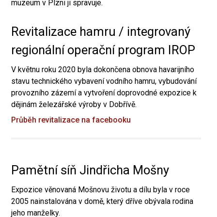
muzeum v Plzni ji spravuje.
Revitalizace hamru / integrovaný
regionální operační program IROP
V květnu roku 2020 byla dokončena obnova havarijního
stavu technického vybavení vodního hamru, vybudování
provozního zázemí a vytvoření doprovodné expozice k
dějinám železářské výroby v Dobřívě.
Průběh revitalizace na facebooku
Pamětní síň Jindřicha Mošny
Expozice věnovaná Mošnovu životu a dílu byla v roce
2005 nainstalována v domě, který dříve obývala rodina
jeho manželky.