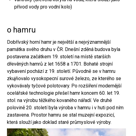
přívod vody pro vodní kolo)
o hamru
Dobřívský horní hamr je největší a nejvýznamnější
památka svého druhu v ČR. Dnešní zděná budova byla
postavena začátkem 19. století na místě starších
dřevěných hamrů z let 1658 a 1701. Bohaté strojní
vybavení pochází z 19. století. Původně se v hamru
zkujňovalo vysokopecní surové železo, ze kterého se
vykovávaly tyčové polotovary. Po rozšíření modernější
ocelářské technologie přešel hamr koncem 60. let 19.
stol. na výrobu těžkého kovaného nářadí. Ve druhé
polovině 20. století byla výroba v hamru i v huti pod ním
zastavena. Prostor hamru se stal muzejní expozicí,
která slouží jako doklad staré průmyslové výroby.