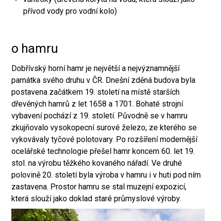
přívod vody pro vodní kolo)
o hamru
Dobřívský horní hamr je největší a nejvýznamnější
památka svého druhu v ČR. Dnešní zděná budova byla
postavena začátkem 19. století na místě starších
dřevěných hamrů z let 1658 a 1701. Bohaté strojní
vybavení pochází z 19. století. Původně se v hamru
zkujňovalo vysokopecní surové železo, ze kterého se
vykovávaly tyčové polotovary. Po rozšíření modernější
ocelářské technologie přešel hamr koncem 60. let 19.
stol. na výrobu těžkého kovaného nářadí. Ve druhé
polovině 20. století byla výroba v hamru i v huti pod ním
zastavena. Prostor hamru se stal muzejní expozicí,
která slouží jako doklad staré průmyslové výroby.