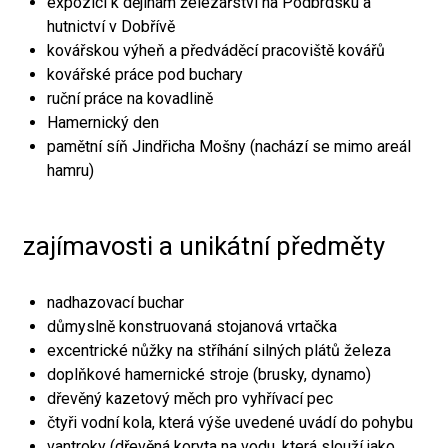
expozici k dějinám železářství na Podbrdsku a
hutnictví v Dobřívě
kovářskou výheň a předváděcí pracoviště kovářů
kovářské práce pod buchary
ruční práce na kovadlině
Hamernický den
pamětní síň Jindřicha Mošny (nachází se mimo areál
hamru)
zajímavosti a unikátní předměty
nadhazovací buchar
důmyslně konstruovaná stojanová vrtačka
excentrické nůžky na stříhání silných plátů železa
doplňkové hamernické stroje (brusky, dynamo)
dřevěný kazetový měch pro vyhřívací pec
čtyři vodní kola, která výše uvedené uvádí do pohybu
vantroky (dřevěná koryta na vodu, která slouží jako