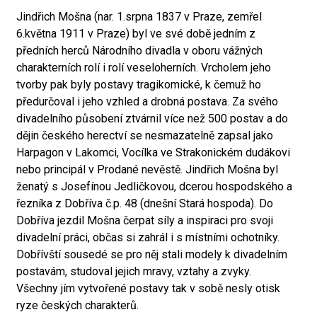
Jindřich Mošna (nar. 1.srpna 1837 v Praze, zemřel
6.května 1911 v Praze) byl ve své době jedním z
předních herců Národního divadla v oboru vážných
charakterních rolí i rolí veseloherních. Vrcholem jeho
tvorby pak byly postavy tragikomické, k čemuž ho
předurčoval i jeho vzhled a drobná postava. Za svého
divadelního působení ztvárnil více než 500 postav a do
dějin českého herectví se nesmazatelně zapsal jako
Harpagon v Lakomci, Vocílka ve Strakonickém dudákovi
nebo principál v Prodané nevěstě. Jindřich Mošna byl
ženatý s Josefínou Jedličkovou, dcerou hospodského a
řezníka z Dobříva č.p. 48 (dnešní Stará hospoda). Do
Dobříva jezdil Mošna čerpat síly a inspiraci pro svoji
divadelní práci, občas si zahrál i s místními ochotníky.
Dobřívští sousedé se pro něj stali modely k divadelním
postavám, studoval jejich mravy, vztahy a zvyky.
Všechny jím vytvořené postavy tak v sobě nesly otisk
ryze českých charakterů.