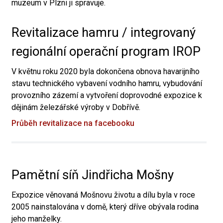
muzeum v Plzni ji spravuje.
Revitalizace hamru / integrovaný
regionální operační program IROP
V květnu roku 2020 byla dokončena obnova havarijního
stavu technického vybavení vodního hamru, vybudování
provozního zázemí a vytvoření doprovodné expozice k
dějinám železářské výroby v Dobřívě.
Průběh revitalizace na facebooku
Pamětní síň Jindřicha Mošny
Expozice věnovaná Mošnovu životu a dílu byla v roce
2005 nainstalována v domě, který dříve obývala rodina
jeho manželky.