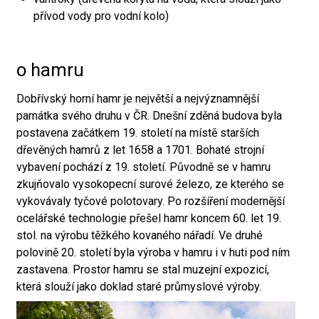
přívod vody pro vodní kolo)
o hamru
Dobřívský horní hamr je největší a nejvýznamnější
památka svého druhu v ČR. Dnešní zděná budova byla
postavena začátkem 19. století na místě starších
dřevěných hamrů z let 1658 a 1701. Bohaté strojní
vybavení pochází z 19. století. Původně se v hamru
zkujňovalo vysokopecní surové železo, ze kterého se
vykovávaly tyčové polotovary. Po rozšíření modernější
ocelářské technologie přešel hamr koncem 60. let 19.
stol. na výrobu těžkého kovaného nářadí. Ve druhé
polovině 20. století byla výroba v hamru i v huti pod ním
zastavena. Prostor hamru se stal muzejní expozicí,
která slouží jako doklad staré průmyslové výroby.