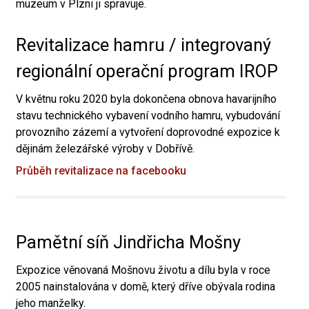
muzeum v Plzni ji spravuje.
Revitalizace hamru / integrovaný
regionální operační program IROP
V květnu roku 2020 byla dokončena obnova havarijního
stavu technického vybavení vodního hamru, vybudování
provozního zázemí a vytvoření doprovodné expozice k
dějinám železářské výroby v Dobřívě.
Průběh revitalizace na facebooku
Pamětní síň Jindřicha Mošny
Expozice věnovaná Mošnovu životu a dílu byla v roce
2005 nainstalována v domě, který dříve obývala rodina
jeho manželky.