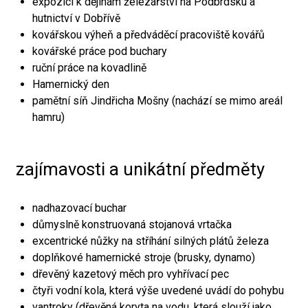
expozici k dějinám železářství na Podbrdsku a
hutnictví v Dobřívě
kovářskou výheň a předváděcí pracoviště kovářů
kovářské práce pod buchary
ruční práce na kovadlině
Hamernický den
pamětní síň Jindřicha Mošny (nachází se mimo areál
hamru)
zajímavosti a unikátní předměty
nadhazovací buchar
důmyslně konstruovaná stojanová vrtačka
excentrické nůžky na stříhání silných plátů železa
doplňkové hamernické stroje (brusky, dynamo)
dřevěný kazetový měch pro vyhřívací pec
čtyři vodní kola, která výše uvedené uvádí do pohybu
vantroky (dřevěná koryta na vodu, která slouží jako