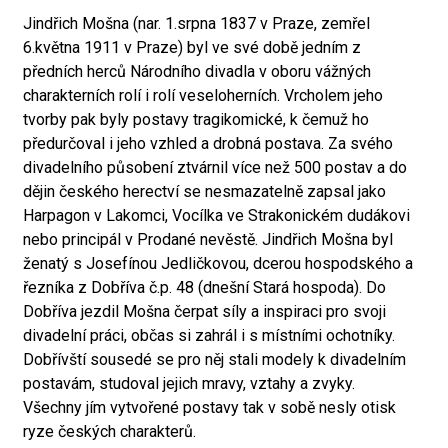
Jindřich Mošna (nar. 1.srpna 1837 v Praze, zemřel
6.května 1911 v Praze) byl ve své době jedním z
předních herců Národního divadla v oboru vážných
charakterních rolí i rolí veseloherních. Vrcholem jeho
tvorby pak byly postavy tragikomické, k čemuž ho
předurčoval i jeho vzhled a drobná postava. Za svého
divadelního působení ztvárnil více než 500 postav a do
dějin českého herectví se nesmazatelně zapsal jako
Harpagon v Lakomci, Vocílka ve Strakonickém dudákovi
nebo principál v Prodané nevěstě. Jindřich Mošna byl
ženatý s Josefínou Jedličkovou, dcerou hospodského a
řezníka z Dobříva č.p. 48 (dnešní Stará hospoda). Do
Dobříva jezdil Mošna čerpat síly a inspiraci pro svoji
divadelní práci, občas si zahrál i s místními ochotníky.
Dobřívští sousedé se pro něj stali modely k divadelním
postavám, studoval jejich mravy, vztahy a zvyky.
Všechny jím vytvořené postavy tak v sobě nesly otisk
ryze českých charakterů.