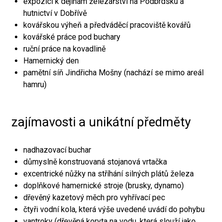
expozici k dějinám železářství na Podbrdsku a
hutnictví v Dobřívě
kovářskou výheň a předváděcí pracoviště kovářů
kovářské práce pod buchary
ruční práce na kovadlině
Hamernický den
pamětní síň Jindřicha Mošny (nachází se mimo areál
hamru)
zajímavosti a unikátní předměty
nadhazovací buchar
důmyslně konstruovaná stojanová vrtačka
excentrické nůžky na stříhání silných plátů železa
doplňkové hamernické stroje (brusky, dynamo)
dřevěný kazetový měch pro vyhřívací pec
čtyři vodní kola, která výše uvedené uvádí do pohybu
vantroky (dřevěná koryta na vodu, která slouží jako