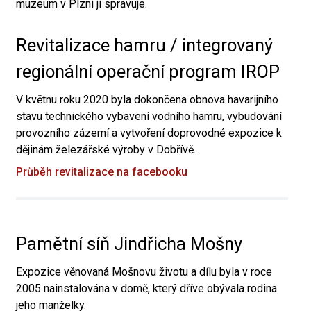
muzeum v Plzni ji spravuje.
Revitalizace hamru / integrovaný
regionální operační program IROP
V květnu roku 2020 byla dokončena obnova havarijního
stavu technického vybavení vodního hamru, vybudování
provozního zázemí a vytvoření doprovodné expozice k
dějinám železářské výroby v Dobřívě.
Průběh revitalizace na facebooku
Pamětní síň Jindřicha Mošny
Expozice věnovaná Mošnovu životu a dílu byla v roce
2005 nainstalována v domě, který dříve obývala rodina
jeho manželky.