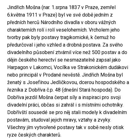
Jindřich Mošna (nar. 1.srpna 1837 v Praze, zemřel
6.května 1911 v Praze) byl ve své době jedním z
předních herců Národního divadla v oboru vážných
charakterních rolí i rolí veseloherních. Vrcholem jeho
tvorby pak byly postavy tragikomické, k čemuž ho
předurčoval i jeho vzhled a drobná postava. Za svého
divadelního působení ztvárnil více než 500 postav a do
dějin českého herectví se nesmazatelně zapsal jako
Harpagon v Lakomci, Vocílka ve Strakonickém dudákovi
nebo principál v Prodané nevěstě. Jindřich Mošna byl
ženatý s Josefínou Jedličkovou, dcerou hospodského a
řezníka z Dobříva č.p. 48 (dnešní Stará hospoda). Do
Dobříva jezdil Mošna čerpat síly a inspiraci pro svoji
divadelní práci, občas si zahrál i s místními ochotníky.
Dobřívští sousedé se pro něj stali modely k divadelním
postavám, studoval jejich mravy, vztahy a zvyky.
Všechny jím vytvořené postavy tak v sobě nesly otisk
ryze českých charakterů.