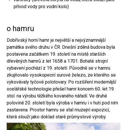
přívod vody pro vodní kolo)
o hamru
Dobřívský horní hamr je největší a nejvýznamnější
památka svého druhu v ČR. Dnešní zděná budova byla
postavena začátkem 19. století na místě starších
dřevěných hamrů z let 1658 a 1701. Bohaté strojní
vybavení pochází z 19. století. Původně se v hamru
zkujňovalo vysokopecní surové železo, ze kterého se
vykovávaly tyčové polotovary. Po rozšíření modernější
ocelářské technologie přešel hamr koncem 60. let 19.
stol. na výrobu těžkého kovaného nářadí. Ve druhé
polovině 20. století byla výroba v hamru i v huti pod ním
zastavena. Prostor hamru se stal muzejní expozicí,
která slouží jako doklad staré průmyslové výroby.