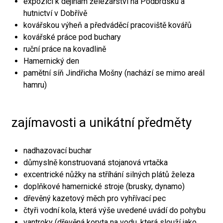
expozici k dějinám železářství na Podbrdsku a
hutnictví v Dobřívě
kovářskou výheň a předváděcí pracoviště kovářů
kovářské práce pod buchary
ruční práce na kovadlině
Hamernický den
pamětní síň Jindřicha Mošny (nachází se mimo areál
hamru)
zajímavosti a unikátní předměty
nadhazovací buchar
důmyslně konstruovaná stojanová vrtačka
excentrické nůžky na stříhání silných plátů železa
doplňkové hamernické stroje (brusky, dynamo)
dřevěný kazetový měch pro vyhřívací pec
čtyři vodní kola, která výše uvedené uvádí do pohybu
vantroky (dřevěná koryta na vodu, která slouží jako