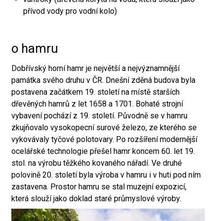
přívod vody pro vodní kolo)
o hamru
Dobřívský horní hamr je největší a nejvýznamnější
památka svého druhu v ČR. Dnešní zděná budova byla
postavena začátkem 19. století na místě starších
dřevěných hamrů z let 1658 a 1701. Bohaté strojní
vybavení pochází z 19. století. Původně se v hamru
zkujňovalo vysokopecní surové železo, ze kterého se
vykovávaly tyčové polotovary. Po rozšíření modernější
ocelářské technologie přešel hamr koncem 60. let 19.
stol. na výrobu těžkého kovaného nářadí. Ve druhé
polovině 20. století byla výroba v hamru i v huti pod ním
zastavena. Prostor hamru se stal muzejní expozicí,
která slouží jako doklad staré průmyslové výroby.