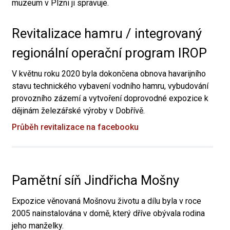
muzeum v Plzni ji spravuje.
Revitalizace hamru / integrovaný
regionální operační program IROP
V květnu roku 2020 byla dokončena obnova havarijního
stavu technického vybavení vodního hamru, vybudování
provozního zázemí a vytvoření doprovodné expozice k
dějinám železářské výroby v Dobřívě.
Průběh revitalizace na facebooku
Pamětní síň Jindřicha Mošny
Expozice věnovaná Mošnovu životu a dílu byla v roce
2005 nainstalována v domě, který dříve obývala rodina
jeho manželky.