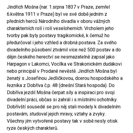
Jindřich Mošna (nar. 1.srpna 1837 v Praze, zemřel
6.května 1911 v Praze) byl ve své době jedním z
předních herců Národního divadla v oboru vážných
charakterních rolí i rolí veseloherních. Vrcholem jeho
tvorby pak byly postavy tragikomické, k čemuž ho
předurčoval i jeho vzhled a drobná postava. Za svého
divadelního působení ztvárnil více než 500 postav a do
dějin českého herectví se nesmazatelně zapsal jako
Harpagon v Lakomci, Vocílka ve Strakonickém dudákovi
nebo principál v Prodané nevěstě. Jindřich Mošna byl
ženatý s Josefínou Jedličkovou, dcerou hospodského a
řezníka z Dobříva č.p. 48 (dnešní Stará hospoda). Do
Dobříva jezdil Mošna čerpat síly a inspiraci pro svoji
divadelní práci, občas si zahrál i s místními ochotníky.
Dobřívští sousedé se pro něj stali modely k divadelním
postavám, studoval jejich mravy, vztahy a zvyky.
Všechny jím vytvořené postavy tak v sobě nesly otisk
ryze českých charakterů.