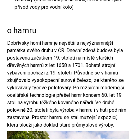
přívod vody pro vodní kolo)
o hamru
Dobřívský horní hamr je největší a nejvýznamnější
památka svého druhu v ČR. Dnešní zděná budova byla
postavena začátkem 19. století na místě starších
dřevěných hamrů z let 1658 a 1701. Bohaté strojní
vybavení pochází z 19. století. Původně se v hamru
zkujňovalo vysokopecní surové železo, ze kterého se
vykovávaly tyčové polotovary. Po rozšíření modernější
ocelářské technologie přešel hamr koncem 60. let 19.
stol. na výrobu těžkého kovaného nářadí. Ve druhé
polovině 20. století byla výroba v hamru i v huti pod ním
zastavena. Prostor hamru se stal muzejní expozicí,
která slouží jako doklad staré průmyslové výroby.