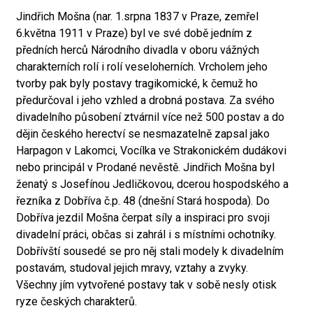
Jindřich Mošna (nar. 1.srpna 1837 v Praze, zemřel
6.května 1911 v Praze) byl ve své době jedním z
předních herců Národního divadla v oboru vážných
charakterních rolí i rolí veseloherních. Vrcholem jeho
tvorby pak byly postavy tragikomické, k čemuž ho
předurčoval i jeho vzhled a drobná postava. Za svého
divadelního působení ztvárnil více než 500 postav a do
dějin českého herectví se nesmazatelně zapsal jako
Harpagon v Lakomci, Vocílka ve Strakonickém dudákovi
nebo principál v Prodané nevěstě. Jindřich Mošna byl
ženatý s Josefínou Jedličkovou, dcerou hospodského a
řezníka z Dobříva č.p. 48 (dnešní Stará hospoda). Do
Dobříva jezdil Mošna čerpat síly a inspiraci pro svoji
divadelní práci, občas si zahrál i s místními ochotníky.
Dobřívští sousedé se pro něj stali modely k divadelním
postavám, studoval jejich mravy, vztahy a zvyky.
Všechny jím vytvořené postavy tak v sobě nesly otisk
ryze českých charakterů.