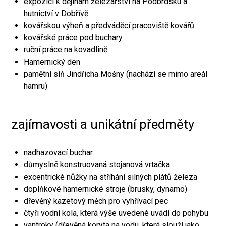
expozici k dějinám železářství na Podbrdsku a
hutnictví v Dobřívě
kovářskou výheň a předváděcí pracoviště kovářů
kovářské práce pod buchary
ruční práce na kovadlině
Hamernický den
pamětní síň Jindřicha Mošny (nachází se mimo areál
hamru)
zajímavosti a unikátní předměty
nadhazovací buchar
důmyslně konstruovaná stojanová vrtačka
excentrické nůžky na stříhání silných plátů železa
doplňkové hamernické stroje (brusky, dynamo)
dřevěný kazetový měch pro vyhřívací pec
čtyři vodní kola, která výše uvedené uvádí do pohybu
vantroky (dřevěná koryta na vodu, která slouží jako