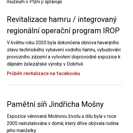
muzeum v Plzni ji spravuje.
Revitalizace hamru / integrovaný
regionální operační program IROP
V květnu roku 2020 byla dokončena obnova havarijního
stavu technického vybavení vodního hamru, vybudování
provozního zázemí a vytvoření doprovodné expozice k
dějinám železářské výroby v Dobřívě.
Průběh revitalizace na facebooku
Pamětní síň Jindřicha Mošny
Expozice věnovaná Mošnovu životu a dílu byla v roce
2005 nainstalována v domě, který dříve obývala rodina
jeho manželky.