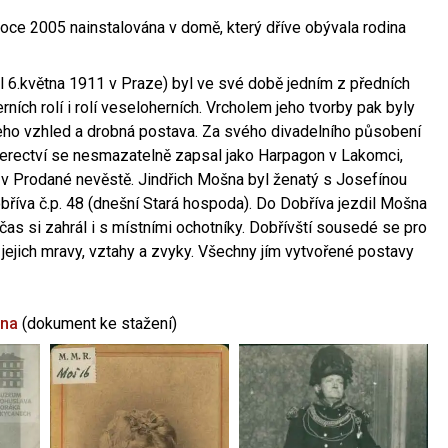
oce 2005 nainstalována v domě, který dříve obývala rodina
l 6.května 1911 v Praze) byl ve své době jedním z předních
ních rolí i rolí veseloherních. Vrcholem jeho tvorby pak byly
jeho vzhled a drobná postava. Za svého divadelního působení
 herectví se nesmazatelně zapsal jako Harpagon v Lakomci,
 v Prodané nevěstě. Jindřich Mošna byl ženatý s Josefínou
říva č.p. 48 (dnešní Stará hospoda). Do Dobříva jezdil Mošna
občas si zahrál i s místními ochotníky. Dobřívští sousedé se pro
 jejich mravy, vztahy a zvyky. Všechny jím vytvořené postavy
šna
(dokument ke stažení)