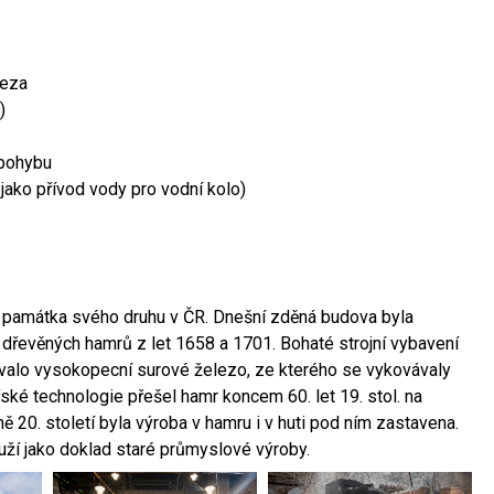
leza
)
 pohybu
 jako přívod vody pro vodní kolo)
ší památka svého druhu v ČR. Dnešní zděná budova byla
 dřevěných hamrů z let 1658 a 1701. Bohaté strojní vybavení
ovalo vysokopecní surové železo, ze kterého se vykovávaly
ské technologie přešel hamr koncem 60. let 19. stol. na
 20. století byla výroba v hamru i v huti pod ním zastavena.
ouží jako doklad staré průmyslové výroby.