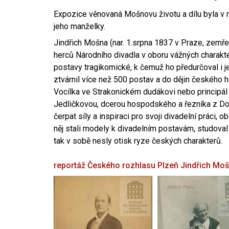
Expozice věnovaná Mošnovu životu a dílu byla v r
jeho manželky.
Jindřich Mošna (nar. 1.srpna 1837 v Praze, zemře
herců Národního divadla v oboru vážných charakter
postavy tragikomické, k čemuž ho předurčoval i 
ztvárnil více než 500 postav a do dějin českého
Vocílka ve Strakonickém dudákovi nebo principál
Jedličkovou, dcerou hospodského a řezníka z Dob
čerpat síly a inspiraci pro svoji divadelní práci, 
něj stali modely k divadelním postavám, studoval
tak v sobě nesly otisk ryze českých charakterů.
reportáž Českého rozhlasu Plzeň
Jindřich Mo