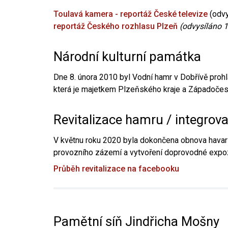
Toulavá kamera - reportáž České televize
(odvy
reportáž Českého rozhlasu Plzeň
(odvysíláno 1
Národní kulturní památka
Dne 8. února 2010 byl Vodní hamr v Dobřívě prohl
která je majetkem Plzeňského kraje a Západočesk
Revitalizace hamru / integrov
V květnu roku 2020 byla dokončena obnova havari
provozního zázemí a vytvoření doprovodné expoz
Průběh revitalizace na facebooku
Pamětní síň Jindřicha Mošny