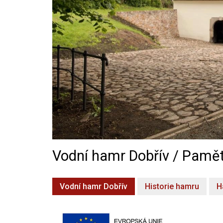
Vodní hamr Dobřív / Pamět
Vodní hamr Dobřív
Historie hamru
H