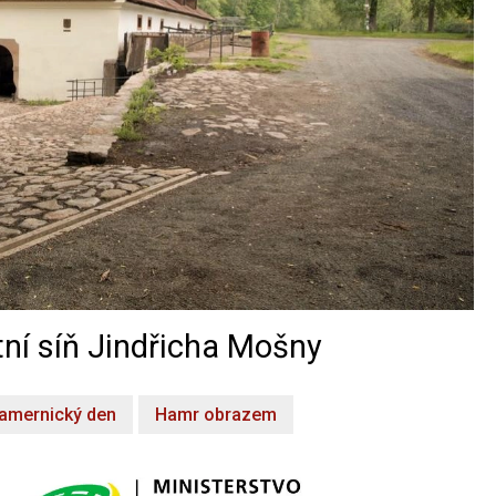
ní síň Jindřicha Mošny
amernický den
Hamr obrazem