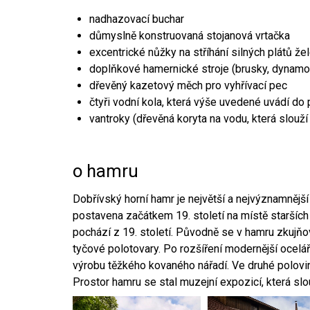
nadhazovací buchar
důmyslně konstruovaná stojanová vrtačka
excentrické nůžky na stříhání silných plátů že
doplňkové hamernické stroje (brusky, dynamo
dřevěný kazetový měch pro vyhřívací pec
čtyři vodní kola, která výše uvedené uvádí do
vantroky (dřevěná koryta na vodu, která slouží
o hamru
Dobřívský horní hamr je největší a nejvýznamněj
postavena začátkem 19. století na místě starších
pochází z 19. století. Původně se v hamru zkujň
tyčové polotovary. Po rozšíření modernější ocelář
výrobu těžkého kovaného nářadí. Ve druhé polovině
Prostor hamru se stal muzejní expozicí, která sl