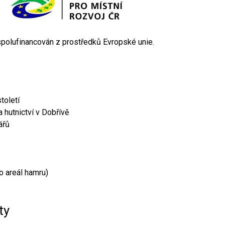
 spolufinancován z prostředků Evropské unie.
toletí
 hutnictví v Dobřívě
ářů
o areál hamru)
ty