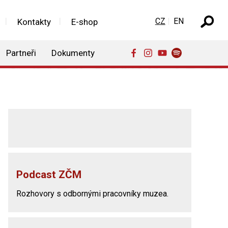
Zvolte jazyk
CZ
EN
Kontakty
E-shop
Partneři
Dokumenty
Podcast ZČM
Rozhovory s odbornými pracovníky muzea.