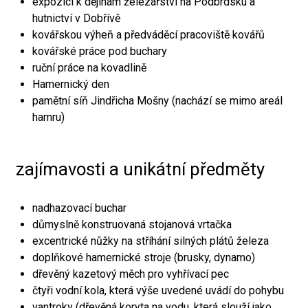
expozici k dějinám železářství na Podbrdsku a
hutnictví v Dobřívě
kovářskou výheň a předváděcí pracoviště kovářů
kovářské práce pod buchary
ruční práce na kovadlině
Hamernický den
pamětní síň Jindřicha Mošny (nachází se mimo areál
hamru)
zajímavosti a unikátní předměty
nadhazovací buchar
důmyslně konstruovaná stojanová vrtačka
excentrické nůžky na stříhání silných plátů železa
doplňkové hamernické stroje (brusky, dynamo)
dřevěný kazetový měch pro vyhřívací pec
čtyři vodní kola, která výše uvedené uvádí do pohybu
vantroky (dřevěná koryta na vodu, která slouží jako