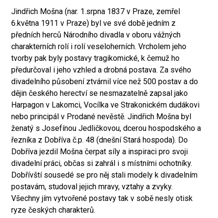
Jindřich Mošna (nar. 1.srpna 1837 v Praze, zemřel
6.května 1911 v Praze) byl ve své době jedním z
předních herců Národního divadla v oboru vážných
charakterních rolí i rolí veseloherních. Vrcholem jeho
tvorby pak byly postavy tragikomické, k čemuž ho
předurčoval i jeho vzhled a drobná postava. Za svého
divadelního působení ztvárnil více než 500 postav a do
dějin českého herectví se nesmazatelně zapsal jako
Harpagon v Lakomci, Vocílka ve Strakonickém dudákovi
nebo principál v Prodané nevěstě. Jindřich Mošna byl
ženatý s Josefínou Jedličkovou, dcerou hospodského a
řezníka z Dobříva č.p. 48 (dnešní Stará hospoda). Do
Dobříva jezdil Mošna čerpat síly a inspiraci pro svoji
divadelní práci, občas si zahrál i s místními ochotníky.
Dobřívští sousedé se pro něj stali modely k divadelním
postavám, studoval jejich mravy, vztahy a zvyky.
Všechny jím vytvořené postavy tak v sobě nesly otisk
ryze českých charakterů.