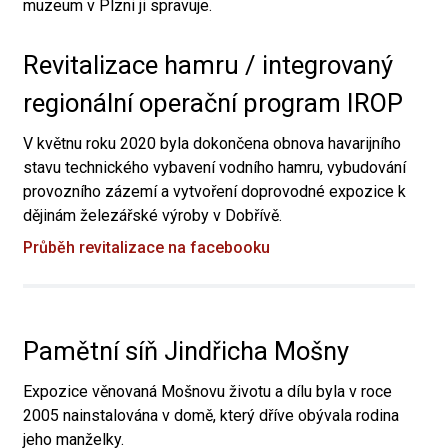
muzeum v Plzni ji spravuje.
Revitalizace hamru / integrovaný
regionální operační program IROP
V květnu roku 2020 byla dokončena obnova havarijního
stavu technického vybavení vodního hamru, vybudování
provozního zázemí a vytvoření doprovodné expozice k
dějinám železářské výroby v Dobřívě.
Průběh revitalizace na facebooku
Pamětní síň Jindřicha Mošny
Expozice věnovaná Mošnovu životu a dílu byla v roce
2005 nainstalována v domě, který dříve obývala rodina
jeho manželky.