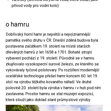
přívod vody pro vodní kolo)
o hamru
Dobřívský horní hamr je největší a nejvýznamnější
památka svého druhu v ČR. Dnešní zděná budova byla
postavena začátkem 19. století na místě starších
dřevěných hamrů z let 1658 a 1701. Bohaté strojní
vybavení pochází z 19. století. Původně se v hamru
zkujňovalo vysokopecní surové železo, ze kterého se
vykovávaly tyčové polotovary. Po rozšíření modernější
ocelářské technologie přešel hamr koncem 60. let 19.
stol. na výrobu těžkého kovaného nářadí. Ve druhé
polovině 20. století byla výroba v hamru i v huti pod ním
zastavena. Prostor hamru se stal muzejní expozicí,
která slouží jako doklad staré průmyslové výroby.