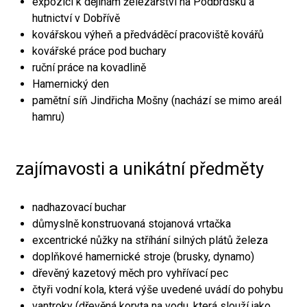
expozici k dějinám železářství na Podbrdsku a
hutnictví v Dobřívě
kovářskou výheň a předváděcí pracoviště kovářů
kovářské práce pod buchary
ruční práce na kovadlině
Hamernický den
pamětní síň Jindřicha Mošny (nachází se mimo areál
hamru)
zajímavosti a unikátní předměty
nadhazovací buchar
důmyslně konstruovaná stojanová vrtačka
excentrické nůžky na stříhání silných plátů železa
doplňkové hamernické stroje (brusky, dynamo)
dřevěný kazetový měch pro vyhřívací pec
čtyři vodní kola, která výše uvedené uvádí do pohybu
vantroky (dřevěná koryta na vodu, která slouží jako