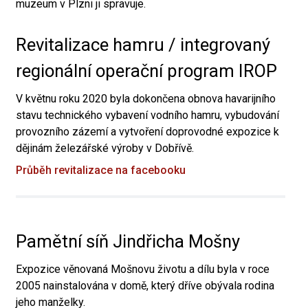
muzeum v Plzni ji spravuje.
Revitalizace hamru / integrovaný
regionální operační program IROP
V květnu roku 2020 byla dokončena obnova havarijního
stavu technického vybavení vodního hamru, vybudování
provozního zázemí a vytvoření doprovodné expozice k
dějinám železářské výroby v Dobřívě.
Průběh revitalizace na facebooku
Pamětní síň Jindřicha Mošny
Expozice věnovaná Mošnovu životu a dílu byla v roce
2005 nainstalována v domě, který dříve obývala rodina
jeho manželky.