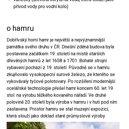
přívod vody pro vodní kolo)
o hamru
Dobřívský horní hamr je největší a nejvýznamnější
památka svého druhu v ČR. Dnešní zděná budova byla
postavena začátkem 19. století na místě starších
dřevěných hamrů z let 1658 a 1701. Bohaté strojní
vybavení pochází z 19. století. Původně se v hamru
zkujňovalo vysokopecní surové železo, ze kterého se
vykovávaly tyčové polotovary. Po rozšíření modernější
ocelářské technologie přešel hamr koncem 60. let 19.
stol. na výrobu těžkého kovaného nářadí. Ve druhé
polovině 20. století byla výroba v hamru i v huti pod ním
zastavena. Prostor hamru se stal muzejní expozicí,
která slouží jako doklad staré průmyslové výroby.