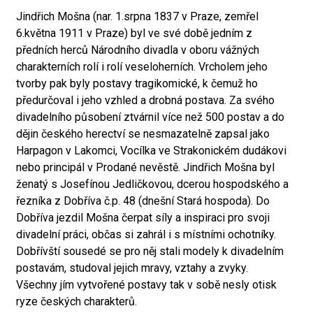
Jindřich Mošna (nar. 1.srpna 1837 v Praze, zemřel
6.května 1911 v Praze) byl ve své době jedním z
předních herců Národního divadla v oboru vážných
charakterních rolí i rolí veseloherních. Vrcholem jeho
tvorby pak byly postavy tragikomické, k čemuž ho
předurčoval i jeho vzhled a drobná postava. Za svého
divadelního působení ztvárnil více než 500 postav a do
dějin českého herectví se nesmazatelně zapsal jako
Harpagon v Lakomci, Vocílka ve Strakonickém dudákovi
nebo principál v Prodané nevěstě. Jindřich Mošna byl
ženatý s Josefínou Jedličkovou, dcerou hospodského a
řezníka z Dobříva č.p. 48 (dnešní Stará hospoda). Do
Dobříva jezdil Mošna čerpat síly a inspiraci pro svoji
divadelní práci, občas si zahrál i s místními ochotníky.
Dobřívští sousedé se pro něj stali modely k divadelním
postavám, studoval jejich mravy, vztahy a zvyky.
Všechny jím vytvořené postavy tak v sobě nesly otisk
ryze českých charakterů.