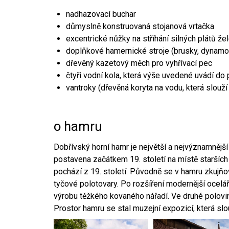
nadhazovací buchar
důmyslně konstruovaná stojanová vrtačka
excentrické nůžky na stříhání silných plátů že
doplňkové hamernické stroje (brusky, dynamo
dřevěný kazetový měch pro vyhřívací pec
čtyři vodní kola, která výše uvedené uvádí do
vantroky (dřevěná koryta na vodu, která slouží
o hamru
Dobřívský horní hamr je největší a nejvýznamněj
postavena začátkem 19. století na místě starších
pochází z 19. století. Původně se v hamru zkujň
tyčové polotovary. Po rozšíření modernější ocelář
výrobu těžkého kovaného nářadí. Ve druhé polovině
Prostor hamru se stal muzejní expozicí, která sl