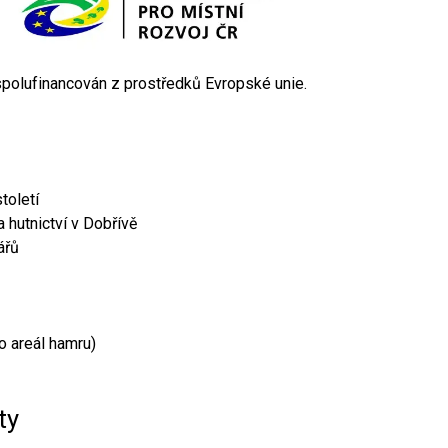
 spolufinancován z prostředků Evropské unie.
toletí
 hutnictví v Dobřívě
ářů
o areál hamru)
ty