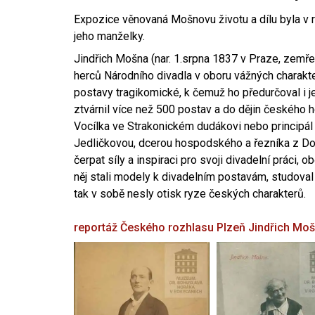
Expozice věnovaná Mošnovu životu a dílu byla v r
jeho manželky.
Jindřich Mošna (nar. 1.srpna 1837 v Praze, zemře
herců Národního divadla v oboru vážných charakter
postavy tragikomické, k čemuž ho předurčoval i 
ztvárnil více než 500 postav a do dějin českého
Vocílka ve Strakonickém dudákovi nebo principál
Jedličkovou, dcerou hospodského a řezníka z Dob
čerpat síly a inspiraci pro svoji divadelní práci, 
něj stali modely k divadelním postavám, studoval
tak v sobě nesly otisk ryze českých charakterů.
reportáž Českého rozhlasu Plzeň
Jindřich Mo