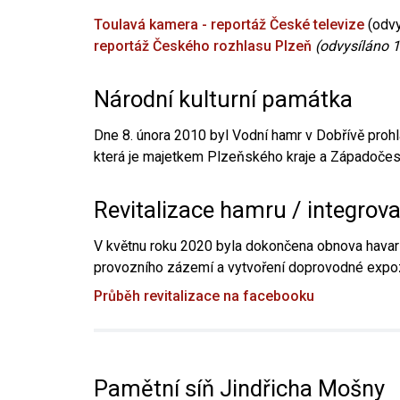
Toulavá kamera - reportáž České televize
(odvy
reportáž Českého rozhlasu Plzeň
(odvysíláno 1
Národní kulturní památka
Dne 8. února 2010 byl Vodní hamr v Dobřívě prohl
která je majetkem Plzeňského kraje a Západočesk
Revitalizace hamru / integrov
V květnu roku 2020 byla dokončena obnova havari
provozního zázemí a vytvoření doprovodné expoz
Průběh revitalizace na facebooku
Pamětní síň Jindřicha Mošny