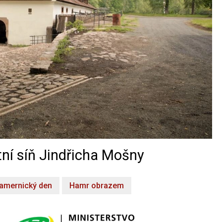
ní síň Jindřicha Mošny
amernický den
Hamr obrazem