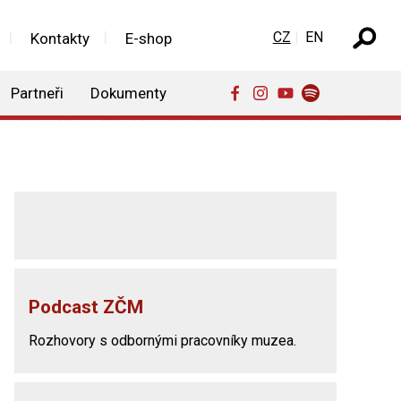
Zvolte jazyk
CZ
EN
Kontakty
E-shop
Partneři
Dokumenty
Podcast ZČM
Rozhovory s odbornými pracovníky muzea.