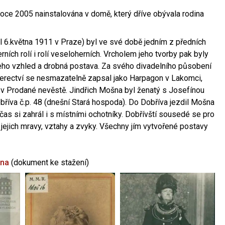
oce 2005 nainstalována v domě, který dříve obývala rodina
l 6.května 1911 v Praze) byl ve své době jedním z předních
ních rolí i rolí veseloherních. Vrcholem jeho tvorby pak byly
jeho vzhled a drobná postava. Za svého divadelního působení
 herectví se nesmazatelně zapsal jako Harpagon v Lakomci,
 v Prodané nevěstě. Jindřich Mošna byl ženatý s Josefínou
říva č.p. 48 (dnešní Stará hospoda). Do Dobříva jezdil Mošna
občas si zahrál i s místními ochotníky. Dobřívští sousedé se pro
 jejich mravy, vztahy a zvyky. Všechny jím vytvořené postavy
šna
(dokument ke stažení)