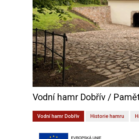
Vodní hamr Dobřív / Pamět
Vodní hamr Dobřív
Historie hamru
H