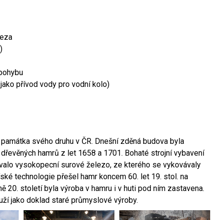
leza
)
 pohybu
 jako přívod vody pro vodní kolo)
ší památka svého druhu v ČR. Dnešní zděná budova byla
 dřevěných hamrů z let 1658 a 1701. Bohaté strojní vybavení
ovalo vysokopecní surové železo, ze kterého se vykovávaly
ské technologie přešel hamr koncem 60. let 19. stol. na
 20. století byla výroba v hamru i v huti pod ním zastavena.
ouží jako doklad staré průmyslové výroby.