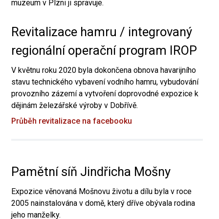
muzeum v Plzni ji spravuje.
Revitalizace hamru / integrovaný
regionální operační program IROP
V květnu roku 2020 byla dokončena obnova havarijního
stavu technického vybavení vodního hamru, vybudování
provozního zázemí a vytvoření doprovodné expozice k
dějinám železářské výroby v Dobřívě.
Průběh revitalizace na facebooku
Pamětní síň Jindřicha Mošny
Expozice věnovaná Mošnovu životu a dílu byla v roce
2005 nainstalována v domě, který dříve obývala rodina
jeho manželky.