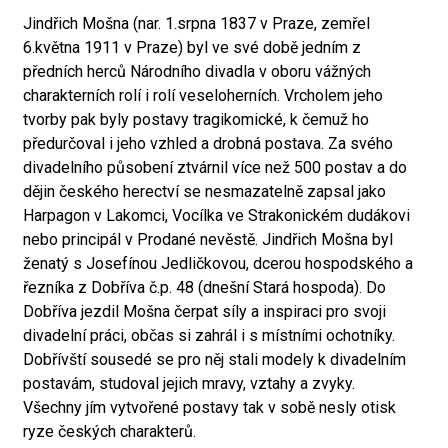
Jindřich Mošna (nar. 1.srpna 1837 v Praze, zemřel
6.května 1911 v Praze) byl ve své době jedním z
předních herců Národního divadla v oboru vážných
charakterních rolí i rolí veseloherních. Vrcholem jeho
tvorby pak byly postavy tragikomické, k čemuž ho
předurčoval i jeho vzhled a drobná postava. Za svého
divadelního působení ztvárnil více než 500 postav a do
dějin českého herectví se nesmazatelně zapsal jako
Harpagon v Lakomci, Vocílka ve Strakonickém dudákovi
nebo principál v Prodané nevěstě. Jindřich Mošna byl
ženatý s Josefínou Jedličkovou, dcerou hospodského a
řezníka z Dobříva č.p. 48 (dnešní Stará hospoda). Do
Dobříva jezdil Mošna čerpat síly a inspiraci pro svoji
divadelní práci, občas si zahrál i s místními ochotníky.
Dobřívští sousedé se pro něj stali modely k divadelním
postavám, studoval jejich mravy, vztahy a zvyky.
Všechny jím vytvořené postavy tak v sobě nesly otisk
ryze českých charakterů.