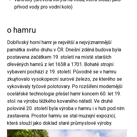
přívod vody pro vodní kolo)
o hamru
Dobřívský horní hamr je největší a nejvýznamnější
památka svého druhu v ČR. Dnešní zděná budova byla
postavena začátkem 19. století na místě starších
dřevěných hamrů z let 1658 a 1701. Bohaté strojní
vybavení pochází z 19. století. Původně se v hamru
zkujňovalo vysokopecní surové železo, ze kterého se
vykovávaly tyčové polotovary. Po rozšíření modernější
ocelářské technologie přešel hamr koncem 60. let 19.
stol. na výrobu těžkého kovaného nářadí. Ve druhé
polovině 20. století byla výroba v hamru i v huti pod ním
zastavena. Prostor hamru se stal muzejní expozicí,
která slouží jako doklad staré průmyslové výroby.