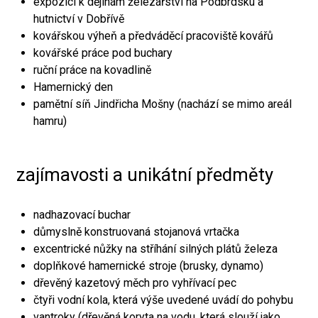
expozici k dějinám železářství na Podbrdsku a
hutnictví v Dobřívě
kovářskou výheň a předváděcí pracoviště kovářů
kovářské práce pod buchary
ruční práce na kovadlině
Hamernický den
pamětní síň Jindřicha Mošny (nachází se mimo areál
hamru)
zajímavosti a unikátní předměty
nadhazovací buchar
důmyslně konstruovaná stojanová vrtačka
excentrické nůžky na stříhání silných plátů železa
doplňkové hamernické stroje (brusky, dynamo)
dřevěný kazetový měch pro vyhřívací pec
čtyři vodní kola, která výše uvedené uvádí do pohybu
vantroky (dřevěná koryta na vodu, která slouží jako