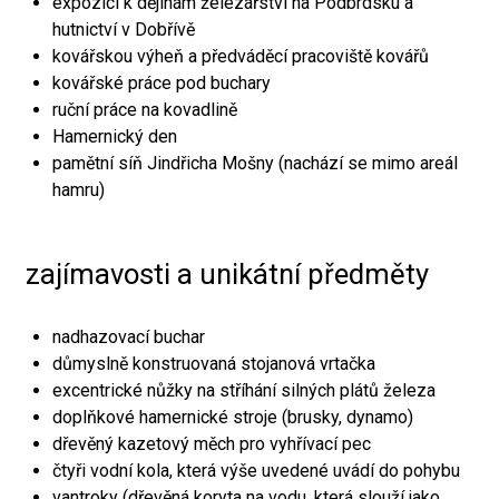
expozici k dějinám železářství na Podbrdsku a
hutnictví v Dobřívě
kovářskou výheň a předváděcí pracoviště kovářů
kovářské práce pod buchary
ruční práce na kovadlině
Hamernický den
pamětní síň Jindřicha Mošny (nachází se mimo areál
hamru)
zajímavosti a unikátní předměty
nadhazovací buchar
důmyslně konstruovaná stojanová vrtačka
excentrické nůžky na stříhání silných plátů železa
doplňkové hamernické stroje (brusky, dynamo)
dřevěný kazetový měch pro vyhřívací pec
čtyři vodní kola, která výše uvedené uvádí do pohybu
vantroky (dřevěná koryta na vodu, která slouží jako