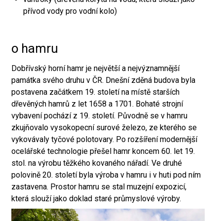
přívod vody pro vodní kolo)
o hamru
Dobřívský horní hamr je největší a nejvýznamnější
památka svého druhu v ČR. Dnešní zděná budova byla
postavena začátkem 19. století na místě starších
dřevěných hamrů z let 1658 a 1701. Bohaté strojní
vybavení pochází z 19. století. Původně se v hamru
zkujňovalo vysokopecní surové železo, ze kterého se
vykovávaly tyčové polotovary. Po rozšíření modernější
ocelářské technologie přešel hamr koncem 60. let 19.
stol. na výrobu těžkého kovaného nářadí. Ve druhé
polovině 20. století byla výroba v hamru i v huti pod ním
zastavena. Prostor hamru se stal muzejní expozicí,
která slouží jako doklad staré průmyslové výroby.