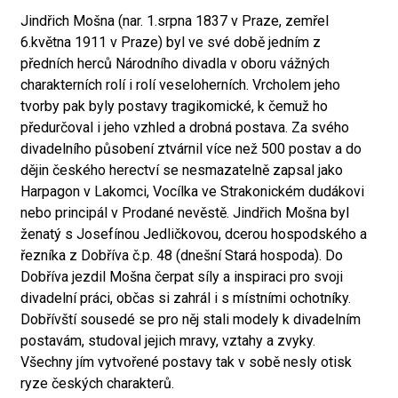
Jindřich Mošna (nar. 1.srpna 1837 v Praze, zemřel
6.května 1911 v Praze) byl ve své době jedním z
předních herců Národního divadla v oboru vážných
charakterních rolí i rolí veseloherních. Vrcholem jeho
tvorby pak byly postavy tragikomické, k čemuž ho
předurčoval i jeho vzhled a drobná postava. Za svého
divadelního působení ztvárnil více než 500 postav a do
dějin českého herectví se nesmazatelně zapsal jako
Harpagon v Lakomci, Vocílka ve Strakonickém dudákovi
nebo principál v Prodané nevěstě. Jindřich Mošna byl
ženatý s Josefínou Jedličkovou, dcerou hospodského a
řezníka z Dobříva č.p. 48 (dnešní Stará hospoda). Do
Dobříva jezdil Mošna čerpat síly a inspiraci pro svoji
divadelní práci, občas si zahrál i s místními ochotníky.
Dobřívští sousedé se pro něj stali modely k divadelním
postavám, studoval jejich mravy, vztahy a zvyky.
Všechny jím vytvořené postavy tak v sobě nesly otisk
ryze českých charakterů.