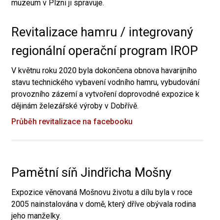
muzeum v Plzni ji spravuje.
Revitalizace hamru / integrovaný
regionální operační program IROP
V květnu roku 2020 byla dokončena obnova havarijního
stavu technického vybavení vodního hamru, vybudování
provozního zázemí a vytvoření doprovodné expozice k
dějinám železářské výroby v Dobřívě.
Průběh revitalizace na facebooku
Pamětní síň Jindřicha Mošny
Expozice věnovaná Mošnovu životu a dílu byla v roce
2005 nainstalována v domě, který dříve obývala rodina
jeho manželky.