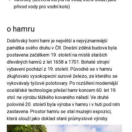
přívod vody pro vodní kolo)
o hamru
Dobřívský horní hamr je největší a nejvýznamnější
památka svého druhu v ČR. Dnešní zděná budova byla
postavena začátkem 19. století na místě starších
dřevěných hamrů z let 1658 a 1701. Bohaté strojní
vybavení pochází z 19. století. Původně se v hamru
zkujňovalo vysokopecní surové železo, ze kterého se
vykovávaly tyčové polotovary. Po rozšíření modernější
ocelářské technologie přešel hamr koncem 60. let 19.
stol. na výrobu těžkého kovaného nářadí. Ve druhé
polovině 20. století byla výroba v hamru i v huti pod ním
zastavena. Prostor hamru se stal muzejní expozicí,
která slouží jako doklad staré průmyslové výroby.