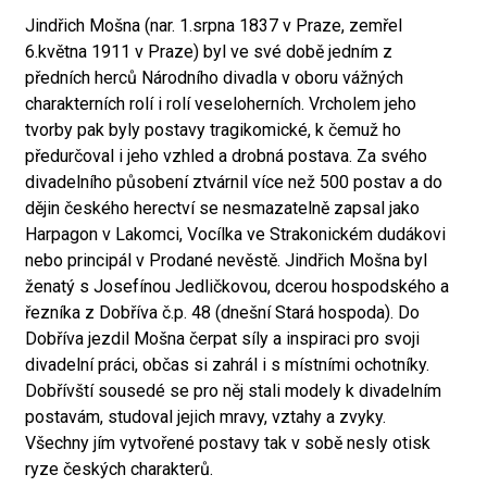
Jindřich Mošna (nar. 1.srpna 1837 v Praze, zemřel
6.května 1911 v Praze) byl ve své době jedním z
předních herců Národního divadla v oboru vážných
charakterních rolí i rolí veseloherních. Vrcholem jeho
tvorby pak byly postavy tragikomické, k čemuž ho
předurčoval i jeho vzhled a drobná postava. Za svého
divadelního působení ztvárnil více než 500 postav a do
dějin českého herectví se nesmazatelně zapsal jako
Harpagon v Lakomci, Vocílka ve Strakonickém dudákovi
nebo principál v Prodané nevěstě. Jindřich Mošna byl
ženatý s Josefínou Jedličkovou, dcerou hospodského a
řezníka z Dobříva č.p. 48 (dnešní Stará hospoda). Do
Dobříva jezdil Mošna čerpat síly a inspiraci pro svoji
divadelní práci, občas si zahrál i s místními ochotníky.
Dobřívští sousedé se pro něj stali modely k divadelním
postavám, studoval jejich mravy, vztahy a zvyky.
Všechny jím vytvořené postavy tak v sobě nesly otisk
ryze českých charakterů.