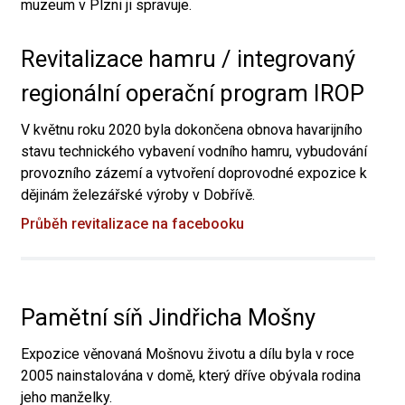
muzeum v Plzni ji spravuje.
Revitalizace hamru / integrovaný
regionální operační program IROP
V květnu roku 2020 byla dokončena obnova havarijního
stavu technického vybavení vodního hamru, vybudování
provozního zázemí a vytvoření doprovodné expozice k
dějinám železářské výroby v Dobřívě.
Průběh revitalizace na facebooku
Pamětní síň Jindřicha Mošny
Expozice věnovaná Mošnovu životu a dílu byla v roce
2005 nainstalována v domě, který dříve obývala rodina
jeho manželky.