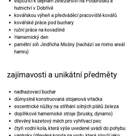
expozici k dějinám železářství na Podbrdsku a
hutnictví v Dobřívě
kovářskou výheň a předváděcí pracoviště kovářů
kovářské práce pod buchary
ruční práce na kovadlině
Hamernický den
pamětní síň Jindřicha Mošny (nachází se mimo areál
hamru)
zajímavosti a unikátní předměty
nadhazovací buchar
důmyslně konstruovaná stojanová vrtačka
excentrické nůžky na stříhání silných plátů železa
doplňkové hamernické stroje (brusky, dynamo)
dřevěný kazetový měch pro vyhřívací pec
čtyři vodní kola, která výše uvedené uvádí do pohybu
vantroky (dřevěná koryta na vodu, která slouží jako