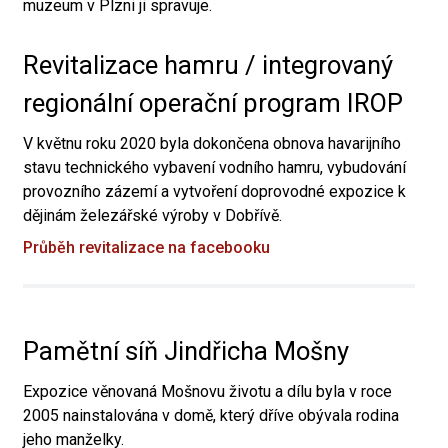
muzeum v Plzni ji spravuje.
Revitalizace hamru / integrovaný
regionální operační program IROP
V květnu roku 2020 byla dokončena obnova havarijního
stavu technického vybavení vodního hamru, vybudování
provozního zázemí a vytvoření doprovodné expozice k
dějinám železářské výroby v Dobřívě.
Průběh revitalizace na facebooku
Pamětní síň Jindřicha Mošny
Expozice věnovaná Mošnovu životu a dílu byla v roce
2005 nainstalována v domě, který dříve obývala rodina
jeho manželky.