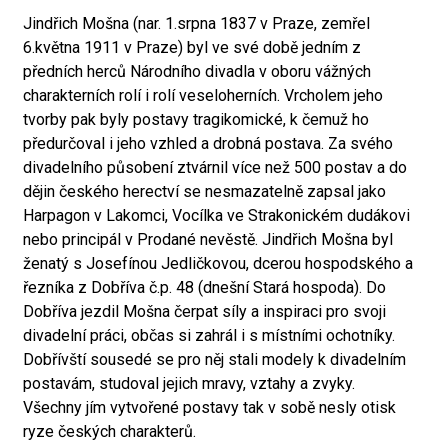
Jindřich Mošna (nar. 1.srpna 1837 v Praze, zemřel
6.května 1911 v Praze) byl ve své době jedním z
předních herců Národního divadla v oboru vážných
charakterních rolí i rolí veseloherních. Vrcholem jeho
tvorby pak byly postavy tragikomické, k čemuž ho
předurčoval i jeho vzhled a drobná postava. Za svého
divadelního působení ztvárnil více než 500 postav a do
dějin českého herectví se nesmazatelně zapsal jako
Harpagon v Lakomci, Vocílka ve Strakonickém dudákovi
nebo principál v Prodané nevěstě. Jindřich Mošna byl
ženatý s Josefínou Jedličkovou, dcerou hospodského a
řezníka z Dobříva č.p. 48 (dnešní Stará hospoda). Do
Dobříva jezdil Mošna čerpat síly a inspiraci pro svoji
divadelní práci, občas si zahrál i s místními ochotníky.
Dobřívští sousedé se pro něj stali modely k divadelním
postavám, studoval jejich mravy, vztahy a zvyky.
Všechny jím vytvořené postavy tak v sobě nesly otisk
ryze českých charakterů.