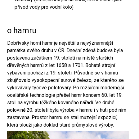
přívod vody pro vodní kolo)
o hamru
Dobřívský horní hamr je největší a nejvýznamnější
památka svého druhu v ČR. Dnešní zděná budova byla
postavena začátkem 19. století na místě starších
dřevěných hamrů z let 1658 a 1701. Bohaté strojní
vybavení pochází z 19. století. Původně se v hamru
zkujňovalo vysokopecní surové železo, ze kterého se
vykovávaly tyčové polotovary. Po rozšíření modernější
ocelářské technologie přešel hamr koncem 60. let 19.
stol. na výrobu těžkého kovaného nářadí. Ve druhé
polovině 20. století byla výroba v hamru i v huti pod ním
zastavena. Prostor hamru se stal muzejní expozicí,
která slouží jako doklad staré průmyslové výroby.