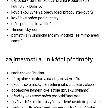
expozici k dějinám železářství na Podbrdsku a
hutnictví v Dobřívě
kovářskou výheň a předváděcí pracoviště kovářů
kovářské práce pod buchary
ruční práce na kovadlině
Hamernický den
pamětní síň Jindřicha Mošny (nachází se mimo areál
hamru)
zajímavosti a unikátní předměty
nadhazovací buchar
důmyslně konstruovaná stojanová vrtačka
excentrické nůžky na stříhání silných plátů železa
doplňkové hamernické stroje (brusky, dynamo)
dřevěný kazetový měch pro vyhřívací pec
čtyři vodní kola, která výše uvedené uvádí do pohybu
vantroky (dřevěná koryta na vodu, která slouží jako