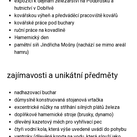
expozici k dějinám železářství na Podbrdsku a
hutnictví v Dobřívě
kovářskou výheň a předváděcí pracoviště kovářů
kovářské práce pod buchary
ruční práce na kovadlině
Hamernický den
pamětní síň Jindřicha Mošny (nachází se mimo areál
hamru)
zajímavosti a unikátní předměty
nadhazovací buchar
důmyslně konstruovaná stojanová vrtačka
excentrické nůžky na stříhání silných plátů železa
doplňkové hamernické stroje (brusky, dynamo)
dřevěný kazetový měch pro vyhřívací pec
čtyři vodní kola, která výše uvedené uvádí do pohybu
vantroky (dřevěná koryta na vodu, která slouží jako