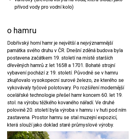
přívod vody pro vodní kolo)
o hamru
Dobřívský horní hamr je největší a nejvýznamnější
památka svého druhu v ČR. Dnešní zděná budova byla
postavena začátkem 19. století na místě starších
dřevěných hamrů z let 1658 a 1701. Bohaté strojní
vybavení pochází z 19. století. Původně se v hamru
zkujňovalo vysokopecní surové železo, ze kterého se
vykovávaly tyčové polotovary. Po rozšíření modernější
ocelářské technologie přešel hamr koncem 60. let 19.
stol. na výrobu těžkého kovaného nářadí. Ve druhé
polovině 20. století byla výroba v hamru i v huti pod ním
zastavena. Prostor hamru se stal muzejní expozicí,
která slouží jako doklad staré průmyslové výroby.