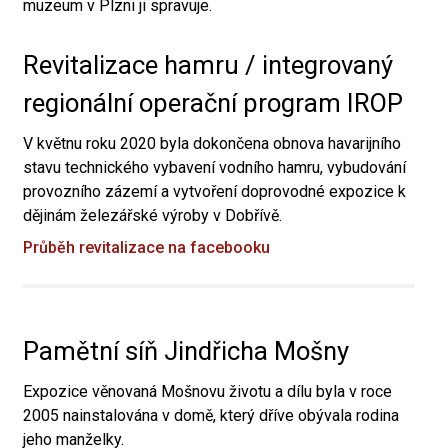
muzeum v Plzni ji spravuje.
Revitalizace hamru / integrovaný
regionální operační program IROP
V květnu roku 2020 byla dokončena obnova havarijního
stavu technického vybavení vodního hamru, vybudování
provozního zázemí a vytvoření doprovodné expozice k
dějinám železářské výroby v Dobřívě.
Průběh revitalizace na facebooku
Pamětní síň Jindřicha Mošny
Expozice věnovaná Mošnovu životu a dílu byla v roce
2005 nainstalována v domě, který dříve obývala rodina
jeho manželky.