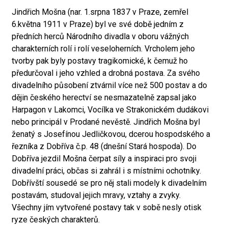
Jindřich Mošna (nar. 1.srpna 1837 v Praze, zemřel
6.května 1911 v Praze) byl ve své době jedním z
předních herců Národního divadla v oboru vážných
charakterních rolí i rolí veseloherních. Vrcholem jeho
tvorby pak byly postavy tragikomické, k čemuž ho
předurčoval i jeho vzhled a drobná postava. Za svého
divadelního působení ztvárnil více než 500 postav a do
dějin českého herectví se nesmazatelně zapsal jako
Harpagon v Lakomci, Vocílka ve Strakonickém dudákovi
nebo principál v Prodané nevěstě. Jindřich Mošna byl
ženatý s Josefínou Jedličkovou, dcerou hospodského a
řezníka z Dobříva č.p. 48 (dnešní Stará hospoda). Do
Dobříva jezdil Mošna čerpat síly a inspiraci pro svoji
divadelní práci, občas si zahrál i s místními ochotníky.
Dobřívští sousedé se pro něj stali modely k divadelním
postavám, studoval jejich mravy, vztahy a zvyky.
Všechny jím vytvořené postavy tak v sobě nesly otisk
ryze českých charakterů.