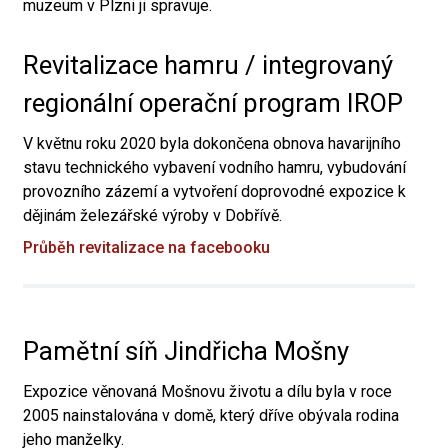
muzeum v Plzni ji spravuje.
Revitalizace hamru / integrovaný
regionální operační program IROP
V květnu roku 2020 byla dokončena obnova havarijního
stavu technického vybavení vodního hamru, vybudování
provozního zázemí a vytvoření doprovodné expozice k
dějinám železářské výroby v Dobřívě.
Průběh revitalizace na facebooku
Pamětní síň Jindřicha Mošny
Expozice věnovaná Mošnovu životu a dílu byla v roce
2005 nainstalována v domě, který dříve obývala rodina
jeho manželky.