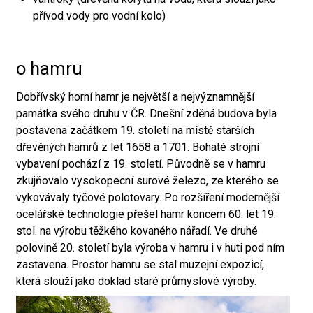
přívod vody pro vodní kolo)
o hamru
Dobřívský horní hamr je největší a nejvýznamnější
památka svého druhu v ČR. Dnešní zděná budova byla
postavena začátkem 19. století na místě starších
dřevěných hamrů z let 1658 a 1701. Bohaté strojní
vybavení pochází z 19. století. Původně se v hamru
zkujňovalo vysokopecní surové železo, ze kterého se
vykovávaly tyčové polotovary. Po rozšíření modernější
ocelářské technologie přešel hamr koncem 60. let 19.
stol. na výrobu těžkého kovaného nářadí. Ve druhé
polovině 20. století byla výroba v hamru i v huti pod ním
zastavena. Prostor hamru se stal muzejní expozicí,
která slouží jako doklad staré průmyslové výroby.