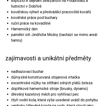
expozici k dějinám železářství na Podbrdsku a
hutnictví v Dobřívě
kovářskou výheň a předváděcí pracoviště kovářů
kovářské práce pod buchary
ruční práce na kovadlině
Hamernický den
pamětní síň Jindřicha Mošny (nachází se mimo areál
hamru)
zajímavosti a unikátní předměty
nadhazovací buchar
důmyslně konstruovaná stojanová vrtačka
excentrické nůžky na stříhání silných plátů železa
doplňkové hamernické stroje (brusky, dynamo)
dřevěný kazetový měch pro vyhřívací pec
čtyři vodní kola, která výše uvedené uvádí do pohybu
vantroky (dřevěná koryta na vodu, která slouží jako