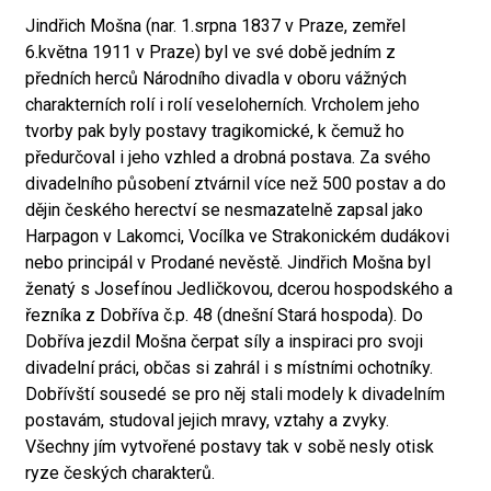
Jindřich Mošna (nar. 1.srpna 1837 v Praze, zemřel
6.května 1911 v Praze) byl ve své době jedním z
předních herců Národního divadla v oboru vážných
charakterních rolí i rolí veseloherních. Vrcholem jeho
tvorby pak byly postavy tragikomické, k čemuž ho
předurčoval i jeho vzhled a drobná postava. Za svého
divadelního působení ztvárnil více než 500 postav a do
dějin českého herectví se nesmazatelně zapsal jako
Harpagon v Lakomci, Vocílka ve Strakonickém dudákovi
nebo principál v Prodané nevěstě. Jindřich Mošna byl
ženatý s Josefínou Jedličkovou, dcerou hospodského a
řezníka z Dobříva č.p. 48 (dnešní Stará hospoda). Do
Dobříva jezdil Mošna čerpat síly a inspiraci pro svoji
divadelní práci, občas si zahrál i s místními ochotníky.
Dobřívští sousedé se pro něj stali modely k divadelním
postavám, studoval jejich mravy, vztahy a zvyky.
Všechny jím vytvořené postavy tak v sobě nesly otisk
ryze českých charakterů.