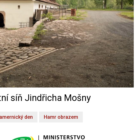
ní síň Jindřicha Mošny
amernický den
Hamr obrazem