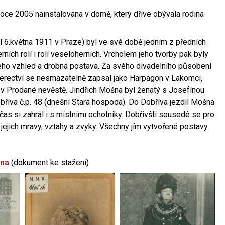
oce 2005 nainstalována v domě, který dříve obývala rodina
l 6.května 1911 v Praze) byl ve své době jedním z předních
ních rolí i rolí veseloherních. Vrcholem jeho tvorby pak byly
jeho vzhled a drobná postava. Za svého divadelního působení
 herectví se nesmazatelně zapsal jako Harpagon v Lakomci,
 v Prodané nevěstě. Jindřich Mošna byl ženatý s Josefínou
říva č.p. 48 (dnešní Stará hospoda). Do Dobříva jezdil Mošna
občas si zahrál i s místními ochotníky. Dobřívští sousedé se pro
 jejich mravy, vztahy a zvyky. Všechny jím vytvořené postavy
šna
(dokument ke stažení)