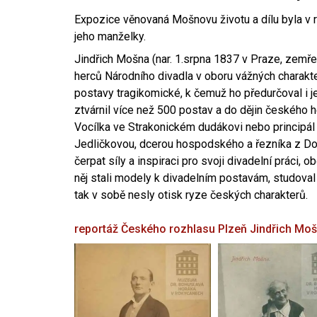
Expozice věnovaná Mošnovu životu a dílu byla v r
jeho manželky.
Jindřich Mošna (nar. 1.srpna 1837 v Praze, zemře
herců Národního divadla v oboru vážných charakter
postavy tragikomické, k čemuž ho předurčoval i 
ztvárnil více než 500 postav a do dějin českého
Vocílka ve Strakonickém dudákovi nebo principál
Jedličkovou, dcerou hospodského a řezníka z Dob
čerpat síly a inspiraci pro svoji divadelní práci, 
něj stali modely k divadelním postavám, studoval
tak v sobě nesly otisk ryze českých charakterů.
reportáž Českého rozhlasu Plzeň
Jindřich Mo