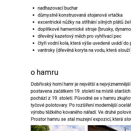
nadhazovací buchar
důmyslně konstruovaná stojanová vrtačka
excentrické nůžky na stříhání silných plátů že
doplňkové hamernické stroje (brusky, dynamo
dřevěný kazetový měch pro vyhřívací pec
čtyři vodní kola, která výše uvedené uvádí do
vantroky (dřevěná koryta na vodu, která slouží
o hamru
Dobřívský horní hamr je největší a nejvýznamněj
postavena začátkem 19. století na místě starších
pochází z 19. století. Původně se v hamru zkujň
tyčové polotovary. Po rozšíření modernější ocelář
výrobu těžkého kovaného nářadí. Ve druhé polovině
Prostor hamru se stal muzejní expozicí, která sl