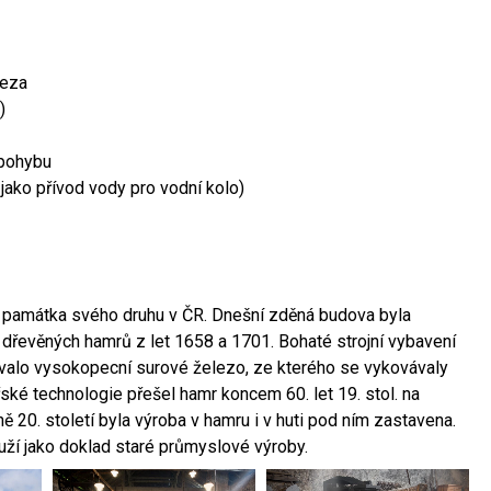
leza
)
 pohybu
 jako přívod vody pro vodní kolo)
ší památka svého druhu v ČR. Dnešní zděná budova byla
 dřevěných hamrů z let 1658 a 1701. Bohaté strojní vybavení
ovalo vysokopecní surové železo, ze kterého se vykovávaly
ské technologie přešel hamr koncem 60. let 19. stol. na
 20. století byla výroba v hamru i v huti pod ním zastavena.
ouží jako doklad staré průmyslové výroby.