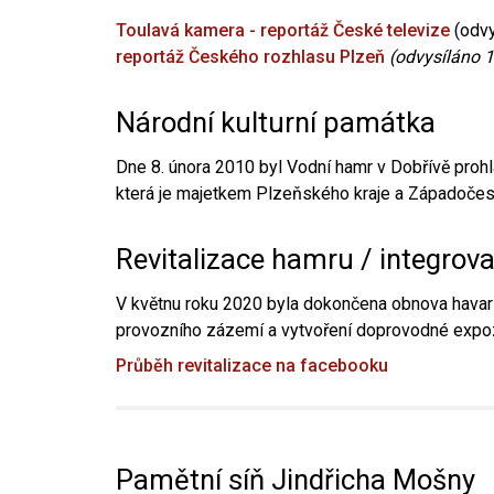
Toulavá kamera - reportáž České televize
(odvy
reportáž Českého rozhlasu Plzeň
(odvysíláno 1
Národní kulturní památka
Dne 8. února 2010 byl Vodní hamr v Dobřívě prohl
která je majetkem Plzeňského kraje a Západočesk
Revitalizace hamru / integrov
V květnu roku 2020 byla dokončena obnova havari
provozního zázemí a vytvoření doprovodné expoz
Průběh revitalizace na facebooku
Pamětní síň Jindřicha Mošny