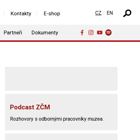
Zvolte jazyk
CZ
EN
Kontakty
E-shop
Partneři
Dokumenty
Podcast ZČM
Rozhovory s odbornými pracovníky muzea.