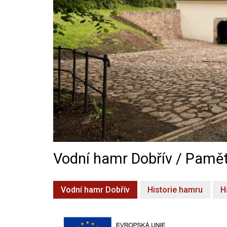
Vodní hamr Dobřív / Pamět
Vodní hamr Dobřív
Historie hamru
H