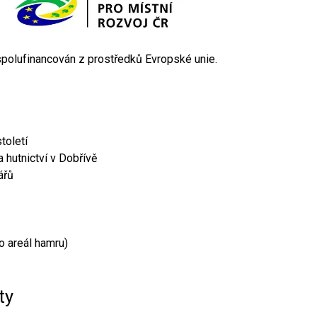
 spolufinancován z prostředků Evropské unie.
toletí
 hutnictví v Dobřívě
ářů
o areál hamru)
ty