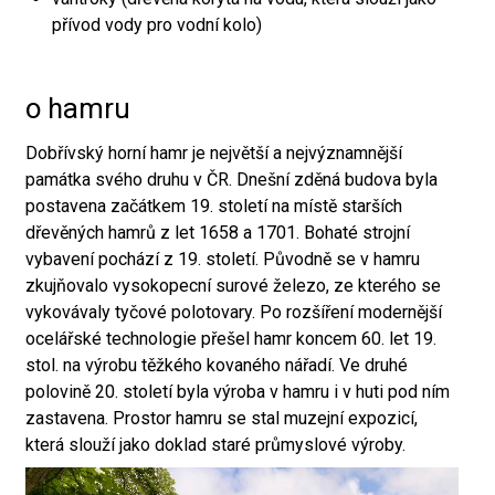
přívod vody pro vodní kolo)
o hamru
Dobřívský horní hamr je největší a nejvýznamnější
památka svého druhu v ČR. Dnešní zděná budova byla
postavena začátkem 19. století na místě starších
dřevěných hamrů z let 1658 a 1701. Bohaté strojní
vybavení pochází z 19. století. Původně se v hamru
zkujňovalo vysokopecní surové železo, ze kterého se
vykovávaly tyčové polotovary. Po rozšíření modernější
ocelářské technologie přešel hamr koncem 60. let 19.
stol. na výrobu těžkého kovaného nářadí. Ve druhé
polovině 20. století byla výroba v hamru i v huti pod ním
zastavena. Prostor hamru se stal muzejní expozicí,
která slouží jako doklad staré průmyslové výroby.