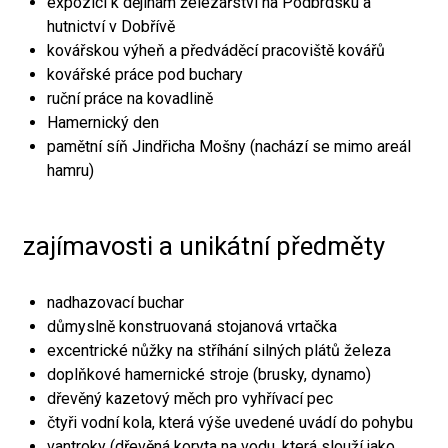
expozici k dějinám železářství na Podbrdsku a
hutnictví v Dobřívě
kovářskou výheň a předváděcí pracoviště kovářů
kovářské práce pod buchary
ruční práce na kovadlině
Hamernický den
pamětní síň Jindřicha Mošny (nachází se mimo areál
hamru)
zajímavosti a unikátní předměty
nadhazovací buchar
důmyslně konstruovaná stojanová vrtačka
excentrické nůžky na stříhání silných plátů železa
doplňkové hamernické stroje (brusky, dynamo)
dřevěný kazetový měch pro vyhřívací pec
čtyři vodní kola, která výše uvedené uvádí do pohybu
vantroky (dřevěná koryta na vodu, která slouží jako