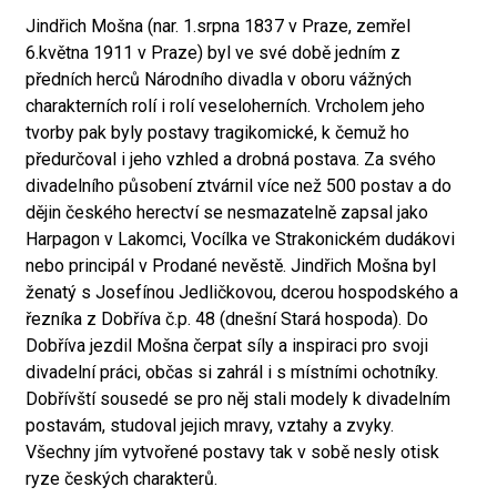
Jindřich Mošna (nar. 1.srpna 1837 v Praze, zemřel
6.května 1911 v Praze) byl ve své době jedním z
předních herců Národního divadla v oboru vážných
charakterních rolí i rolí veseloherních. Vrcholem jeho
tvorby pak byly postavy tragikomické, k čemuž ho
předurčoval i jeho vzhled a drobná postava. Za svého
divadelního působení ztvárnil více než 500 postav a do
dějin českého herectví se nesmazatelně zapsal jako
Harpagon v Lakomci, Vocílka ve Strakonickém dudákovi
nebo principál v Prodané nevěstě. Jindřich Mošna byl
ženatý s Josefínou Jedličkovou, dcerou hospodského a
řezníka z Dobříva č.p. 48 (dnešní Stará hospoda). Do
Dobříva jezdil Mošna čerpat síly a inspiraci pro svoji
divadelní práci, občas si zahrál i s místními ochotníky.
Dobřívští sousedé se pro něj stali modely k divadelním
postavám, studoval jejich mravy, vztahy a zvyky.
Všechny jím vytvořené postavy tak v sobě nesly otisk
ryze českých charakterů.