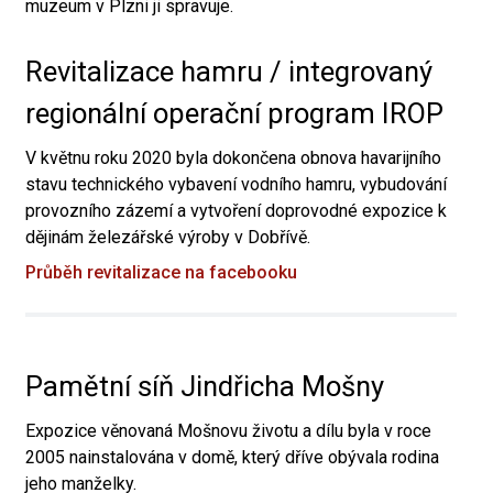
muzeum v Plzni ji spravuje.
Revitalizace hamru / integrovaný
regionální operační program IROP
V květnu roku 2020 byla dokončena obnova havarijního
stavu technického vybavení vodního hamru, vybudování
provozního zázemí a vytvoření doprovodné expozice k
dějinám železářské výroby v Dobřívě.
Průběh revitalizace na facebooku
Pamětní síň Jindřicha Mošny
Expozice věnovaná Mošnovu životu a dílu byla v roce
2005 nainstalována v domě, který dříve obývala rodina
jeho manželky.