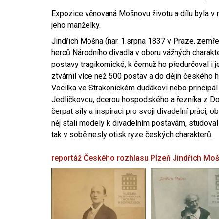
Expozice věnovaná Mošnovu životu a dílu byla v r
jeho manželky.
Jindřich Mošna (nar. 1.srpna 1837 v Praze, zemře
herců Národního divadla v oboru vážných charakter
postavy tragikomické, k čemuž ho předurčoval i 
ztvárnil více než 500 postav a do dějin českého
Vocílka ve Strakonickém dudákovi nebo principál
Jedličkovou, dcerou hospodského a řezníka z Dob
čerpat síly a inspiraci pro svoji divadelní práci, 
něj stali modely k divadelním postavám, studoval
tak v sobě nesly otisk ryze českých charakterů.
reportáž Českého rozhlasu Plzeň
Jindřich Mo