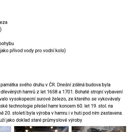
leza
)
 pohybu
 jako přívod vody pro vodní kolo)
ší památka svého druhu v ČR. Dnešní zděná budova byla
 dřevěných hamrů z let 1658 a 1701. Bohaté strojní vybavení
ovalo vysokopecní surové železo, ze kterého se vykovávaly
ské technologie přešel hamr koncem 60. let 19. stol. na
 20. století byla výroba v hamru i v huti pod ním zastavena.
ouží jako doklad staré průmyslové výroby.