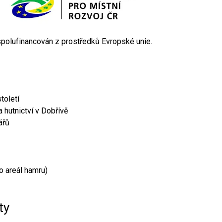
 spolufinancován z prostředků Evropské unie.
toletí
 hutnictví v Dobřívě
ářů
o areál hamru)
ty