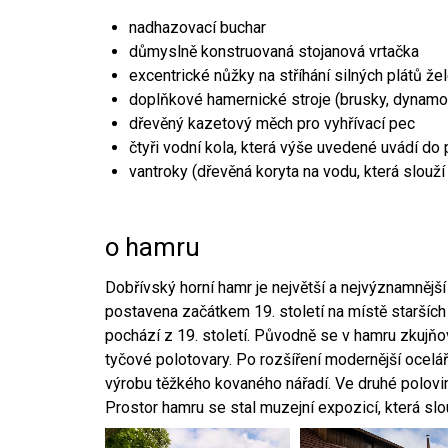
nadhazovací buchar
důmyslně konstruovaná stojanová vrtačka
excentrické nůžky na stříhání silných plátů že
doplňkové hamernické stroje (brusky, dynamo
dřevěný kazetový měch pro vyhřívací pec
čtyři vodní kola, která výše uvedené uvádí do
vantroky (dřevěná koryta na vodu, která slouží
o hamru
Dobřívský horní hamr je největší a nejvýznamněj
postavena začátkem 19. století na místě starších
pochází z 19. století. Původně se v hamru zkujň
tyčové polotovary. Po rozšíření modernější ocelář
výrobu těžkého kovaného nářadí. Ve druhé polovině
Prostor hamru se stal muzejní expozicí, která sl