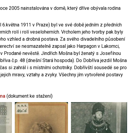
oce 2005 nainstalována v domě, který dříve obývala rodina
l 6.května 1911 v Praze) byl ve své době jedním z předních
ních rolí i rolí veseloherních. Vrcholem jeho tvorby pak byly
jeho vzhled a drobná postava. Za svého divadelního působení
 herectví se nesmazatelně zapsal jako Harpagon v Lakomci,
 v Prodané nevěstě. Jindřich Mošna byl ženatý s Josefínou
říva č.p. 48 (dnešní Stará hospoda). Do Dobříva jezdil Mošna
občas si zahrál i s místními ochotníky. Dobřívští sousedé se pro
 jejich mravy, vztahy a zvyky. Všechny jím vytvořené postavy
šna
(dokument ke stažení)