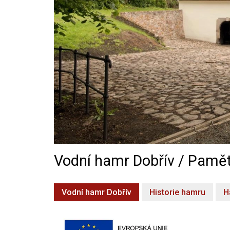
Vodní hamr Dobřív / Pamět
Vodní hamr Dobřív
Historie hamru
H