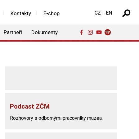
Zvolte jazyk
CZ
EN
Kontakty
E-shop
Partneři
Dokumenty
Podcast ZČM
Rozhovory s odbornými pracovníky muzea.