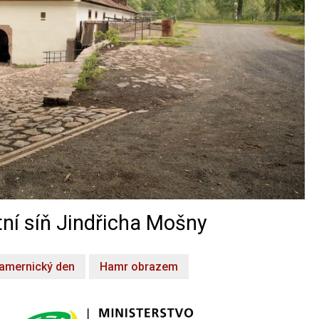
ní síň Jindřicha Mošny
amernický den
Hamr obrazem