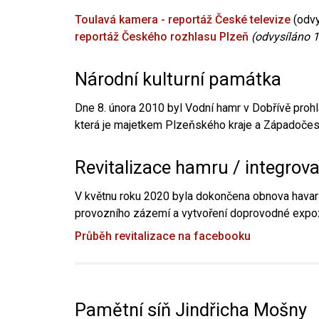
Toulavá kamera - reportáž České televize
(odvy
reportáž Českého rozhlasu Plzeň
(odvysíláno 1
Národní kulturní památka
Dne 8. února 2010 byl Vodní hamr v Dobřívě prohl
která je majetkem Plzeňského kraje a Západočesk
Revitalizace hamru / integrov
V květnu roku 2020 byla dokončena obnova havari
provozního zázemí a vytvoření doprovodné expoz
Průběh revitalizace na facebooku
Pamětní síň Jindřicha Mošny