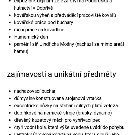
expozici k dějinám železářství na Podbrdsku a
hutnictví v Dobřívě
kovářskou výheň a předváděcí pracoviště kovářů
kovářské práce pod buchary
ruční práce na kovadlině
Hamernický den
pamětní síň Jindřicha Mošny (nachází se mimo areál
hamru)
zajímavosti a unikátní předměty
nadhazovací buchar
důmyslně konstruovaná stojanová vrtačka
excentrické nůžky na stříhání silných plátů železa
doplňkové hamernické stroje (brusky, dynamo)
dřevěný kazetový měch pro vyhřívací pec
čtyři vodní kola, která výše uvedené uvádí do pohybu
vantroky (dřevěná koryta na vodu, která slouží jako