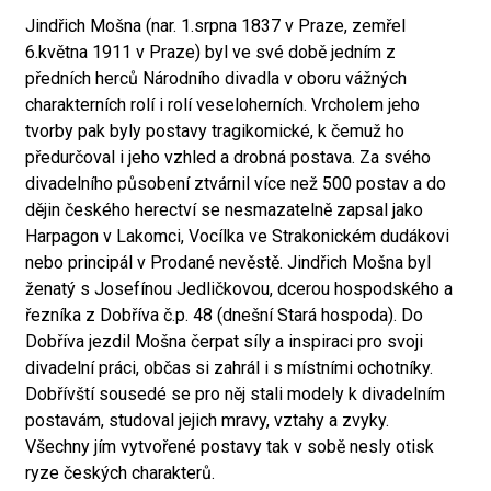
Jindřich Mošna (nar. 1.srpna 1837 v Praze, zemřel
6.května 1911 v Praze) byl ve své době jedním z
předních herců Národního divadla v oboru vážných
charakterních rolí i rolí veseloherních. Vrcholem jeho
tvorby pak byly postavy tragikomické, k čemuž ho
předurčoval i jeho vzhled a drobná postava. Za svého
divadelního působení ztvárnil více než 500 postav a do
dějin českého herectví se nesmazatelně zapsal jako
Harpagon v Lakomci, Vocílka ve Strakonickém dudákovi
nebo principál v Prodané nevěstě. Jindřich Mošna byl
ženatý s Josefínou Jedličkovou, dcerou hospodského a
řezníka z Dobříva č.p. 48 (dnešní Stará hospoda). Do
Dobříva jezdil Mošna čerpat síly a inspiraci pro svoji
divadelní práci, občas si zahrál i s místními ochotníky.
Dobřívští sousedé se pro něj stali modely k divadelním
postavám, studoval jejich mravy, vztahy a zvyky.
Všechny jím vytvořené postavy tak v sobě nesly otisk
ryze českých charakterů.