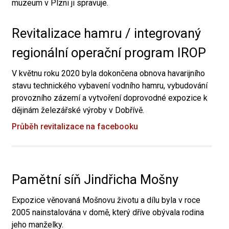
muzeum v Plzni ji spravuje.
Revitalizace hamru / integrovaný
regionální operační program IROP
V květnu roku 2020 byla dokončena obnova havarijního
stavu technického vybavení vodního hamru, vybudování
provozního zázemí a vytvoření doprovodné expozice k
dějinám železářské výroby v Dobřívě.
Průběh revitalizace na facebooku
Pamětní síň Jindřicha Mošny
Expozice věnovaná Mošnovu životu a dílu byla v roce
2005 nainstalována v domě, který dříve obývala rodina
jeho manželky.