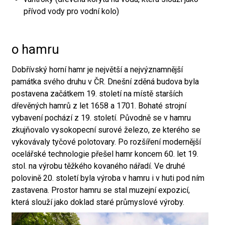
přívod vody pro vodní kolo)
o hamru
Dobřívský horní hamr je největší a nejvýznamnější
památka svého druhu v ČR. Dnešní zděná budova byla
postavena začátkem 19. století na místě starších
dřevěných hamrů z let 1658 a 1701. Bohaté strojní
vybavení pochází z 19. století. Původně se v hamru
zkujňovalo vysokopecní surové železo, ze kterého se
vykovávaly tyčové polotovary. Po rozšíření modernější
ocelářské technologie přešel hamr koncem 60. let 19.
stol. na výrobu těžkého kovaného nářadí. Ve druhé
polovině 20. století byla výroba v hamru i v huti pod ním
zastavena. Prostor hamru se stal muzejní expozicí,
která slouží jako doklad staré průmyslové výroby.