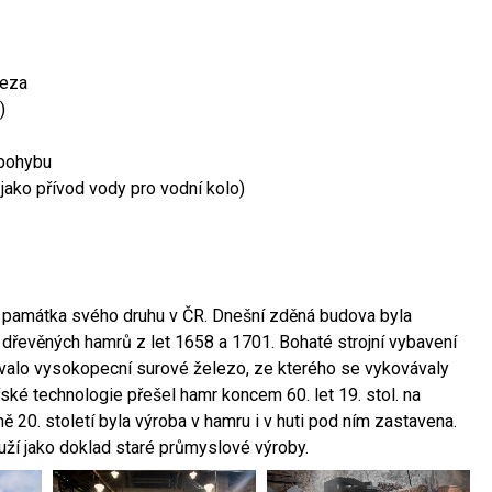
leza
)
 pohybu
 jako přívod vody pro vodní kolo)
ší památka svého druhu v ČR. Dnešní zděná budova byla
 dřevěných hamrů z let 1658 a 1701. Bohaté strojní vybavení
ovalo vysokopecní surové železo, ze kterého se vykovávaly
ské technologie přešel hamr koncem 60. let 19. stol. na
 20. století byla výroba v hamru i v huti pod ním zastavena.
ouží jako doklad staré průmyslové výroby.