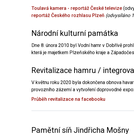
Toulavá kamera - reportáž České televize
(odvy
reportáž Českého rozhlasu Plzeň
(odvysíláno 1
Národní kulturní památka
Dne 8. února 2010 byl Vodní hamr v Dobřívě prohl
která je majetkem Plzeňského kraje a Západočesk
Revitalizace hamru / integrov
V květnu roku 2020 byla dokončena obnova havari
provozního zázemí a vytvoření doprovodné expoz
Průběh revitalizace na facebooku
Pamětní síň Jindřicha Mošny