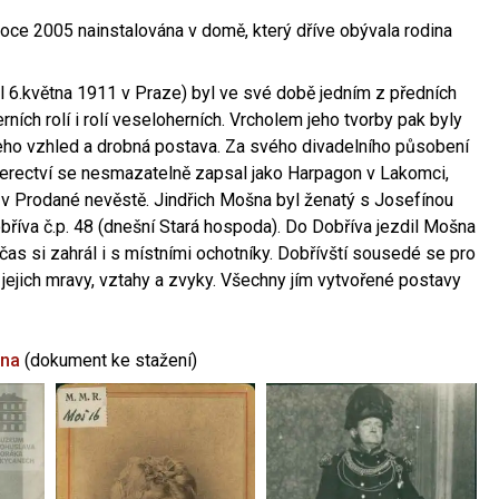
oce 2005 nainstalována v domě, který dříve obývala rodina
l 6.května 1911 v Praze) byl ve své době jedním z předních
ních rolí i rolí veseloherních. Vrcholem jeho tvorby pak byly
jeho vzhled a drobná postava. Za svého divadelního působení
 herectví se nesmazatelně zapsal jako Harpagon v Lakomci,
 v Prodané nevěstě. Jindřich Mošna byl ženatý s Josefínou
říva č.p. 48 (dnešní Stará hospoda). Do Dobříva jezdil Mošna
občas si zahrál i s místními ochotníky. Dobřívští sousedé se pro
 jejich mravy, vztahy a zvyky. Všechny jím vytvořené postavy
šna
(dokument ke stažení)