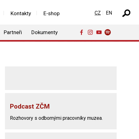
Zvolte jazyk
CZ
EN
Kontakty
E-shop
Partneři
Dokumenty
Podcast ZČM
Rozhovory s odbornými pracovníky muzea.