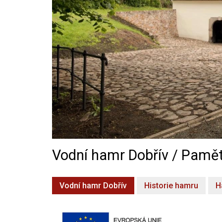
Vodní hamr Dobřív / Pamět
Vodní hamr Dobřív
Historie hamru
H