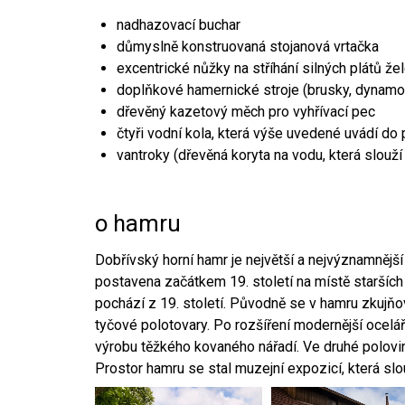
nadhazovací buchar
důmyslně konstruovaná stojanová vrtačka
excentrické nůžky na stříhání silných plátů že
doplňkové hamernické stroje (brusky, dynamo
dřevěný kazetový měch pro vyhřívací pec
čtyři vodní kola, která výše uvedené uvádí do
vantroky (dřevěná koryta na vodu, která slouží
o hamru
Dobřívský horní hamr je největší a nejvýznamněj
postavena začátkem 19. století na místě starších
pochází z 19. století. Původně se v hamru zkujň
tyčové polotovary. Po rozšíření modernější ocelář
výrobu těžkého kovaného nářadí. Ve druhé polovině
Prostor hamru se stal muzejní expozicí, která sl