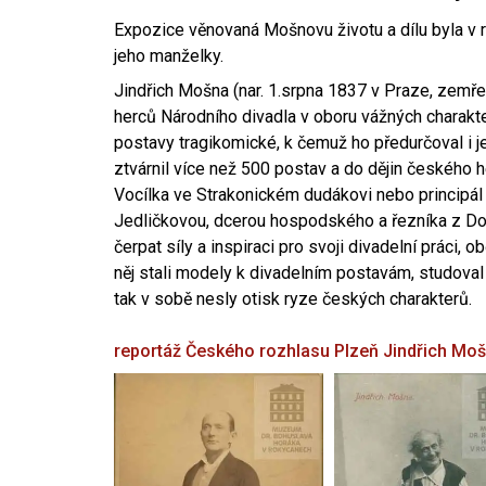
Expozice věnovaná Mošnovu životu a dílu byla v r
jeho manželky.
Jindřich Mošna (nar. 1.srpna 1837 v Praze, zemře
herců Národního divadla v oboru vážných charakter
postavy tragikomické, k čemuž ho předurčoval i 
ztvárnil více než 500 postav a do dějin českého
Vocílka ve Strakonickém dudákovi nebo principál
Jedličkovou, dcerou hospodského a řezníka z Dob
čerpat síly a inspiraci pro svoji divadelní práci, 
něj stali modely k divadelním postavám, studoval
tak v sobě nesly otisk ryze českých charakterů.
reportáž Českého rozhlasu Plzeň
Jindřich Mo