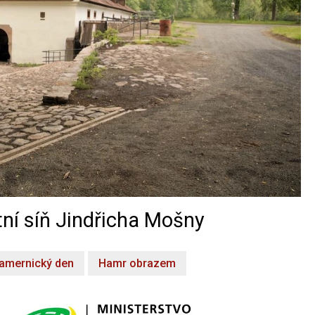
ní síň Jindřicha Mošny
amernický den
Hamr obrazem