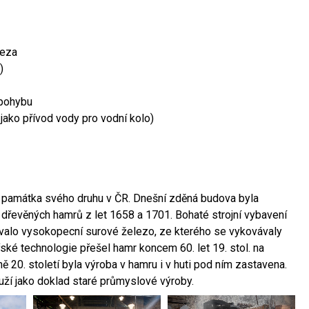
leza
)
 pohybu
 jako přívod vody pro vodní kolo)
ší památka svého druhu v ČR. Dnešní zděná budova byla
 dřevěných hamrů z let 1658 a 1701. Bohaté strojní vybavení
ovalo vysokopecní surové železo, ze kterého se vykovávaly
ské technologie přešel hamr koncem 60. let 19. stol. na
 20. století byla výroba v hamru i v huti pod ním zastavena.
ouží jako doklad staré průmyslové výroby.