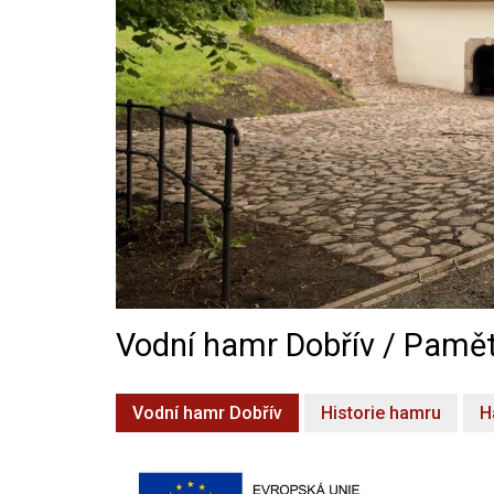
Vodní hamr Dobřív / Pamět
Vodní hamr Dobřív
Historie hamru
H