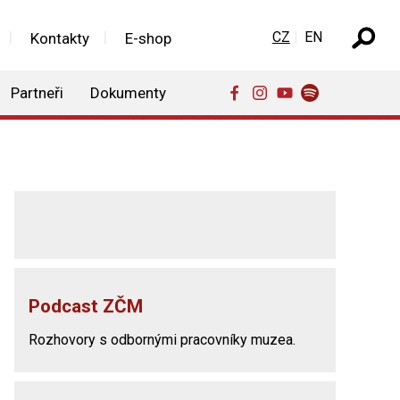
Zvolte jazyk
CZ
EN
Kontakty
E-shop
Partneři
Dokumenty
Podcast ZČM
Rozhovory s odbornými pracovníky muzea.