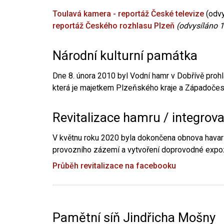
Toulavá kamera - reportáž České televize
(odvy
reportáž Českého rozhlasu Plzeň
(odvysíláno 1
Národní kulturní památka
Dne 8. února 2010 byl Vodní hamr v Dobřívě prohl
která je majetkem Plzeňského kraje a Západočesk
Revitalizace hamru / integrov
V květnu roku 2020 byla dokončena obnova havari
provozního zázemí a vytvoření doprovodné expoz
Průběh revitalizace na facebooku
Pamětní síň Jindřicha Mošny