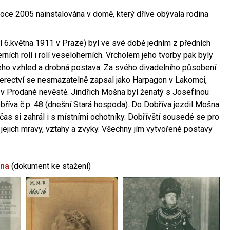
oce 2005 nainstalována v domě, který dříve obývala rodina
l 6.května 1911 v Praze) byl ve své době jedním z předních
ních rolí i rolí veseloherních. Vrcholem jeho tvorby pak byly
jeho vzhled a drobná postava. Za svého divadelního působení
 herectví se nesmazatelně zapsal jako Harpagon v Lakomci,
 v Prodané nevěstě. Jindřich Mošna byl ženatý s Josefínou
říva č.p. 48 (dnešní Stará hospoda). Do Dobříva jezdil Mošna
občas si zahrál i s místními ochotníky. Dobřívští sousedé se pro
 jejich mravy, vztahy a zvyky. Všechny jím vytvořené postavy
šna
(dokument ke stažení)