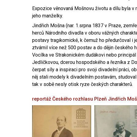
Expozice věnovaná Mošnovu životu a dílu byla v r
jeho manželky.
Jindřich Mošna (nar. 1.srpna 1837 v Praze, zemře
herců Národního divadla v oboru vážných charakter
postavy tragikomické, k čemuž ho předurčoval i 
ztvárnil více než 500 postav a do dějin českého
Vocílka ve Strakonickém dudákovi nebo principál
Jedličkovou, dcerou hospodského a řezníka z Dob
čerpat síly a inspiraci pro svoji divadelní práci, 
něj stali modely k divadelním postavám, studoval
tak v sobě nesly otisk ryze českých charakterů.
reportáž Českého rozhlasu Plzeň
Jindřich Mo