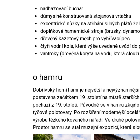
nadhazovací buchar
důmyslně konstruovaná stojanová vrtačka
excentrické nůžky na stříhání silných plátů že
doplňkové hamernické stroje (brusky, dynamo
dřevěný kazetový měch pro vyhřívací pec
čtyři vodní kola, která výše uvedené uvádí do
vantroky (dřevěná koryta na vodu, která slouží
o hamru
Dobřívský horní hamr je největší a nejvýznamněj
postavena začátkem 19. století na místě starších
pochází z 19. století. Původně se v hamru zkujň
tyčové polotovary. Po rozšíření modernější ocelář
výrobu těžkého kovaného nářadí. Ve druhé polovině
Prostor hamru se stal muzejní expozicí, která sl