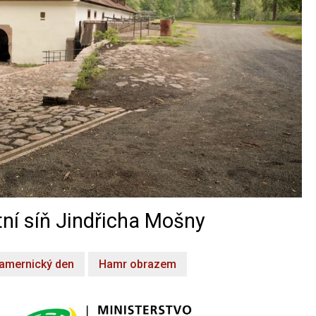
ní síň Jindřicha Mošny
amernický den
Hamr obrazem