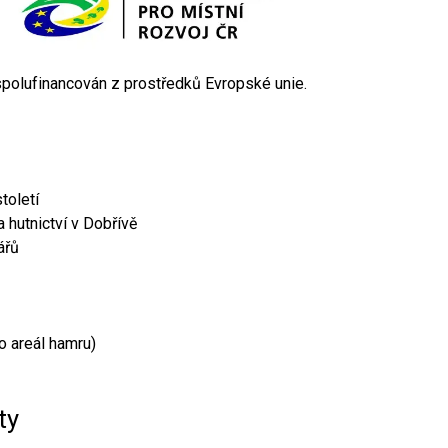
 spolufinancován z prostředků Evropské unie.
toletí
 hutnictví v Dobřívě
ářů
o areál hamru)
ty