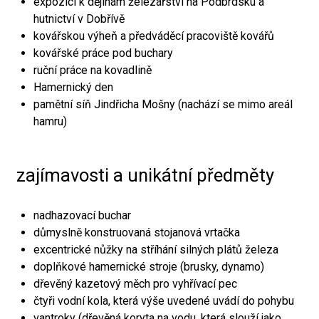
expozici k dějinám železářství na Podbrdsku a
hutnictví v Dobřívě
kovářskou výheň a předváděcí pracoviště kovářů
kovářské práce pod buchary
ruční práce na kovadlině
Hamernický den
pamětní síň Jindřicha Mošny (nachází se mimo areál
hamru)
zajímavosti a unikátní předměty
nadhazovací buchar
důmyslně konstruovaná stojanová vrtačka
excentrické nůžky na stříhání silných plátů železa
doplňkové hamernické stroje (brusky, dynamo)
dřevěný kazetový měch pro vyhřívací pec
čtyři vodní kola, která výše uvedené uvádí do pohybu
vantroky (dřevěná koryta na vodu, která slouží jako