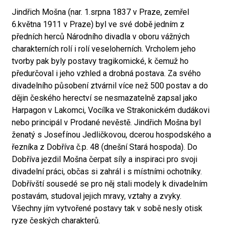
Jindřich Mošna (nar. 1.srpna 1837 v Praze, zemřel
6.května 1911 v Praze) byl ve své době jedním z
předních herců Národního divadla v oboru vážných
charakterních rolí i rolí veseloherních. Vrcholem jeho
tvorby pak byly postavy tragikomické, k čemuž ho
předurčoval i jeho vzhled a drobná postava. Za svého
divadelního působení ztvárnil více než 500 postav a do
dějin českého herectví se nesmazatelně zapsal jako
Harpagon v Lakomci, Vocílka ve Strakonickém dudákovi
nebo principál v Prodané nevěstě. Jindřich Mošna byl
ženatý s Josefínou Jedličkovou, dcerou hospodského a
řezníka z Dobříva č.p. 48 (dnešní Stará hospoda). Do
Dobříva jezdil Mošna čerpat síly a inspiraci pro svoji
divadelní práci, občas si zahrál i s místními ochotníky.
Dobřívští sousedé se pro něj stali modely k divadelním
postavám, studoval jejich mravy, vztahy a zvyky.
Všechny jím vytvořené postavy tak v sobě nesly otisk
ryze českých charakterů.