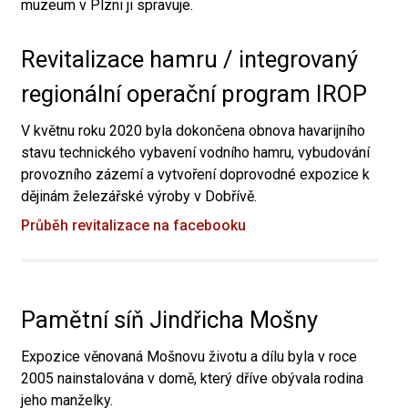
muzeum v Plzni ji spravuje.
Revitalizace hamru / integrovaný
regionální operační program IROP
V květnu roku 2020 byla dokončena obnova havarijního
stavu technického vybavení vodního hamru, vybudování
provozního zázemí a vytvoření doprovodné expozice k
dějinám železářské výroby v Dobřívě.
Průběh revitalizace na facebooku
Pamětní síň Jindřicha Mošny
Expozice věnovaná Mošnovu životu a dílu byla v roce
2005 nainstalována v domě, který dříve obývala rodina
jeho manželky.