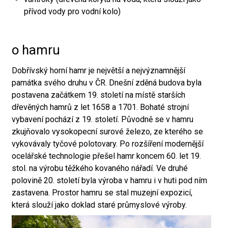
přívod vody pro vodní kolo)
o hamru
Dobřívský horní hamr je největší a nejvýznamnější
památka svého druhu v ČR. Dnešní zděná budova byla
postavena začátkem 19. století na místě starších
dřevěných hamrů z let 1658 a 1701. Bohaté strojní
vybavení pochází z 19. století. Původně se v hamru
zkujňovalo vysokopecní surové železo, ze kterého se
vykovávaly tyčové polotovary. Po rozšíření modernější
ocelářské technologie přešel hamr koncem 60. let 19.
stol. na výrobu těžkého kovaného nářadí. Ve druhé
polovině 20. století byla výroba v hamru i v huti pod ním
zastavena. Prostor hamru se stal muzejní expozicí,
která slouží jako doklad staré průmyslové výroby.