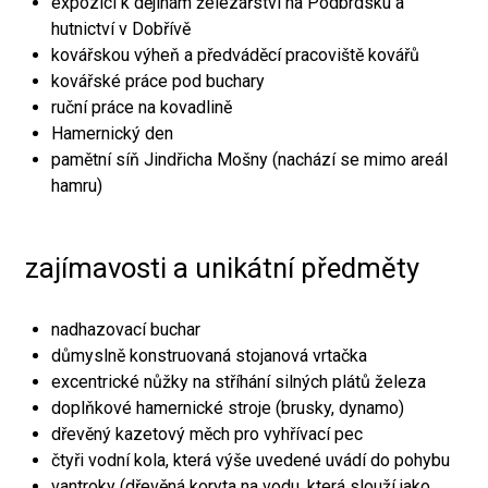
expozici k dějinám železářství na Podbrdsku a
hutnictví v Dobřívě
kovářskou výheň a předváděcí pracoviště kovářů
kovářské práce pod buchary
ruční práce na kovadlině
Hamernický den
pamětní síň Jindřicha Mošny (nachází se mimo areál
hamru)
zajímavosti a unikátní předměty
nadhazovací buchar
důmyslně konstruovaná stojanová vrtačka
excentrické nůžky na stříhání silných plátů železa
doplňkové hamernické stroje (brusky, dynamo)
dřevěný kazetový měch pro vyhřívací pec
čtyři vodní kola, která výše uvedené uvádí do pohybu
vantroky (dřevěná koryta na vodu, která slouží jako