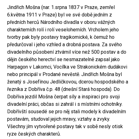
Jindřich Mošna (nar. 1.srpna 1837 v Praze, zemřel
6.května 1911 v Praze) byl ve své době jedním z
předních herců Národního divadla v oboru vážných
charakterních rolí i rolí veseloherních. Vrcholem jeho
tvorby pak byly postavy tragikomické, k čemuž ho
předurčoval i jeho vzhled a drobná postava. Za svého
divadelního působení ztvárnil více než 500 postav a do
dějin českého herectví se nesmazatelně zapsal jako
Harpagon v Lakomci, Vocílka ve Strakonickém dudákovi
nebo principál v Prodané nevěstě. Jindřich Mošna byl
ženatý s Josefínou Jedličkovou, dcerou hospodského a
řezníka z Dobříva č.p. 48 (dnešní Stará hospoda). Do
Dobříva jezdil Mošna čerpat síly a inspiraci pro svoji
divadelní práci, občas si zahrál i s místními ochotníky.
Dobřívští sousedé se pro něj stali modely k divadelním
postavám, studoval jejich mravy, vztahy a zvyky.
Všechny jím vytvořené postavy tak v sobě nesly otisk
ryze českých charakterů.