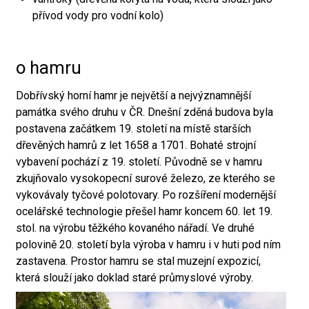
přívod vody pro vodní kolo)
o hamru
Dobřívský horní hamr je největší a nejvýznamnější
památka svého druhu v ČR. Dnešní zděná budova byla
postavena začátkem 19. století na místě starších
dřevěných hamrů z let 1658 a 1701. Bohaté strojní
vybavení pochází z 19. století. Původně se v hamru
zkujňovalo vysokopecní surové železo, ze kterého se
vykovávaly tyčové polotovary. Po rozšíření modernější
ocelářské technologie přešel hamr koncem 60. let 19.
stol. na výrobu těžkého kovaného nářadí. Ve druhé
polovině 20. století byla výroba v hamru i v huti pod ním
zastavena. Prostor hamru se stal muzejní expozicí,
která slouží jako doklad staré průmyslové výroby.