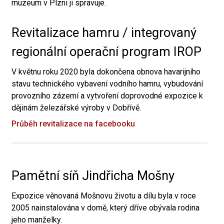
muzeum v Plzni ji spravuje.
Revitalizace hamru / integrovaný
regionální operační program IROP
V květnu roku 2020 byla dokončena obnova havarijního
stavu technického vybavení vodního hamru, vybudování
provozního zázemí a vytvoření doprovodné expozice k
dějinám železářské výroby v Dobřívě.
Průběh revitalizace na facebooku
Pamětní síň Jindřicha Mošny
Expozice věnovaná Mošnovu životu a dílu byla v roce
2005 nainstalována v domě, který dříve obývala rodina
jeho manželky.