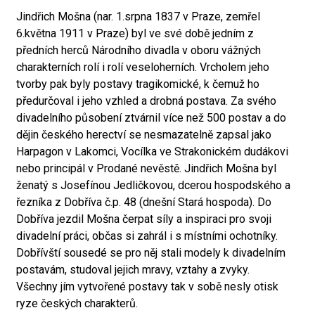
Jindřich Mošna (nar. 1.srpna 1837 v Praze, zemřel
6.května 1911 v Praze) byl ve své době jedním z
předních herců Národního divadla v oboru vážných
charakterních rolí i rolí veseloherních. Vrcholem jeho
tvorby pak byly postavy tragikomické, k čemuž ho
předurčoval i jeho vzhled a drobná postava. Za svého
divadelního působení ztvárnil více než 500 postav a do
dějin českého herectví se nesmazatelně zapsal jako
Harpagon v Lakomci, Vocílka ve Strakonickém dudákovi
nebo principál v Prodané nevěstě. Jindřich Mošna byl
ženatý s Josefínou Jedličkovou, dcerou hospodského a
řezníka z Dobříva č.p. 48 (dnešní Stará hospoda). Do
Dobříva jezdil Mošna čerpat síly a inspiraci pro svoji
divadelní práci, občas si zahrál i s místními ochotníky.
Dobřívští sousedé se pro něj stali modely k divadelním
postavám, studoval jejich mravy, vztahy a zvyky.
Všechny jím vytvořené postavy tak v sobě nesly otisk
ryze českých charakterů.