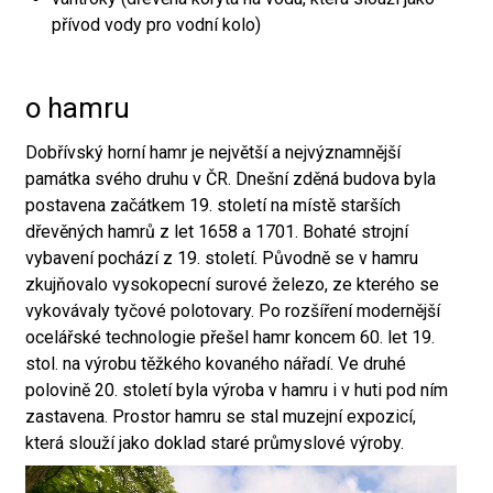
přívod vody pro vodní kolo)
o hamru
Dobřívský horní hamr je největší a nejvýznamnější
památka svého druhu v ČR. Dnešní zděná budova byla
postavena začátkem 19. století na místě starších
dřevěných hamrů z let 1658 a 1701. Bohaté strojní
vybavení pochází z 19. století. Původně se v hamru
zkujňovalo vysokopecní surové železo, ze kterého se
vykovávaly tyčové polotovary. Po rozšíření modernější
ocelářské technologie přešel hamr koncem 60. let 19.
stol. na výrobu těžkého kovaného nářadí. Ve druhé
polovině 20. století byla výroba v hamru i v huti pod ním
zastavena. Prostor hamru se stal muzejní expozicí,
která slouží jako doklad staré průmyslové výroby.