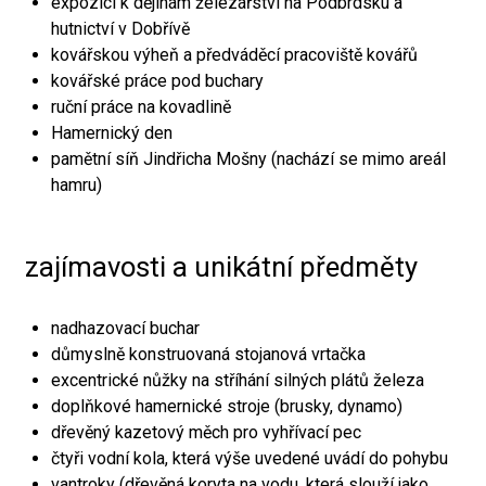
expozici k dějinám železářství na Podbrdsku a
hutnictví v Dobřívě
kovářskou výheň a předváděcí pracoviště kovářů
kovářské práce pod buchary
ruční práce na kovadlině
Hamernický den
pamětní síň Jindřicha Mošny (nachází se mimo areál
hamru)
zajímavosti a unikátní předměty
nadhazovací buchar
důmyslně konstruovaná stojanová vrtačka
excentrické nůžky na stříhání silných plátů železa
doplňkové hamernické stroje (brusky, dynamo)
dřevěný kazetový měch pro vyhřívací pec
čtyři vodní kola, která výše uvedené uvádí do pohybu
vantroky (dřevěná koryta na vodu, která slouží jako