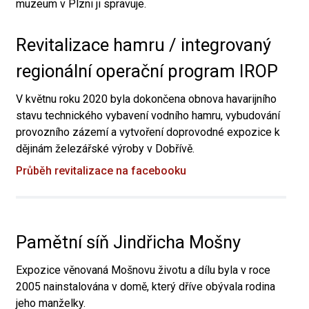
muzeum v Plzni ji spravuje.
Revitalizace hamru / integrovaný
regionální operační program IROP
V květnu roku 2020 byla dokončena obnova havarijního
stavu technického vybavení vodního hamru, vybudování
provozního zázemí a vytvoření doprovodné expozice k
dějinám železářské výroby v Dobřívě.
Průběh revitalizace na facebooku
Pamětní síň Jindřicha Mošny
Expozice věnovaná Mošnovu životu a dílu byla v roce
2005 nainstalována v domě, který dříve obývala rodina
jeho manželky.