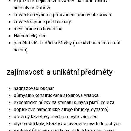
expozici k dějinám železářství na Podbrdsku a
hutnictví v Dobřívě
kovářskou výheň a předváděcí pracoviště kovářů
kovářské práce pod buchary
ruční práce na kovadlině
Hamernický den
pamětní síň Jindřicha Mošny (nachází se mimo areál
hamru)
zajímavosti a unikátní předměty
nadhazovací buchar
důmyslně konstruovaná stojanová vrtačka
excentrické nůžky na stříhání silných plátů železa
doplňkové hamernické stroje (brusky, dynamo)
dřevěný kazetový měch pro vyhřívací pec
čtyři vodní kola, která výše uvedené uvádí do pohybu
vantroky (dřevěná koryta na vodu, která slouží jako