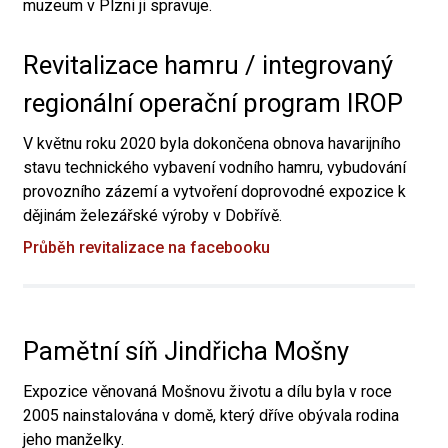
muzeum v Plzni ji spravuje.
Revitalizace hamru / integrovaný
regionální operační program IROP
V květnu roku 2020 byla dokončena obnova havarijního
stavu technického vybavení vodního hamru, vybudování
provozního zázemí a vytvoření doprovodné expozice k
dějinám železářské výroby v Dobřívě.
Průběh revitalizace na facebooku
Pamětní síň Jindřicha Mošny
Expozice věnovaná Mošnovu životu a dílu byla v roce
2005 nainstalována v domě, který dříve obývala rodina
jeho manželky.