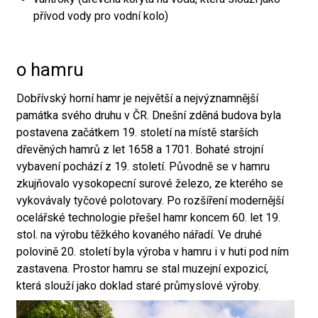
přívod vody pro vodní kolo)
o hamru
Dobřívský horní hamr je největší a nejvýznamnější
památka svého druhu v ČR. Dnešní zděná budova byla
postavena začátkem 19. století na místě starších
dřevěných hamrů z let 1658 a 1701. Bohaté strojní
vybavení pochází z 19. století. Původně se v hamru
zkujňovalo vysokopecní surové železo, ze kterého se
vykovávaly tyčové polotovary. Po rozšíření modernější
ocelářské technologie přešel hamr koncem 60. let 19.
stol. na výrobu těžkého kovaného nářadí. Ve druhé
polovině 20. století byla výroba v hamru i v huti pod ním
zastavena. Prostor hamru se stal muzejní expozicí,
která slouží jako doklad staré průmyslové výroby.