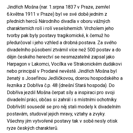
Jindřich Mošna (nar. 1.srpna 1837 v Praze, zemřel
6.května 1911 v Praze) byl ve své době jedním z
předních herců Národního divadla v oboru vážných
charakterních rolí i rolí veseloherních. Vrcholem jeho
tvorby pak byly postavy tragikomické, k čemuž ho
předurčoval i jeho vzhled a drobná postava. Za svého
divadelního působení ztvárnil více než 500 postav a do
dějin českého herectví se nesmazatelně zapsal jako
Harpagon v Lakomci, Vocílka ve Strakonickém dudákovi
nebo principál v Prodané nevěstě. Jindřich Mošna byl
ženatý s Josefínou Jedličkovou, dcerou hospodského a
řezníka z Dobříva č.p. 48 (dnešní Stará hospoda). Do
Dobříva jezdil Mošna čerpat síly a inspiraci pro svoji
divadelní práci, občas si zahrál i s místními ochotníky.
Dobřívští sousedé se pro něj stali modely k divadelním
postavám, studoval jejich mravy, vztahy a zvyky.
Všechny jím vytvořené postavy tak v sobě nesly otisk
ryze českých charakterů.