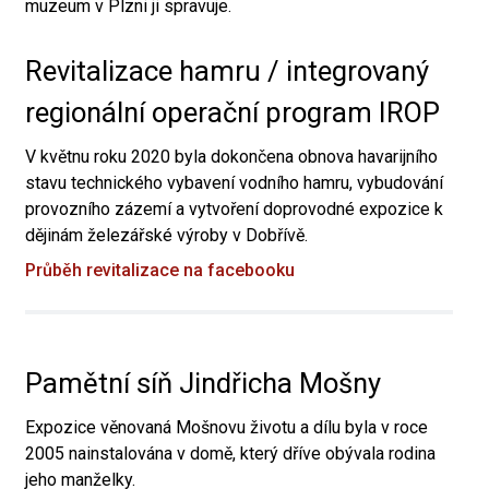
muzeum v Plzni ji spravuje.
Revitalizace hamru / integrovaný
regionální operační program IROP
V květnu roku 2020 byla dokončena obnova havarijního
stavu technického vybavení vodního hamru, vybudování
provozního zázemí a vytvoření doprovodné expozice k
dějinám železářské výroby v Dobřívě.
Průběh revitalizace na facebooku
Pamětní síň Jindřicha Mošny
Expozice věnovaná Mošnovu životu a dílu byla v roce
2005 nainstalována v domě, který dříve obývala rodina
jeho manželky.