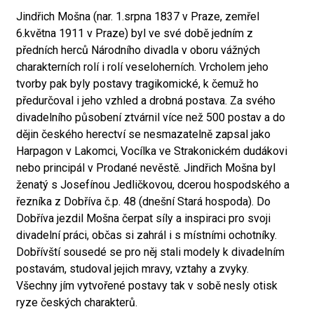
Jindřich Mošna (nar. 1.srpna 1837 v Praze, zemřel
6.května 1911 v Praze) byl ve své době jedním z
předních herců Národního divadla v oboru vážných
charakterních rolí i rolí veseloherních. Vrcholem jeho
tvorby pak byly postavy tragikomické, k čemuž ho
předurčoval i jeho vzhled a drobná postava. Za svého
divadelního působení ztvárnil více než 500 postav a do
dějin českého herectví se nesmazatelně zapsal jako
Harpagon v Lakomci, Vocílka ve Strakonickém dudákovi
nebo principál v Prodané nevěstě. Jindřich Mošna byl
ženatý s Josefínou Jedličkovou, dcerou hospodského a
řezníka z Dobříva č.p. 48 (dnešní Stará hospoda). Do
Dobříva jezdil Mošna čerpat síly a inspiraci pro svoji
divadelní práci, občas si zahrál i s místními ochotníky.
Dobřívští sousedé se pro něj stali modely k divadelním
postavám, studoval jejich mravy, vztahy a zvyky.
Všechny jím vytvořené postavy tak v sobě nesly otisk
ryze českých charakterů.