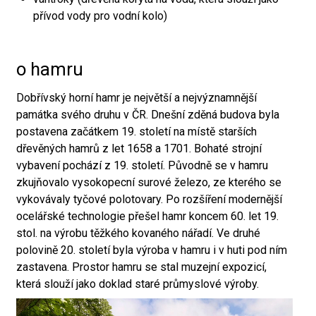
přívod vody pro vodní kolo)
o hamru
Dobřívský horní hamr je největší a nejvýznamnější
památka svého druhu v ČR. Dnešní zděná budova byla
postavena začátkem 19. století na místě starších
dřevěných hamrů z let 1658 a 1701. Bohaté strojní
vybavení pochází z 19. století. Původně se v hamru
zkujňovalo vysokopecní surové železo, ze kterého se
vykovávaly tyčové polotovary. Po rozšíření modernější
ocelářské technologie přešel hamr koncem 60. let 19.
stol. na výrobu těžkého kovaného nářadí. Ve druhé
polovině 20. století byla výroba v hamru i v huti pod ním
zastavena. Prostor hamru se stal muzejní expozicí,
která slouží jako doklad staré průmyslové výroby.