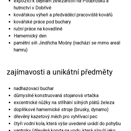
expozici k dějinám železářství na Podbrdsku a
hutnictví v Dobřívě
kovářskou výheň a předváděcí pracoviště kovářů
kovářské práce pod buchary
ruční práce na kovadlině
Hamernický den
pamětní síň Jindřicha Mošny (nachází se mimo areál
hamru)
zajímavosti a unikátní předměty
nadhazovací buchar
důmyslně konstruovaná stojanová vrtačka
excentrické nůžky na stříhání silných plátů železa
doplňkové hamernické stroje (brusky, dynamo)
dřevěný kazetový měch pro vyhřívací pec
čtyři vodní kola, která výše uvedené uvádí do pohybu
vantroky (dřevěná koryta na vodu, která slouží jako