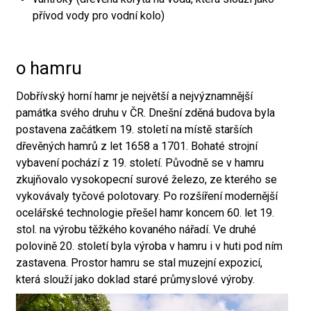
přívod vody pro vodní kolo)
o hamru
Dobřívský horní hamr je největší a nejvýznamnější
památka svého druhu v ČR. Dnešní zděná budova byla
postavena začátkem 19. století na místě starších
dřevěných hamrů z let 1658 a 1701. Bohaté strojní
vybavení pochází z 19. století. Původně se v hamru
zkujňovalo vysokopecní surové železo, ze kterého se
vykovávaly tyčové polotovary. Po rozšíření modernější
ocelářské technologie přešel hamr koncem 60. let 19.
stol. na výrobu těžkého kovaného nářadí. Ve druhé
polovině 20. století byla výroba v hamru i v huti pod ním
zastavena. Prostor hamru se stal muzejní expozicí,
která slouží jako doklad staré průmyslové výroby.