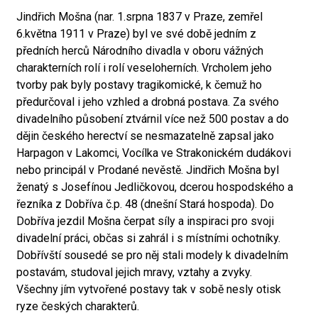
Jindřich Mošna (nar. 1.srpna 1837 v Praze, zemřel
6.května 1911 v Praze) byl ve své době jedním z
předních herců Národního divadla v oboru vážných
charakterních rolí i rolí veseloherních. Vrcholem jeho
tvorby pak byly postavy tragikomické, k čemuž ho
předurčoval i jeho vzhled a drobná postava. Za svého
divadelního působení ztvárnil více než 500 postav a do
dějin českého herectví se nesmazatelně zapsal jako
Harpagon v Lakomci, Vocílka ve Strakonickém dudákovi
nebo principál v Prodané nevěstě. Jindřich Mošna byl
ženatý s Josefínou Jedličkovou, dcerou hospodského a
řezníka z Dobříva č.p. 48 (dnešní Stará hospoda). Do
Dobříva jezdil Mošna čerpat síly a inspiraci pro svoji
divadelní práci, občas si zahrál i s místními ochotníky.
Dobřívští sousedé se pro něj stali modely k divadelním
postavám, studoval jejich mravy, vztahy a zvyky.
Všechny jím vytvořené postavy tak v sobě nesly otisk
ryze českých charakterů.