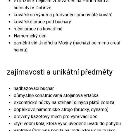
expozici k dějinám železářství na Podbrdsku a
hutnictví v Dobřívě
kovářskou výheň a předváděcí pracoviště kovářů
kovářské práce pod buchary
ruční práce na kovadlině
Hamernický den
pamětní síň Jindřicha Mošny (nachází se mimo areál
hamru)
zajímavosti a unikátní předměty
nadhazovací buchar
důmyslně konstruovaná stojanová vrtačka
excentrické nůžky na stříhání silných plátů železa
doplňkové hamernické stroje (brusky, dynamo)
dřevěný kazetový měch pro vyhřívací pec
čtyři vodní kola, která výše uvedené uvádí do pohybu
vantroky (dřevěná koryta na vodu, která slouží jako