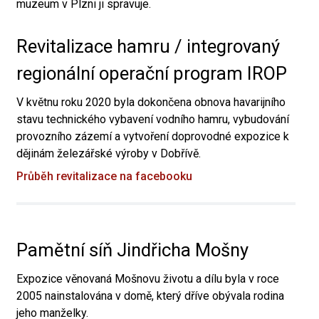
muzeum v Plzni ji spravuje.
Revitalizace hamru / integrovaný
regionální operační program IROP
V květnu roku 2020 byla dokončena obnova havarijního
stavu technického vybavení vodního hamru, vybudování
provozního zázemí a vytvoření doprovodné expozice k
dějinám železářské výroby v Dobřívě.
Průběh revitalizace na facebooku
Pamětní síň Jindřicha Mošny
Expozice věnovaná Mošnovu životu a dílu byla v roce
2005 nainstalována v domě, který dříve obývala rodina
jeho manželky.