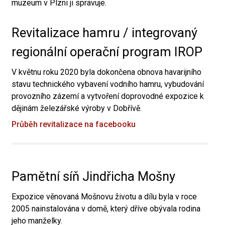
muzeum v Plzni ji spravuje.
Revitalizace hamru / integrovaný
regionální operační program IROP
V květnu roku 2020 byla dokončena obnova havarijního
stavu technického vybavení vodního hamru, vybudování
provozního zázemí a vytvoření doprovodné expozice k
dějinám železářské výroby v Dobřívě.
Průběh revitalizace na facebooku
Pamětní síň Jindřicha Mošny
Expozice věnovaná Mošnovu životu a dílu byla v roce
2005 nainstalována v domě, který dříve obývala rodina
jeho manželky.