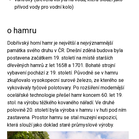
přívod vody pro vodní kolo)
o hamru
Dobřívský horní hamr je největší a nejvýznamnější
památka svého druhu v ČR. Dnešní zděná budova byla
postavena začátkem 19. století na místě starších
dřevěných hamrů z let 1658 a 1701. Bohaté strojní
vybavení pochází z 19. století. Původně se v hamru
zkujňovalo vysokopecní surové železo, ze kterého se
vykovávaly tyčové polotovary. Po rozšíření modernější
ocelářské technologie přešel hamr koncem 60. let 19.
stol. na výrobu těžkého kovaného nářadí. Ve druhé
polovině 20. století byla výroba v hamru i v huti pod ním
zastavena. Prostor hamru se stal muzejní expozicí,
která slouží jako doklad staré průmyslové výroby.