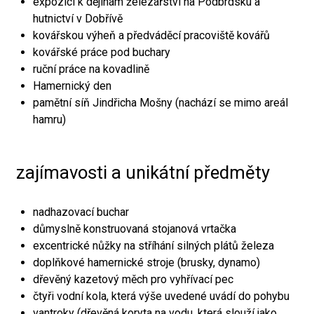
expozici k dějinám železářství na Podbrdsku a
hutnictví v Dobřívě
kovářskou výheň a předváděcí pracoviště kovářů
kovářské práce pod buchary
ruční práce na kovadlině
Hamernický den
pamětní síň Jindřicha Mošny (nachází se mimo areál
hamru)
zajímavosti a unikátní předměty
nadhazovací buchar
důmyslně konstruovaná stojanová vrtačka
excentrické nůžky na stříhání silných plátů železa
doplňkové hamernické stroje (brusky, dynamo)
dřevěný kazetový měch pro vyhřívací pec
čtyři vodní kola, která výše uvedené uvádí do pohybu
vantroky (dřevěná koryta na vodu, která slouží jako