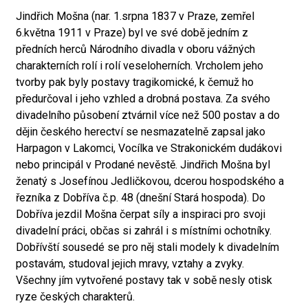
Jindřich Mošna (nar. 1.srpna 1837 v Praze, zemřel
6.května 1911 v Praze) byl ve své době jedním z
předních herců Národního divadla v oboru vážných
charakterních rolí i rolí veseloherních. Vrcholem jeho
tvorby pak byly postavy tragikomické, k čemuž ho
předurčoval i jeho vzhled a drobná postava. Za svého
divadelního působení ztvárnil více než 500 postav a do
dějin českého herectví se nesmazatelně zapsal jako
Harpagon v Lakomci, Vocílka ve Strakonickém dudákovi
nebo principál v Prodané nevěstě. Jindřich Mošna byl
ženatý s Josefínou Jedličkovou, dcerou hospodského a
řezníka z Dobříva č.p. 48 (dnešní Stará hospoda). Do
Dobříva jezdil Mošna čerpat síly a inspiraci pro svoji
divadelní práci, občas si zahrál i s místními ochotníky.
Dobřívští sousedé se pro něj stali modely k divadelním
postavám, studoval jejich mravy, vztahy a zvyky.
Všechny jím vytvořené postavy tak v sobě nesly otisk
ryze českých charakterů.