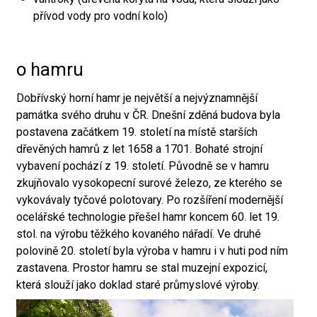
přívod vody pro vodní kolo)
o hamru
Dobřívský horní hamr je největší a nejvýznamnější
památka svého druhu v ČR. Dnešní zděná budova byla
postavena začátkem 19. století na místě starších
dřevěných hamrů z let 1658 a 1701. Bohaté strojní
vybavení pochází z 19. století. Původně se v hamru
zkujňovalo vysokopecní surové železo, ze kterého se
vykovávaly tyčové polotovary. Po rozšíření modernější
ocelářské technologie přešel hamr koncem 60. let 19.
stol. na výrobu těžkého kovaného nářadí. Ve druhé
polovině 20. století byla výroba v hamru i v huti pod ním
zastavena. Prostor hamru se stal muzejní expozicí,
která slouží jako doklad staré průmyslové výroby.