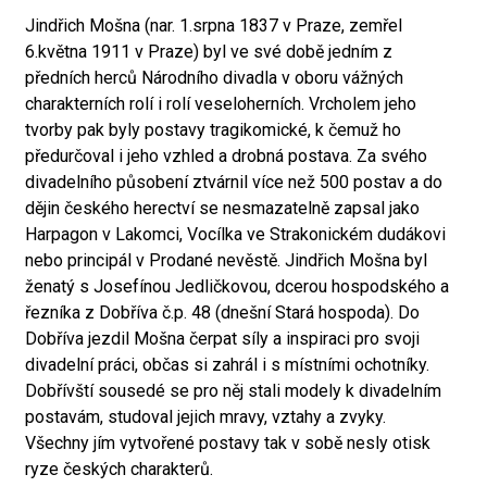
Jindřich Mošna (nar. 1.srpna 1837 v Praze, zemřel
6.května 1911 v Praze) byl ve své době jedním z
předních herců Národního divadla v oboru vážných
charakterních rolí i rolí veseloherních. Vrcholem jeho
tvorby pak byly postavy tragikomické, k čemuž ho
předurčoval i jeho vzhled a drobná postava. Za svého
divadelního působení ztvárnil více než 500 postav a do
dějin českého herectví se nesmazatelně zapsal jako
Harpagon v Lakomci, Vocílka ve Strakonickém dudákovi
nebo principál v Prodané nevěstě. Jindřich Mošna byl
ženatý s Josefínou Jedličkovou, dcerou hospodského a
řezníka z Dobříva č.p. 48 (dnešní Stará hospoda). Do
Dobříva jezdil Mošna čerpat síly a inspiraci pro svoji
divadelní práci, občas si zahrál i s místními ochotníky.
Dobřívští sousedé se pro něj stali modely k divadelním
postavám, studoval jejich mravy, vztahy a zvyky.
Všechny jím vytvořené postavy tak v sobě nesly otisk
ryze českých charakterů.