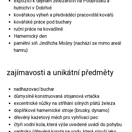
expozici k dějinám železářství na Podbrdsku a
hutnictví v Dobřívě
kovářskou výheň a předváděcí pracoviště kovářů
kovářské práce pod buchary
ruční práce na kovadlině
Hamernický den
pamětní síň Jindřicha Mošny (nachází se mimo areál
hamru)
zajímavosti a unikátní předměty
nadhazovací buchar
důmyslně konstruovaná stojanová vrtačka
excentrické nůžky na stříhání silných plátů železa
doplňkové hamernické stroje (brusky, dynamo)
dřevěný kazetový měch pro vyhřívací pec
čtyři vodní kola, která výše uvedené uvádí do pohybu
vantroky (dřevěná koryta na vodu, která slouží jako