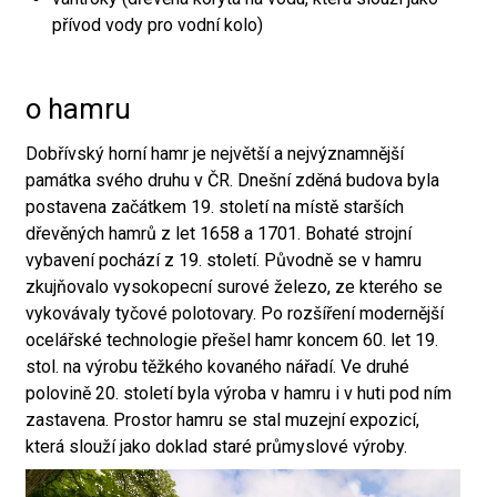
přívod vody pro vodní kolo)
o hamru
Dobřívský horní hamr je největší a nejvýznamnější
památka svého druhu v ČR. Dnešní zděná budova byla
postavena začátkem 19. století na místě starších
dřevěných hamrů z let 1658 a 1701. Bohaté strojní
vybavení pochází z 19. století. Původně se v hamru
zkujňovalo vysokopecní surové železo, ze kterého se
vykovávaly tyčové polotovary. Po rozšíření modernější
ocelářské technologie přešel hamr koncem 60. let 19.
stol. na výrobu těžkého kovaného nářadí. Ve druhé
polovině 20. století byla výroba v hamru i v huti pod ním
zastavena. Prostor hamru se stal muzejní expozicí,
která slouží jako doklad staré průmyslové výroby.