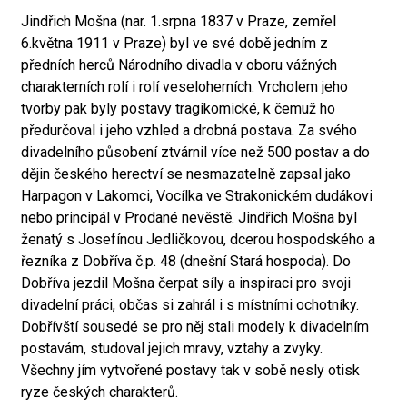
Jindřich Mošna (nar. 1.srpna 1837 v Praze, zemřel
6.května 1911 v Praze) byl ve své době jedním z
předních herců Národního divadla v oboru vážných
charakterních rolí i rolí veseloherních. Vrcholem jeho
tvorby pak byly postavy tragikomické, k čemuž ho
předurčoval i jeho vzhled a drobná postava. Za svého
divadelního působení ztvárnil více než 500 postav a do
dějin českého herectví se nesmazatelně zapsal jako
Harpagon v Lakomci, Vocílka ve Strakonickém dudákovi
nebo principál v Prodané nevěstě. Jindřich Mošna byl
ženatý s Josefínou Jedličkovou, dcerou hospodského a
řezníka z Dobříva č.p. 48 (dnešní Stará hospoda). Do
Dobříva jezdil Mošna čerpat síly a inspiraci pro svoji
divadelní práci, občas si zahrál i s místními ochotníky.
Dobřívští sousedé se pro něj stali modely k divadelním
postavám, studoval jejich mravy, vztahy a zvyky.
Všechny jím vytvořené postavy tak v sobě nesly otisk
ryze českých charakterů.