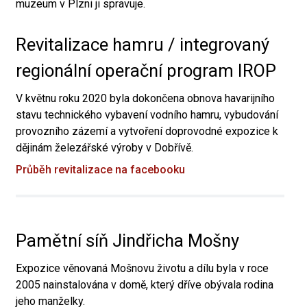
muzeum v Plzni ji spravuje.
Revitalizace hamru / integrovaný
regionální operační program IROP
V květnu roku 2020 byla dokončena obnova havarijního
stavu technického vybavení vodního hamru, vybudování
provozního zázemí a vytvoření doprovodné expozice k
dějinám železářské výroby v Dobřívě.
Průběh revitalizace na facebooku
Pamětní síň Jindřicha Mošny
Expozice věnovaná Mošnovu životu a dílu byla v roce
2005 nainstalována v domě, který dříve obývala rodina
jeho manželky.