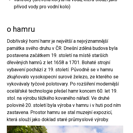
přívod vody pro vodní kolo)
o hamru
Dobřívský horní hamr je největší a nejvýznamnější
památka svého druhu v ČR. Dnešní zděná budova byla
postavena začátkem 19. století na místě starších
dřevěných hamrů z let 1658 a 1701. Bohaté strojní
vybavení pochází z 19. století. Původně se v hamru
zkujňovalo vysokopecní surové železo, ze kterého se
vykovávaly tyčové polotovary. Po rozšíření modernější
ocelářské technologie přešel hamr koncem 60. let 19.
stol. na výrobu těžkého kovaného nářadí. Ve druhé
polovině 20. století byla výroba v hamru i v huti pod ním
zastavena. Prostor hamru se stal muzejní expozicí,
která slouží jako doklad staré průmyslové výroby.