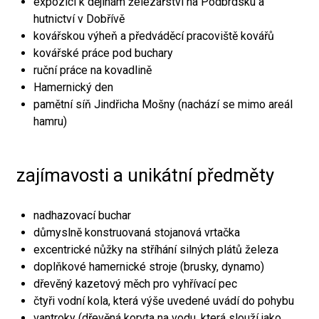
expozici k dějinám železářství na Podbrdsku a
hutnictví v Dobřívě
kovářskou výheň a předváděcí pracoviště kovářů
kovářské práce pod buchary
ruční práce na kovadlině
Hamernický den
pamětní síň Jindřicha Mošny (nachází se mimo areál
hamru)
zajímavosti a unikátní předměty
nadhazovací buchar
důmyslně konstruovaná stojanová vrtačka
excentrické nůžky na stříhání silných plátů železa
doplňkové hamernické stroje (brusky, dynamo)
dřevěný kazetový měch pro vyhřívací pec
čtyři vodní kola, která výše uvedené uvádí do pohybu
vantroky (dřevěná koryta na vodu, která slouží jako