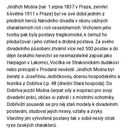
Jindřich Mošna (nar. 1.srpna 1837 v Praze, zemřel
6.května 1911 v Praze) byl ve své době jedním z
předních herců Národního divadla v oboru vážných
charakterních rolí i rolí veseloherních. Vrcholem jeho
tvorby pak byly postavy tragikomické, k čemuž ho
předurčoval i jeho vzhled a drobná postava. Za svého
divadelního působení ztvárnil více než 500 postav a do
dějin českého herectví se nesmazatelně zapsal jako
Harpagon v Lakomci, Vocílka ve Strakonickém dudákovi
nebo principál v Prodané nevěstě. Jindřich Mošna byl
ženatý s Josefínou Jedličkovou, dcerou hospodského a
řezníka z Dobříva č.p. 48 (dnešní Stará hospoda). Do
Dobříva jezdil Mošna čerpat síly a inspiraci pro svoji
divadelní práci, občas si zahrál i s místními ochotníky.
Dobřívští sousedé se pro něj stali modely k divadelním
postavám, studoval jejich mravy, vztahy a zvyky.
Všechny jím vytvořené postavy tak v sobě nesly otisk
ryze českých charakterů.