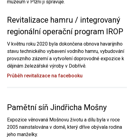
muzeum v Plzni ji spravuje.
Revitalizace hamru / integrovaný
regionální operační program IROP
V květnu roku 2020 byla dokončena obnova havarijního
stavu technického vybavení vodního hamru, vybudování
provozního zázemí a vytvoření doprovodné expozice k
dějinám železářské výroby v Dobřívě.
Průběh revitalizace na facebooku
Pamětní síň Jindřicha Mošny
Expozice věnovaná Mošnovu životu a dílu byla v roce
2005 nainstalována v domě, který dříve obývala rodina
jeho manželky.