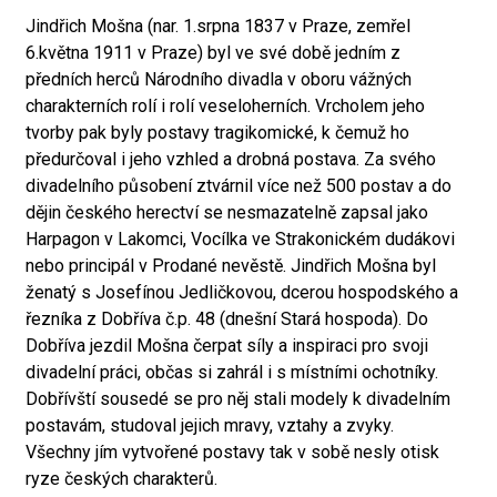
Jindřich Mošna (nar. 1.srpna 1837 v Praze, zemřel
6.května 1911 v Praze) byl ve své době jedním z
předních herců Národního divadla v oboru vážných
charakterních rolí i rolí veseloherních. Vrcholem jeho
tvorby pak byly postavy tragikomické, k čemuž ho
předurčoval i jeho vzhled a drobná postava. Za svého
divadelního působení ztvárnil více než 500 postav a do
dějin českého herectví se nesmazatelně zapsal jako
Harpagon v Lakomci, Vocílka ve Strakonickém dudákovi
nebo principál v Prodané nevěstě. Jindřich Mošna byl
ženatý s Josefínou Jedličkovou, dcerou hospodského a
řezníka z Dobříva č.p. 48 (dnešní Stará hospoda). Do
Dobříva jezdil Mošna čerpat síly a inspiraci pro svoji
divadelní práci, občas si zahrál i s místními ochotníky.
Dobřívští sousedé se pro něj stali modely k divadelním
postavám, studoval jejich mravy, vztahy a zvyky.
Všechny jím vytvořené postavy tak v sobě nesly otisk
ryze českých charakterů.