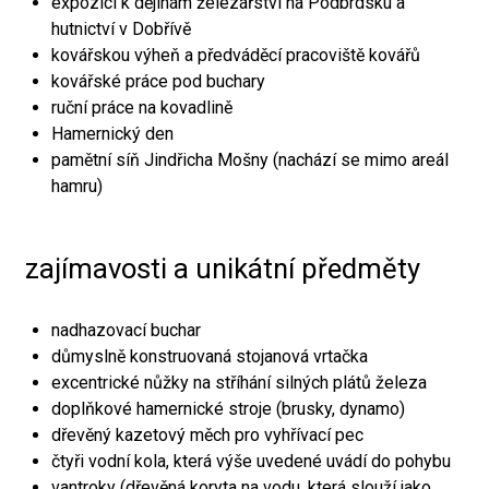
expozici k dějinám železářství na Podbrdsku a
hutnictví v Dobřívě
kovářskou výheň a předváděcí pracoviště kovářů
kovářské práce pod buchary
ruční práce na kovadlině
Hamernický den
pamětní síň Jindřicha Mošny (nachází se mimo areál
hamru)
zajímavosti a unikátní předměty
nadhazovací buchar
důmyslně konstruovaná stojanová vrtačka
excentrické nůžky na stříhání silných plátů železa
doplňkové hamernické stroje (brusky, dynamo)
dřevěný kazetový měch pro vyhřívací pec
čtyři vodní kola, která výše uvedené uvádí do pohybu
vantroky (dřevěná koryta na vodu, která slouží jako