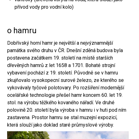
přívod vody pro vodní kolo)
o hamru
Dobřívský horní hamr je největší a nejvýznamnější
památka svého druhu v ČR. Dnešní zděná budova byla
postavena začátkem 19. století na místě starších
dřevěných hamrů z let 1658 a 1701. Bohaté strojní
vybavení pochází z 19. století. Původně se v hamru
zkujňovalo vysokopecní surové železo, ze kterého se
vykovávaly tyčové polotovary. Po rozšíření modernější
ocelářské technologie přešel hamr koncem 60. let 19.
stol. na výrobu těžkého kovaného nářadí. Ve druhé
polovině 20. století byla výroba v hamru i v huti pod ním
zastavena. Prostor hamru se stal muzejní expozicí,
která slouží jako doklad staré průmyslové výroby.