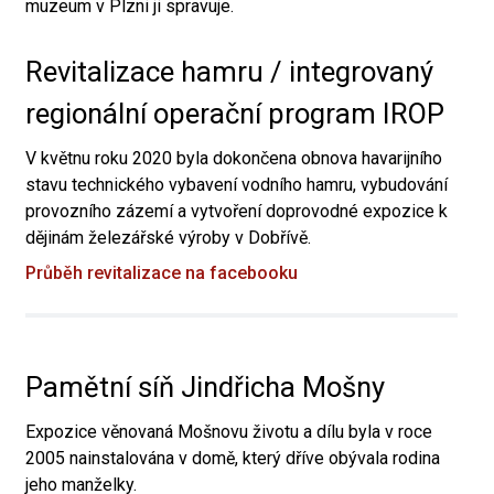
muzeum v Plzni ji spravuje.
Revitalizace hamru / integrovaný
regionální operační program IROP
V květnu roku 2020 byla dokončena obnova havarijního
stavu technického vybavení vodního hamru, vybudování
provozního zázemí a vytvoření doprovodné expozice k
dějinám železářské výroby v Dobřívě.
Průběh revitalizace na facebooku
Pamětní síň Jindřicha Mošny
Expozice věnovaná Mošnovu životu a dílu byla v roce
2005 nainstalována v domě, který dříve obývala rodina
jeho manželky.