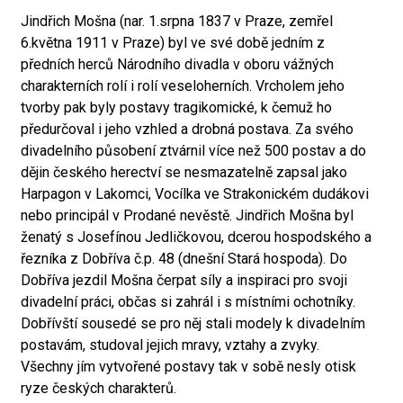
Jindřich Mošna (nar. 1.srpna 1837 v Praze, zemřel
6.května 1911 v Praze) byl ve své době jedním z
předních herců Národního divadla v oboru vážných
charakterních rolí i rolí veseloherních. Vrcholem jeho
tvorby pak byly postavy tragikomické, k čemuž ho
předurčoval i jeho vzhled a drobná postava. Za svého
divadelního působení ztvárnil více než 500 postav a do
dějin českého herectví se nesmazatelně zapsal jako
Harpagon v Lakomci, Vocílka ve Strakonickém dudákovi
nebo principál v Prodané nevěstě. Jindřich Mošna byl
ženatý s Josefínou Jedličkovou, dcerou hospodského a
řezníka z Dobříva č.p. 48 (dnešní Stará hospoda). Do
Dobříva jezdil Mošna čerpat síly a inspiraci pro svoji
divadelní práci, občas si zahrál i s místními ochotníky.
Dobřívští sousedé se pro něj stali modely k divadelním
postavám, studoval jejich mravy, vztahy a zvyky.
Všechny jím vytvořené postavy tak v sobě nesly otisk
ryze českých charakterů.