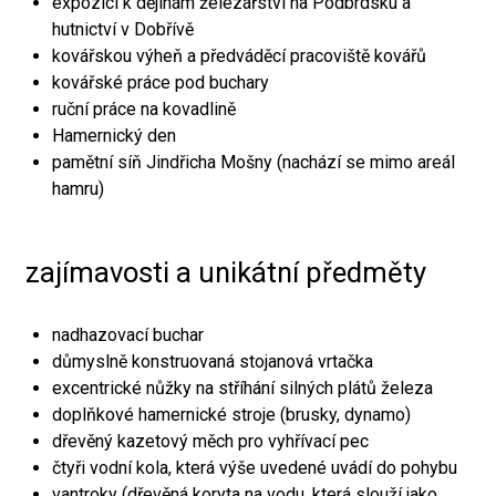
expozici k dějinám železářství na Podbrdsku a
hutnictví v Dobřívě
kovářskou výheň a předváděcí pracoviště kovářů
kovářské práce pod buchary
ruční práce na kovadlině
Hamernický den
pamětní síň Jindřicha Mošny (nachází se mimo areál
hamru)
zajímavosti a unikátní předměty
nadhazovací buchar
důmyslně konstruovaná stojanová vrtačka
excentrické nůžky na stříhání silných plátů železa
doplňkové hamernické stroje (brusky, dynamo)
dřevěný kazetový měch pro vyhřívací pec
čtyři vodní kola, která výše uvedené uvádí do pohybu
vantroky (dřevěná koryta na vodu, která slouží jako