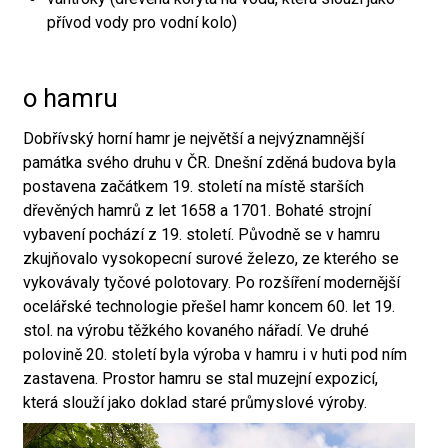
přívod vody pro vodní kolo)
o hamru
Dobřívský horní hamr je největší a nejvýznamnější
památka svého druhu v ČR. Dnešní zděná budova byla
postavena začátkem 19. století na místě starších
dřevěných hamrů z let 1658 a 1701. Bohaté strojní
vybavení pochází z 19. století. Původně se v hamru
zkujňovalo vysokopecní surové železo, ze kterého se
vykovávaly tyčové polotovary. Po rozšíření modernější
ocelářské technologie přešel hamr koncem 60. let 19.
stol. na výrobu těžkého kovaného nářadí. Ve druhé
polovině 20. století byla výroba v hamru i v huti pod ním
zastavena. Prostor hamru se stal muzejní expozicí,
která slouží jako doklad staré průmyslové výroby.