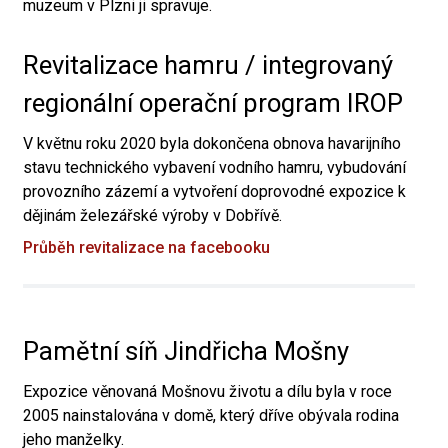
muzeum v Plzni ji spravuje.
Revitalizace hamru / integrovaný
regionální operační program IROP
V květnu roku 2020 byla dokončena obnova havarijního
stavu technického vybavení vodního hamru, vybudování
provozního zázemí a vytvoření doprovodné expozice k
dějinám železářské výroby v Dobřívě.
Průběh revitalizace na facebooku
Pamětní síň Jindřicha Mošny
Expozice věnovaná Mošnovu životu a dílu byla v roce
2005 nainstalována v domě, který dříve obývala rodina
jeho manželky.