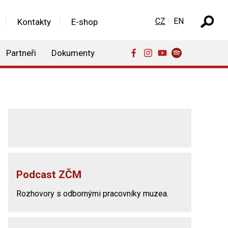
Zvolte jazyk
CZ
EN
Kontakty
E-shop
Partneři
Dokumenty
Podcast ZČM
Rozhovory s odbornými pracovníky muzea.