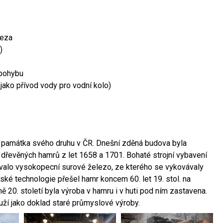
leza
)
 pohybu
 jako přívod vody pro vodní kolo)
ší památka svého druhu v ČR. Dnešní zděná budova byla
 dřevěných hamrů z let 1658 a 1701. Bohaté strojní vybavení
ovalo vysokopecní surové železo, ze kterého se vykovávaly
ské technologie přešel hamr koncem 60. let 19. stol. na
 20. století byla výroba v hamru i v huti pod ním zastavena.
ouží jako doklad staré průmyslové výroby.