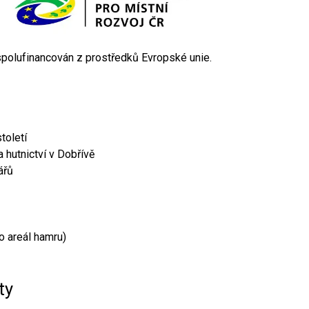
 spolufinancován z prostředků Evropské unie.
toletí
 hutnictví v Dobřívě
ářů
o areál hamru)
ty