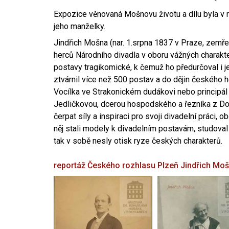
Expozice věnovaná Mošnovu životu a dílu byla v r
jeho manželky.
Jindřich Mošna (nar. 1.srpna 1837 v Praze, zemře
herců Národního divadla v oboru vážných charakter
postavy tragikomické, k čemuž ho předurčoval i 
ztvárnil více než 500 postav a do dějin českého
Vocílka ve Strakonickém dudákovi nebo principál
Jedličkovou, dcerou hospodského a řezníka z Dob
čerpat síly a inspiraci pro svoji divadelní práci, 
něj stali modely k divadelním postavám, studoval
tak v sobě nesly otisk ryze českých charakterů.
reportáž Českého rozhlasu Plzeň
Jindřich Mo