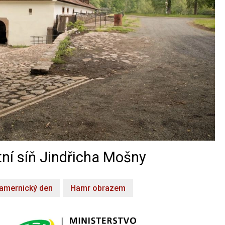
ní síň Jindřicha Mošny
amernický den
Hamr obrazem