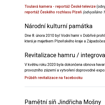
Toulavá kamera - reportáž České televize
(odvy
reportáž Českého rozhlasu Plzeň
(odvysíláno 1
Národní kulturní památka
Dne 8. února 2010 byl Vodní hamr v Dobřívě prohl
která je majetkem Plzeňského kraje a Západočesk
Revitalizace hamru / integrov
V květnu roku 2020 byla dokončena obnova havari
provozního zázemí a vytvoření doprovodné expoz
Průběh revitalizace na facebooku
Pamětní síň Jindřicha Mošny