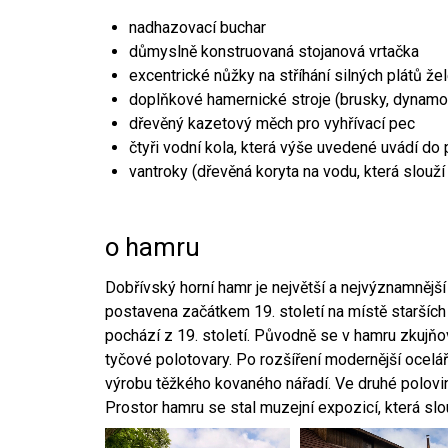
nadhazovací buchar
důmyslně konstruovaná stojanová vrtačka
excentrické nůžky na stříhání silných plátů že
doplňkové hamernické stroje (brusky, dynamo
dřevěný kazetový měch pro vyhřívací pec
čtyři vodní kola, která výše uvedené uvádí do
vantroky (dřevěná koryta na vodu, která slouží
o hamru
Dobřívský horní hamr je největší a nejvýznamněj
postavena začátkem 19. století na místě starších
pochází z 19. století. Původně se v hamru zkujň
tyčové polotovary. Po rozšíření modernější ocelář
výrobu těžkého kovaného nářadí. Ve druhé polovině
Prostor hamru se stal muzejní expozicí, která sl