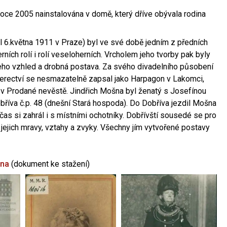
oce 2005 nainstalována v domě, který dříve obývala rodina
l 6.května 1911 v Praze) byl ve své době jedním z předních
ních rolí i rolí veseloherních. Vrcholem jeho tvorby pak byly
jeho vzhled a drobná postava. Za svého divadelního působení
 herectví se nesmazatelně zapsal jako Harpagon v Lakomci,
 v Prodané nevěstě. Jindřich Mošna byl ženatý s Josefínou
říva č.p. 48 (dnešní Stará hospoda). Do Dobříva jezdil Mošna
občas si zahrál i s místními ochotníky. Dobřívští sousedé se pro
 jejich mravy, vztahy a zvyky. Všechny jím vytvořené postavy
šna
(dokument ke stažení)