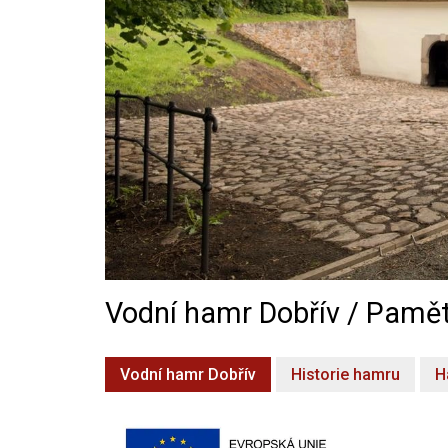
Vodní hamr Dobřív / Pamět
Vodní hamr Dobřív
Historie hamru
H