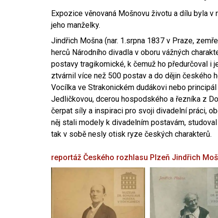
Expozice věnovaná Mošnovu životu a dílu byla v r
jeho manželky.
Jindřich Mošna (nar. 1.srpna 1837 v Praze, zemře
herců Národního divadla v oboru vážných charakter
postavy tragikomické, k čemuž ho předurčoval i 
ztvárnil více než 500 postav a do dějin českého
Vocílka ve Strakonickém dudákovi nebo principál
Jedličkovou, dcerou hospodského a řezníka z Dob
čerpat síly a inspiraci pro svoji divadelní práci, 
něj stali modely k divadelním postavám, studoval
tak v sobě nesly otisk ryze českých charakterů.
reportáž Českého rozhlasu Plzeň
Jindřich Mo