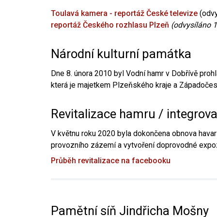
Toulavá kamera - reportáž České televize
(odvy
reportáž Českého rozhlasu Plzeň
(odvysíláno 1
Národní kulturní památka
Dne 8. února 2010 byl Vodní hamr v Dobřívě prohl
která je majetkem Plzeňského kraje a Západočesk
Revitalizace hamru / integrov
V květnu roku 2020 byla dokončena obnova havari
provozního zázemí a vytvoření doprovodné expoz
Průběh revitalizace na facebooku
Pamětní síň Jindřicha Mošny