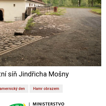
ní síň Jindřicha Mošny
amernický den
Hamr obrazem