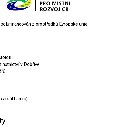
 spolufinancován z prostředků Evropské unie.
toletí
 hutnictví v Dobřívě
ářů
o areál hamru)
ty