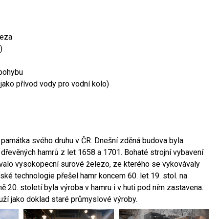
leza
)
 pohybu
 jako přívod vody pro vodní kolo)
ší památka svého druhu v ČR. Dnešní zděná budova byla
 dřevěných hamrů z let 1658 a 1701. Bohaté strojní vybavení
ovalo vysokopecní surové železo, ze kterého se vykovávaly
ské technologie přešel hamr koncem 60. let 19. stol. na
 20. století byla výroba v hamru i v huti pod ním zastavena.
ouží jako doklad staré průmyslové výroby.