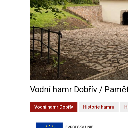
Vodní hamr Dobřív / Pamět
Vodní hamr Dobřív
Historie hamru
H