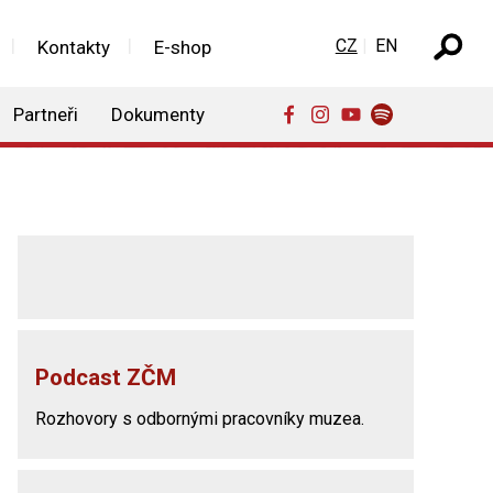
Zvolte jazyk
CZ
EN
Kontakty
E-shop
Partneři
Dokumenty
Podcast ZČM
Rozhovory s odbornými pracovníky muzea.