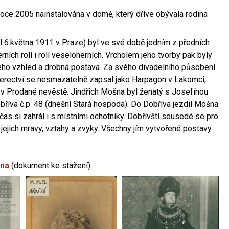
oce 2005 nainstalována v domě, který dříve obývala rodina
l 6.května 1911 v Praze) byl ve své době jedním z předních
ních rolí i rolí veseloherních. Vrcholem jeho tvorby pak byly
jeho vzhled a drobná postava. Za svého divadelního působení
 herectví se nesmazatelně zapsal jako Harpagon v Lakomci,
 v Prodané nevěstě. Jindřich Mošna byl ženatý s Josefínou
říva č.p. 48 (dnešní Stará hospoda). Do Dobříva jezdil Mošna
občas si zahrál i s místními ochotníky. Dobřívští sousedé se pro
 jejich mravy, vztahy a zvyky. Všechny jím vytvořené postavy
šna
(dokument ke stažení)