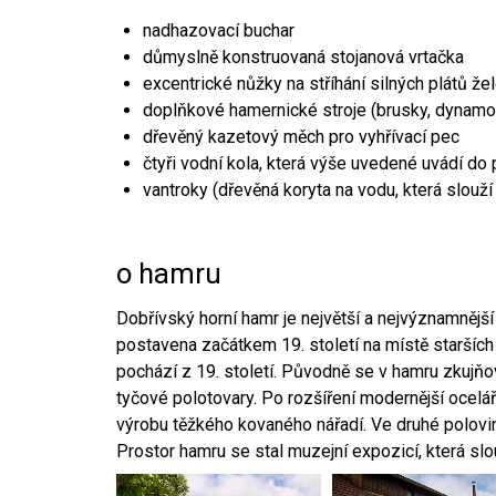
nadhazovací buchar
důmyslně konstruovaná stojanová vrtačka
excentrické nůžky na stříhání silných plátů že
doplňkové hamernické stroje (brusky, dynamo
dřevěný kazetový měch pro vyhřívací pec
čtyři vodní kola, která výše uvedené uvádí do
vantroky (dřevěná koryta na vodu, která slouží
o hamru
Dobřívský horní hamr je největší a nejvýznamněj
postavena začátkem 19. století na místě starších
pochází z 19. století. Původně se v hamru zkujň
tyčové polotovary. Po rozšíření modernější ocelář
výrobu těžkého kovaného nářadí. Ve druhé polovině
Prostor hamru se stal muzejní expozicí, která sl