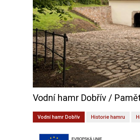
Vodní hamr Dobřív / Pamět
Vodní hamr Dobřív
Historie hamru
H