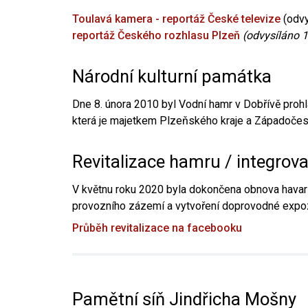
Toulavá kamera - reportáž České televize
(odvy
reportáž Českého rozhlasu Plzeň
(odvysíláno 1
Národní kulturní památka
Dne 8. února 2010 byl Vodní hamr v Dobřívě prohl
která je majetkem Plzeňského kraje a Západočesk
Revitalizace hamru / integrov
V květnu roku 2020 byla dokončena obnova havari
provozního zázemí a vytvoření doprovodné expoz
Průběh revitalizace na facebooku
Pamětní síň Jindřicha Mošny