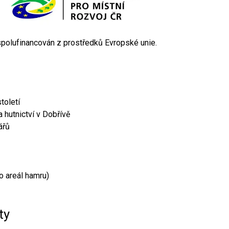
 spolufinancován z prostředků Evropské unie.
toletí
 hutnictví v Dobřívě
ářů
o areál hamru)
ty