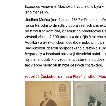
Expozice věnovaná Mošnovu životu a dílu byla v r
jeho manželky.
Jindřich Mošna (nar. 1.srpna 1837 v Praze, zemře
herců Národního divadla v oboru vážných charakter
postavy tragikomické, k čemuž ho předurčoval i 
ztvárnil více než 500 postav a do dějin českého
Vocílka ve Strakonickém dudákovi nebo principál
Jedličkovou, dcerou hospodského a řezníka z Dob
čerpat síly a inspiraci pro svoji divadelní práci, 
něj stali modely k divadelním postavám, studoval
tak v sobě nesly otisk ryze českých charakterů.
reportáž Českého rozhlasu Plzeň
Jindřich Mo