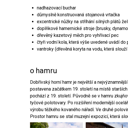
nadhazovací buchar
důmyslně konstruovaná stojanová vrtačka
excentrické nůžky na stříhání silných plátů že
doplňkové hamernické stroje (brusky, dynamo
dřevěný kazetový měch pro vyhřívací pec
čtyři vodní kola, která výše uvedené uvádí do
vantroky (dřevěná koryta na vodu, která slouží
o hamru
Dobřívský horní hamr je největší a nejvýznamněj
postavena začátkem 19. století na místě starších
pochází z 19. století. Původně se v hamru zkujň
tyčové polotovary. Po rozšíření modernější ocelář
výrobu těžkého kovaného nářadí. Ve druhé polovině
Prostor hamru se stal muzejní expozicí, která sl