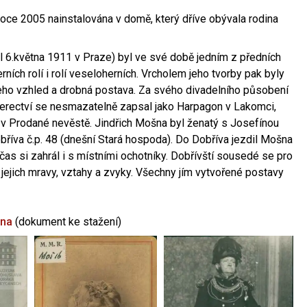
oce 2005 nainstalována v domě, který dříve obývala rodina
l 6.května 1911 v Praze) byl ve své době jedním z předních
ních rolí i rolí veseloherních. Vrcholem jeho tvorby pak byly
jeho vzhled a drobná postava. Za svého divadelního působení
 herectví se nesmazatelně zapsal jako Harpagon v Lakomci,
 v Prodané nevěstě. Jindřich Mošna byl ženatý s Josefínou
říva č.p. 48 (dnešní Stará hospoda). Do Dobříva jezdil Mošna
občas si zahrál i s místními ochotníky. Dobřívští sousedé se pro
 jejich mravy, vztahy a zvyky. Všechny jím vytvořené postavy
šna
(dokument ke stažení)