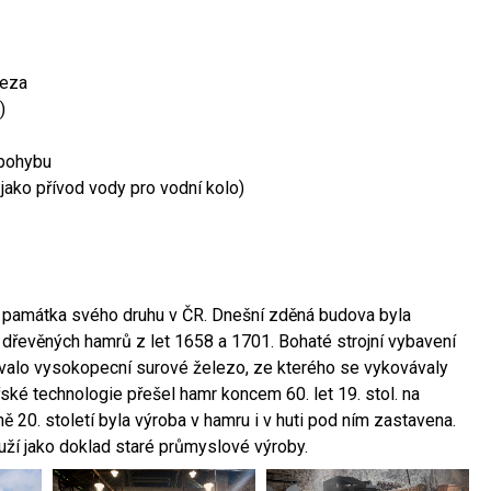
leza
)
 pohybu
 jako přívod vody pro vodní kolo)
ší památka svého druhu v ČR. Dnešní zděná budova byla
 dřevěných hamrů z let 1658 a 1701. Bohaté strojní vybavení
ovalo vysokopecní surové železo, ze kterého se vykovávaly
ské technologie přešel hamr koncem 60. let 19. stol. na
 20. století byla výroba v hamru i v huti pod ním zastavena.
ouží jako doklad staré průmyslové výroby.