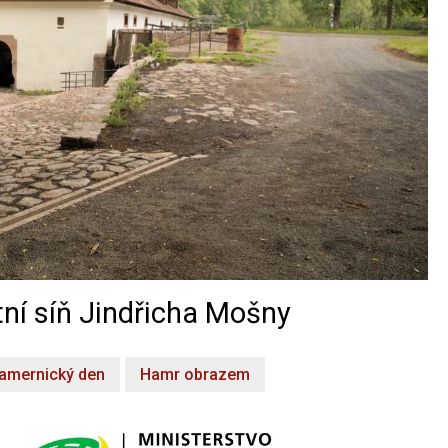
ní síň Jindřicha Mošny
amernický den
Hamr obrazem