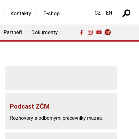
Zvolte jazyk
CZ
EN
Kontakty
E-shop
Partneři
Dokumenty
Podcast ZČM
Rozhovory s odbornými pracovníky muzea.