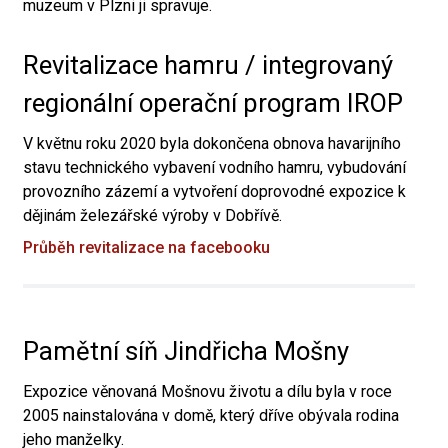
muzeum v Plzni ji spravuje.
Revitalizace hamru / integrovaný
regionální operační program IROP
V květnu roku 2020 byla dokončena obnova havarijního
stavu technického vybavení vodního hamru, vybudování
provozního zázemí a vytvoření doprovodné expozice k
dějinám železářské výroby v Dobřívě.
Průběh revitalizace na facebooku
Pamětní síň Jindřicha Mošny
Expozice věnovaná Mošnovu životu a dílu byla v roce
2005 nainstalována v domě, který dříve obývala rodina
jeho manželky.