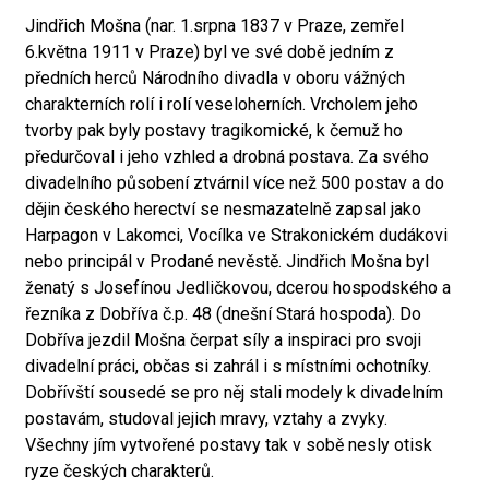
Jindřich Mošna (nar. 1.srpna 1837 v Praze, zemřel
6.května 1911 v Praze) byl ve své době jedním z
předních herců Národního divadla v oboru vážných
charakterních rolí i rolí veseloherních. Vrcholem jeho
tvorby pak byly postavy tragikomické, k čemuž ho
předurčoval i jeho vzhled a drobná postava. Za svého
divadelního působení ztvárnil více než 500 postav a do
dějin českého herectví se nesmazatelně zapsal jako
Harpagon v Lakomci, Vocílka ve Strakonickém dudákovi
nebo principál v Prodané nevěstě. Jindřich Mošna byl
ženatý s Josefínou Jedličkovou, dcerou hospodského a
řezníka z Dobříva č.p. 48 (dnešní Stará hospoda). Do
Dobříva jezdil Mošna čerpat síly a inspiraci pro svoji
divadelní práci, občas si zahrál i s místními ochotníky.
Dobřívští sousedé se pro něj stali modely k divadelním
postavám, studoval jejich mravy, vztahy a zvyky.
Všechny jím vytvořené postavy tak v sobě nesly otisk
ryze českých charakterů.