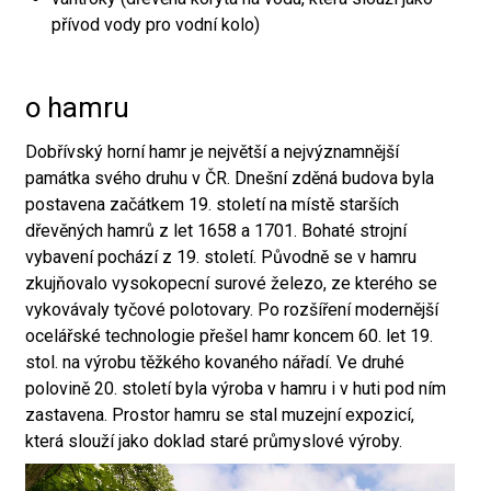
přívod vody pro vodní kolo)
o hamru
Dobřívský horní hamr je největší a nejvýznamnější
památka svého druhu v ČR. Dnešní zděná budova byla
postavena začátkem 19. století na místě starších
dřevěných hamrů z let 1658 a 1701. Bohaté strojní
vybavení pochází z 19. století. Původně se v hamru
zkujňovalo vysokopecní surové železo, ze kterého se
vykovávaly tyčové polotovary. Po rozšíření modernější
ocelářské technologie přešel hamr koncem 60. let 19.
stol. na výrobu těžkého kovaného nářadí. Ve druhé
polovině 20. století byla výroba v hamru i v huti pod ním
zastavena. Prostor hamru se stal muzejní expozicí,
která slouží jako doklad staré průmyslové výroby.