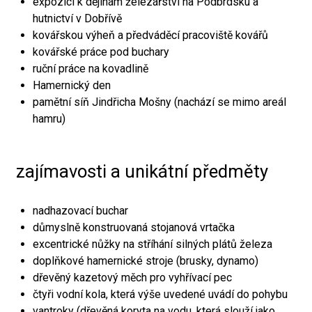
expozici k dějinám železářství na Podbrdsku a
hutnictví v Dobřívě
kovářskou výheň a předváděcí pracoviště kovářů
kovářské práce pod buchary
ruční práce na kovadlině
Hamernický den
pamětní síň Jindřicha Mošny (nachází se mimo areál
hamru)
zajímavosti a unikátní předměty
nadhazovací buchar
důmyslně konstruovaná stojanová vrtačka
excentrické nůžky na stříhání silných plátů železa
doplňkové hamernické stroje (brusky, dynamo)
dřevěný kazetový měch pro vyhřívací pec
čtyři vodní kola, která výše uvedené uvádí do pohybu
vantroky (dřevěná koryta na vodu, která slouží jako