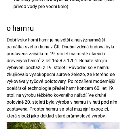
přívod vody pro vodní kolo)
o hamru
Dobřívský horní hamr je největší a nejvýznamnější
památka svého druhu v ČR. Dnešní zděná budova byla
postavena začátkem 19. století na místě starších
dřevěných hamrů z let 1658 a 1701. Bohaté strojní
vybavení pochází z 19. století. Původně se v hamru
zkujňovalo vysokopecní surové železo, ze kterého se
vykovávaly tyčové polotovary. Po rozšíření modernější
ocelářské technologie přešel hamr koncem 60. let 19.
stol. na výrobu těžkého kovaného nářadí. Ve druhé
polovině 20. století byla výroba v hamru i v huti pod ním
zastavena. Prostor hamru se stal muzejní expozicí,
která slouží jako doklad staré průmyslové výroby.