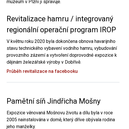
muzeum v Plzni ji spravuje.
Revitalizace hamru / integrovaný
regionální operační program IROP
V květnu roku 2020 byla dokončena obnova havarijního
stavu technického vybavení vodního hamru, vybudování
provozního zázemí a vytvoření doprovodné expozice k
dějinám železářské výroby v Dobřívě.
Průběh revitalizace na facebooku
Pamětní síň Jindřicha Mošny
Expozice věnovaná Mošnovu životu a dílu byla v roce
2005 nainstalována v domě, který dříve obývala rodina
jeho manželky.