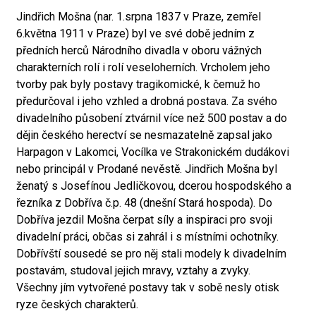
Jindřich Mošna (nar. 1.srpna 1837 v Praze, zemřel
6.května 1911 v Praze) byl ve své době jedním z
předních herců Národního divadla v oboru vážných
charakterních rolí i rolí veseloherních. Vrcholem jeho
tvorby pak byly postavy tragikomické, k čemuž ho
předurčoval i jeho vzhled a drobná postava. Za svého
divadelního působení ztvárnil více než 500 postav a do
dějin českého herectví se nesmazatelně zapsal jako
Harpagon v Lakomci, Vocílka ve Strakonickém dudákovi
nebo principál v Prodané nevěstě. Jindřich Mošna byl
ženatý s Josefínou Jedličkovou, dcerou hospodského a
řezníka z Dobříva č.p. 48 (dnešní Stará hospoda). Do
Dobříva jezdil Mošna čerpat síly a inspiraci pro svoji
divadelní práci, občas si zahrál i s místními ochotníky.
Dobřívští sousedé se pro něj stali modely k divadelním
postavám, studoval jejich mravy, vztahy a zvyky.
Všechny jím vytvořené postavy tak v sobě nesly otisk
ryze českých charakterů.