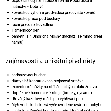
expozici k dějinám železářství na Podbrdsku a
hutnictví v Dobřívě
kovářskou výheň a předváděcí pracoviště kovářů
kovářské práce pod buchary
ruční práce na kovadlině
Hamernický den
pamětní síň Jindřicha Mošny (nachází se mimo areál
hamru)
zajímavosti a unikátní předměty
nadhazovací buchar
důmyslně konstruovaná stojanová vrtačka
excentrické nůžky na stříhání silných plátů železa
doplňkové hamernické stroje (brusky, dynamo)
dřevěný kazetový měch pro vyhřívací pec
čtyři vodní kola, která výše uvedené uvádí do pohybu
vantroky (dřevěná koryta na vodu, která slouží jako