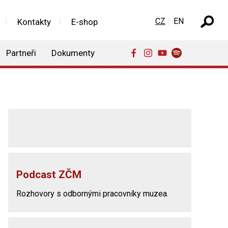
Zvolte jazyk
CZ
EN
Kontakty
E-shop
Partneři
Dokumenty
Podcast ZČM
Rozhovory s odbornými pracovníky muzea.