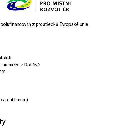
 spolufinancován z prostředků Evropské unie.
toletí
 hutnictví v Dobřívě
ářů
o areál hamru)
ty