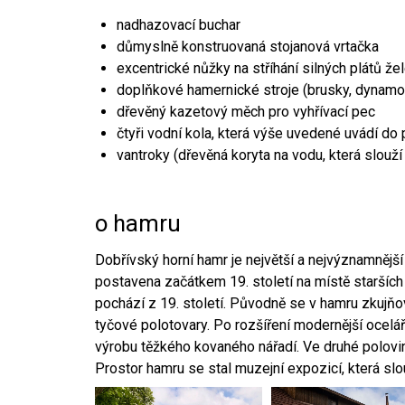
nadhazovací buchar
důmyslně konstruovaná stojanová vrtačka
excentrické nůžky na stříhání silných plátů že
doplňkové hamernické stroje (brusky, dynamo
dřevěný kazetový měch pro vyhřívací pec
čtyři vodní kola, která výše uvedené uvádí do
vantroky (dřevěná koryta na vodu, která slouží
o hamru
Dobřívský horní hamr je největší a nejvýznamněj
postavena začátkem 19. století na místě starších
pochází z 19. století. Původně se v hamru zkujň
tyčové polotovary. Po rozšíření modernější ocelář
výrobu těžkého kovaného nářadí. Ve druhé polovině
Prostor hamru se stal muzejní expozicí, která sl