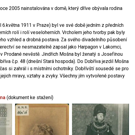
oce 2005 nainstalována v domě, který dříve obývala rodina
l 6.května 1911 v Praze) byl ve své době jedním z předních
ních rolí i rolí veseloherních. Vrcholem jeho tvorby pak byly
jeho vzhled a drobná postava. Za svého divadelního působení
 herectví se nesmazatelně zapsal jako Harpagon v Lakomci,
 v Prodané nevěstě. Jindřich Mošna byl ženatý s Josefínou
říva č.p. 48 (dnešní Stará hospoda). Do Dobříva jezdil Mošna
občas si zahrál i s místními ochotníky. Dobřívští sousedé se pro
 jejich mravy, vztahy a zvyky. Všechny jím vytvořené postavy
šna
(dokument ke stažení)