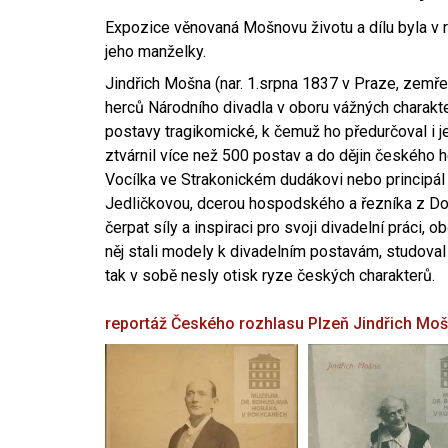
Expozice věnovaná Mošnovu životu a dílu byla v r
jeho manželky.
Jindřich Mošna (nar. 1.srpna 1837 v Praze, zemře
herců Národního divadla v oboru vážných charakter
postavy tragikomické, k čemuž ho předurčoval i 
ztvárnil více než 500 postav a do dějin českého
Vocílka ve Strakonickém dudákovi nebo principál
Jedličkovou, dcerou hospodského a řezníka z Dob
čerpat síly a inspiraci pro svoji divadelní práci, 
něj stali modely k divadelním postavám, studoval
tak v sobě nesly otisk ryze českých charakterů.
reportáž Českého rozhlasu Plzeň
Jindřich Mo