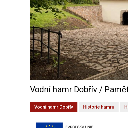
Vodní hamr Dobřív / Pamět
Vodní hamr Dobřív
Historie hamru
H