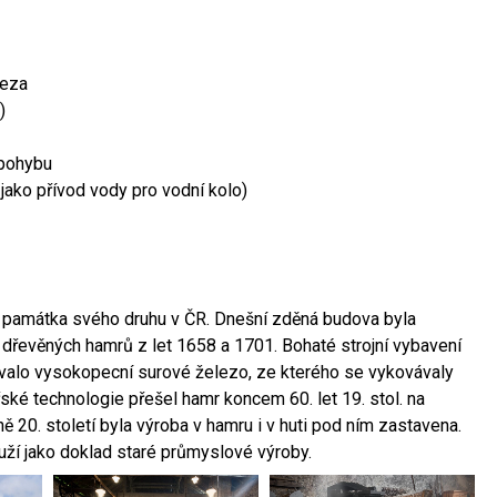
leza
)
 pohybu
 jako přívod vody pro vodní kolo)
ší památka svého druhu v ČR. Dnešní zděná budova byla
 dřevěných hamrů z let 1658 a 1701. Bohaté strojní vybavení
ovalo vysokopecní surové železo, ze kterého se vykovávaly
ské technologie přešel hamr koncem 60. let 19. stol. na
 20. století byla výroba v hamru i v huti pod ním zastavena.
ouží jako doklad staré průmyslové výroby.