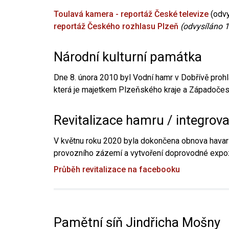
Toulavá kamera - reportáž České televize
(odvy
reportáž Českého rozhlasu Plzeň
(odvysíláno 1
Národní kulturní památka
Dne 8. února 2010 byl Vodní hamr v Dobřívě prohl
která je majetkem Plzeňského kraje a Západočesk
Revitalizace hamru / integrov
V květnu roku 2020 byla dokončena obnova havari
provozního zázemí a vytvoření doprovodné expoz
Průběh revitalizace na facebooku
Pamětní síň Jindřicha Mošny