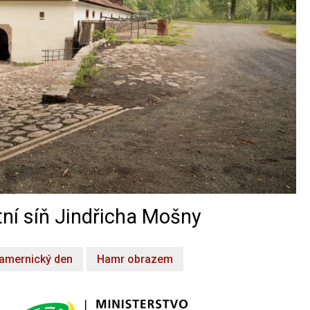
ní síň Jindřicha Mošny
amernický den
Hamr obrazem