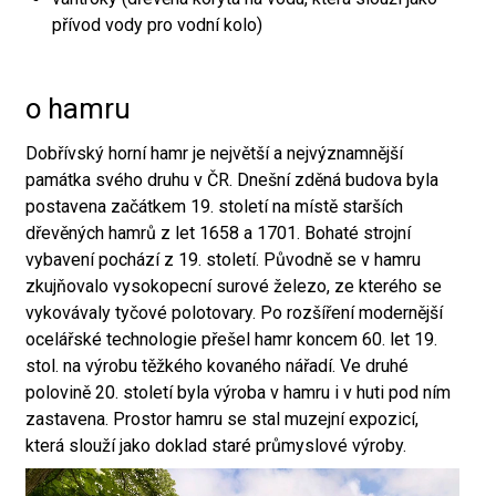
přívod vody pro vodní kolo)
o hamru
Dobřívský horní hamr je největší a nejvýznamnější
památka svého druhu v ČR. Dnešní zděná budova byla
postavena začátkem 19. století na místě starších
dřevěných hamrů z let 1658 a 1701. Bohaté strojní
vybavení pochází z 19. století. Původně se v hamru
zkujňovalo vysokopecní surové železo, ze kterého se
vykovávaly tyčové polotovary. Po rozšíření modernější
ocelářské technologie přešel hamr koncem 60. let 19.
stol. na výrobu těžkého kovaného nářadí. Ve druhé
polovině 20. století byla výroba v hamru i v huti pod ním
zastavena. Prostor hamru se stal muzejní expozicí,
která slouží jako doklad staré průmyslové výroby.