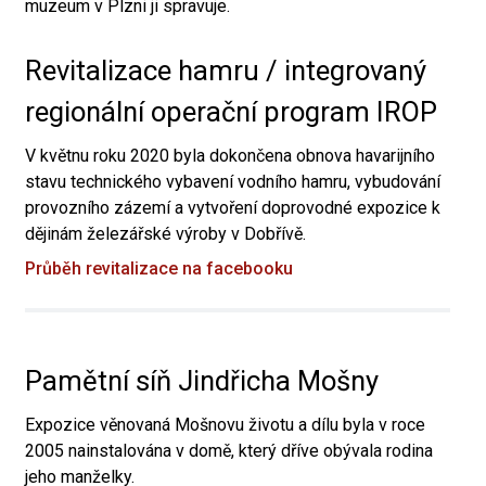
muzeum v Plzni ji spravuje.
Revitalizace hamru / integrovaný
regionální operační program IROP
V květnu roku 2020 byla dokončena obnova havarijního
stavu technického vybavení vodního hamru, vybudování
provozního zázemí a vytvoření doprovodné expozice k
dějinám železářské výroby v Dobřívě.
Průběh revitalizace na facebooku
Pamětní síň Jindřicha Mošny
Expozice věnovaná Mošnovu životu a dílu byla v roce
2005 nainstalována v domě, který dříve obývala rodina
jeho manželky.