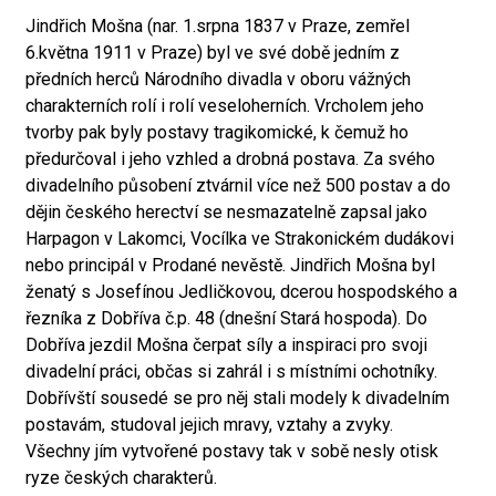
Jindřich Mošna (nar. 1.srpna 1837 v Praze, zemřel
6.května 1911 v Praze) byl ve své době jedním z
předních herců Národního divadla v oboru vážných
charakterních rolí i rolí veseloherních. Vrcholem jeho
tvorby pak byly postavy tragikomické, k čemuž ho
předurčoval i jeho vzhled a drobná postava. Za svého
divadelního působení ztvárnil více než 500 postav a do
dějin českého herectví se nesmazatelně zapsal jako
Harpagon v Lakomci, Vocílka ve Strakonickém dudákovi
nebo principál v Prodané nevěstě. Jindřich Mošna byl
ženatý s Josefínou Jedličkovou, dcerou hospodského a
řezníka z Dobříva č.p. 48 (dnešní Stará hospoda). Do
Dobříva jezdil Mošna čerpat síly a inspiraci pro svoji
divadelní práci, občas si zahrál i s místními ochotníky.
Dobřívští sousedé se pro něj stali modely k divadelním
postavám, studoval jejich mravy, vztahy a zvyky.
Všechny jím vytvořené postavy tak v sobě nesly otisk
ryze českých charakterů.