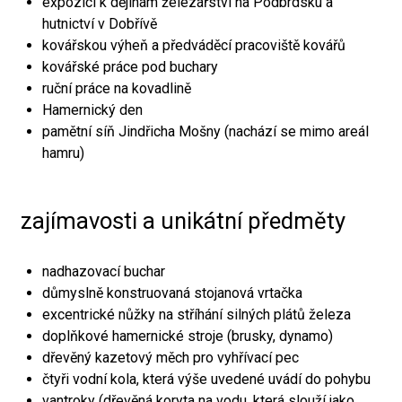
expozici k dějinám železářství na Podbrdsku a
hutnictví v Dobřívě
kovářskou výheň a předváděcí pracoviště kovářů
kovářské práce pod buchary
ruční práce na kovadlině
Hamernický den
pamětní síň Jindřicha Mošny (nachází se mimo areál
hamru)
zajímavosti a unikátní předměty
nadhazovací buchar
důmyslně konstruovaná stojanová vrtačka
excentrické nůžky na stříhání silných plátů železa
doplňkové hamernické stroje (brusky, dynamo)
dřevěný kazetový měch pro vyhřívací pec
čtyři vodní kola, která výše uvedené uvádí do pohybu
vantroky (dřevěná koryta na vodu, která slouží jako