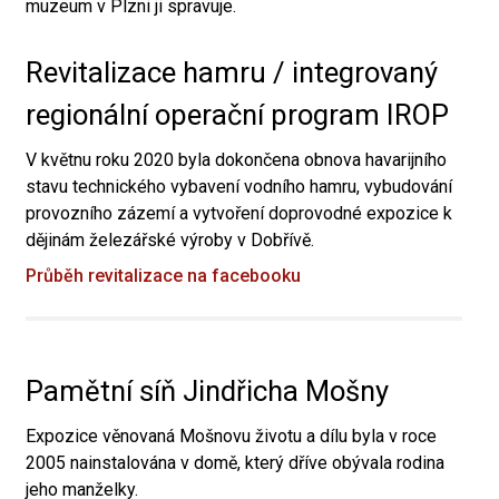
muzeum v Plzni ji spravuje.
Revitalizace hamru / integrovaný
regionální operační program IROP
V květnu roku 2020 byla dokončena obnova havarijního
stavu technického vybavení vodního hamru, vybudování
provozního zázemí a vytvoření doprovodné expozice k
dějinám železářské výroby v Dobřívě.
Průběh revitalizace na facebooku
Pamětní síň Jindřicha Mošny
Expozice věnovaná Mošnovu životu a dílu byla v roce
2005 nainstalována v domě, který dříve obývala rodina
jeho manželky.