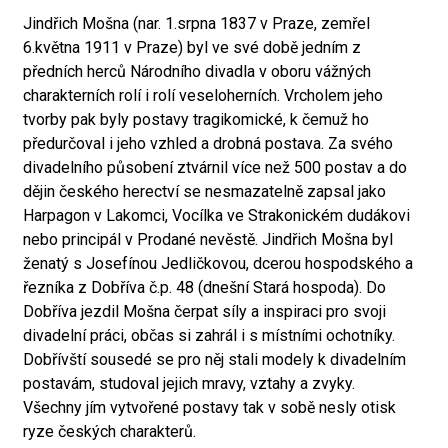
Jindřich Mošna (nar. 1.srpna 1837 v Praze, zemřel
6.května 1911 v Praze) byl ve své době jedním z
předních herců Národního divadla v oboru vážných
charakterních rolí i rolí veseloherních. Vrcholem jeho
tvorby pak byly postavy tragikomické, k čemuž ho
předurčoval i jeho vzhled a drobná postava. Za svého
divadelního působení ztvárnil více než 500 postav a do
dějin českého herectví se nesmazatelně zapsal jako
Harpagon v Lakomci, Vocílka ve Strakonickém dudákovi
nebo principál v Prodané nevěstě. Jindřich Mošna byl
ženatý s Josefínou Jedličkovou, dcerou hospodského a
řezníka z Dobříva č.p. 48 (dnešní Stará hospoda). Do
Dobříva jezdil Mošna čerpat síly a inspiraci pro svoji
divadelní práci, občas si zahrál i s místními ochotníky.
Dobřívští sousedé se pro něj stali modely k divadelním
postavám, studoval jejich mravy, vztahy a zvyky.
Všechny jím vytvořené postavy tak v sobě nesly otisk
ryze českých charakterů.