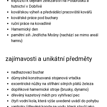
expozici k dějinám železářství na Podbrdsku a
hutnictví v Dobřívě
kovářskou výheň a předváděcí pracoviště kovářů
kovářské práce pod buchary
ruční práce na kovadlině
Hamernický den
pamětní síň Jindřicha Mošny (nachází se mimo areál
hamru)
zajímavosti a unikátní předměty
nadhazovací buchar
důmyslně konstruovaná stojanová vrtačka
excentrické nůžky na stříhání silných plátů železa
doplňkové hamernické stroje (brusky, dynamo)
dřevěný kazetový měch pro vyhřívací pec
čtyři vodní kola, která výše uvedené uvádí do pohybu
vantroky (dřevěná koryta na vodu, která slouží jako