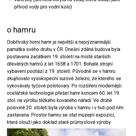
přívod vody pro vodní kolo)
o hamru
Dobřívský horní hamr je největší a nejvýznamnější
památka svého druhu v ČR. Dnešní zděná budova byla
postavena začátkem 19. století na místě starších
dřevěných hamrů z let 1658 a 1701. Bohaté strojní
vybavení pochází z 19. století. Původně se v hamru
zkujňovalo vysokopecní surové železo, ze kterého se
vykovávaly tyčové polotovary. Po rozšíření modernější
ocelářské technologie přešel hamr koncem 60. let 19.
stol. na výrobu těžkého kovaného nářadí. Ve druhé
polovině 20. století byla výroba v hamru i v huti pod ním
zastavena. Prostor hamru se stal muzejní expozicí,
která slouží jako doklad staré průmyslové výroby.