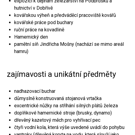
expozici k dějinám železářství na Podbrdsku a
hutnictví v Dobřívě
kovářskou výheň a předváděcí pracoviště kovářů
kovářské práce pod buchary
ruční práce na kovadlině
Hamernický den
pamětní síň Jindřicha Mošny (nachází se mimo areál
hamru)
zajímavosti a unikátní předměty
nadhazovací buchar
důmyslně konstruovaná stojanová vrtačka
excentrické nůžky na stříhání silných plátů železa
doplňkové hamernické stroje (brusky, dynamo)
dřevěný kazetový měch pro vyhřívací pec
čtyři vodní kola, která výše uvedené uvádí do pohybu
vantroky (dřevěná koryta na vodu, která slouží jako