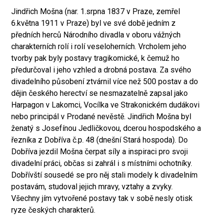
Jindřich Mošna (nar. 1.srpna 1837 v Praze, zemřel
6.května 1911 v Praze) byl ve své době jedním z
předních herců Národního divadla v oboru vážných
charakterních rolí i rolí veseloherních. Vrcholem jeho
tvorby pak byly postavy tragikomické, k čemuž ho
předurčoval i jeho vzhled a drobná postava. Za svého
divadelního působení ztvárnil více než 500 postav a do
dějin českého herectví se nesmazatelně zapsal jako
Harpagon v Lakomci, Vocílka ve Strakonickém dudákovi
nebo principál v Prodané nevěstě. Jindřich Mošna byl
ženatý s Josefínou Jedličkovou, dcerou hospodského a
řezníka z Dobříva č.p. 48 (dnešní Stará hospoda). Do
Dobříva jezdil Mošna čerpat síly a inspiraci pro svoji
divadelní práci, občas si zahrál i s místními ochotníky.
Dobřívští sousedé se pro něj stali modely k divadelním
postavám, studoval jejich mravy, vztahy a zvyky.
Všechny jím vytvořené postavy tak v sobě nesly otisk
ryze českých charakterů.