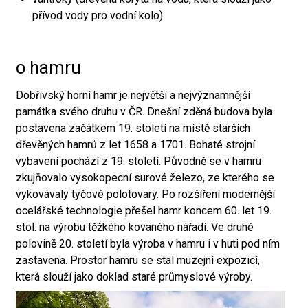
přívod vody pro vodní kolo)
o hamru
Dobřívský horní hamr je největší a nejvýznamnější
památka svého druhu v ČR. Dnešní zděná budova byla
postavena začátkem 19. století na místě starších
dřevěných hamrů z let 1658 a 1701. Bohaté strojní
vybavení pochází z 19. století. Původně se v hamru
zkujňovalo vysokopecní surové železo, ze kterého se
vykovávaly tyčové polotovary. Po rozšíření modernější
ocelářské technologie přešel hamr koncem 60. let 19.
stol. na výrobu těžkého kovaného nářadí. Ve druhé
polovině 20. století byla výroba v hamru i v huti pod ním
zastavena. Prostor hamru se stal muzejní expozicí,
která slouží jako doklad staré průmyslové výroby.