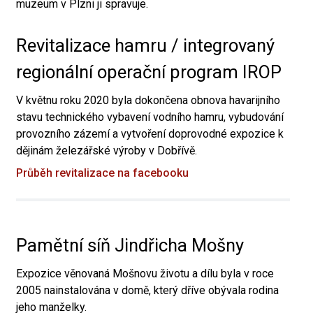
muzeum v Plzni ji spravuje.
Revitalizace hamru / integrovaný
regionální operační program IROP
V květnu roku 2020 byla dokončena obnova havarijního
stavu technického vybavení vodního hamru, vybudování
provozního zázemí a vytvoření doprovodné expozice k
dějinám železářské výroby v Dobřívě.
Průběh revitalizace na facebooku
Pamětní síň Jindřicha Mošny
Expozice věnovaná Mošnovu životu a dílu byla v roce
2005 nainstalována v domě, který dříve obývala rodina
jeho manželky.