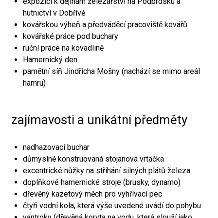
expozici k dějinám železářství na Podbrdsku a
hutnictví v Dobřívě
kovářskou výheň a předváděcí pracoviště kovářů
kovářské práce pod buchary
ruční práce na kovadlině
Hamernický den
pamětní síň Jindřicha Mošny (nachází se mimo areál
hamru)
zajímavosti a unikátní předměty
nadhazovací buchar
důmyslně konstruovaná stojanová vrtačka
excentrické nůžky na stříhání silných plátů železa
doplňkové hamernické stroje (brusky, dynamo)
dřevěný kazetový měch pro vyhřívací pec
čtyři vodní kola, která výše uvedené uvádí do pohybu
vantroky (dřevěná koryta na vodu, která slouží jako