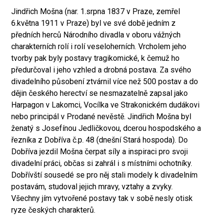
Jindřich Mošna (nar. 1.srpna 1837 v Praze, zemřel
6.května 1911 v Praze) byl ve své době jedním z
předních herců Národního divadla v oboru vážných
charakterních rolí i rolí veseloherních. Vrcholem jeho
tvorby pak byly postavy tragikomické, k čemuž ho
předurčoval i jeho vzhled a drobná postava. Za svého
divadelního působení ztvárnil více než 500 postav a do
dějin českého herectví se nesmazatelně zapsal jako
Harpagon v Lakomci, Vocílka ve Strakonickém dudákovi
nebo principál v Prodané nevěstě. Jindřich Mošna byl
ženatý s Josefínou Jedličkovou, dcerou hospodského a
řezníka z Dobříva č.p. 48 (dnešní Stará hospoda). Do
Dobříva jezdil Mošna čerpat síly a inspiraci pro svoji
divadelní práci, občas si zahrál i s místními ochotníky.
Dobřívští sousedé se pro něj stali modely k divadelním
postavám, studoval jejich mravy, vztahy a zvyky.
Všechny jím vytvořené postavy tak v sobě nesly otisk
ryze českých charakterů.