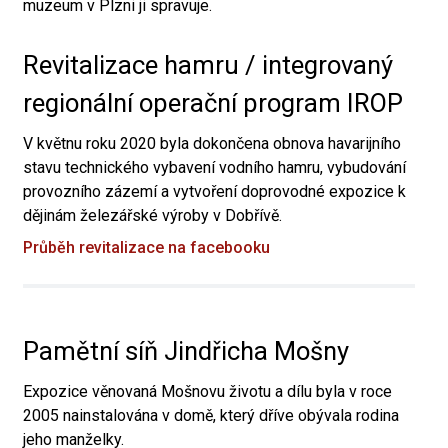
muzeum v Plzni ji spravuje.
Revitalizace hamru / integrovaný
regionální operační program IROP
V květnu roku 2020 byla dokončena obnova havarijního
stavu technického vybavení vodního hamru, vybudování
provozního zázemí a vytvoření doprovodné expozice k
dějinám železářské výroby v Dobřívě.
Průběh revitalizace na facebooku
Pamětní síň Jindřicha Mošny
Expozice věnovaná Mošnovu životu a dílu byla v roce
2005 nainstalována v domě, který dříve obývala rodina
jeho manželky.