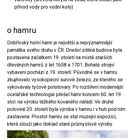
přívod vody pro vodní kolo)
o hamru
Dobřívský horní hamr je největší a nejvýznamnější
památka svého druhu v ČR. Dnešní zděná budova byla
postavena začátkem 19. století na místě starších
dřevěných hamrů z let 1658 a 1701. Bohaté strojní
vybavení pochází z 19. století. Původně se v hamru
zkujňovalo vysokopecní surové železo, ze kterého se
vykovávaly tyčové polotovary. Po rozšíření modernější
ocelářské technologie přešel hamr koncem 60. let 19.
stol. na výrobu těžkého kovaného nářadí. Ve druhé
polovině 20. století byla výroba v hamru i v huti pod ním
zastavena. Prostor hamru se stal muzejní expozicí,
která slouží jako doklad staré průmyslové výroby.