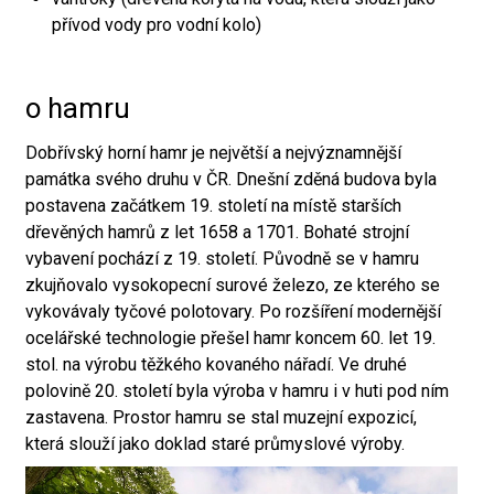
přívod vody pro vodní kolo)
o hamru
Dobřívský horní hamr je největší a nejvýznamnější
památka svého druhu v ČR. Dnešní zděná budova byla
postavena začátkem 19. století na místě starších
dřevěných hamrů z let 1658 a 1701. Bohaté strojní
vybavení pochází z 19. století. Původně se v hamru
zkujňovalo vysokopecní surové železo, ze kterého se
vykovávaly tyčové polotovary. Po rozšíření modernější
ocelářské technologie přešel hamr koncem 60. let 19.
stol. na výrobu těžkého kovaného nářadí. Ve druhé
polovině 20. století byla výroba v hamru i v huti pod ním
zastavena. Prostor hamru se stal muzejní expozicí,
která slouží jako doklad staré průmyslové výroby.