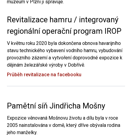
muzeum v Plzni ji spravuje.
Revitalizace hamru / integrovaný
regionální operační program IROP
V květnu roku 2020 byla dokončena obnova havarijního
stavu technického vybavení vodního hamru, vybudování
provozního zázemí a vytvoření doprovodné expozice k
dějinám železářské výroby v Dobřívě.
Průběh revitalizace na facebooku
Pamětní síň Jindřicha Mošny
Expozice věnovaná Mošnovu životu a dílu byla v roce
2005 nainstalována v domě, který dříve obývala rodina
jeho manželky.