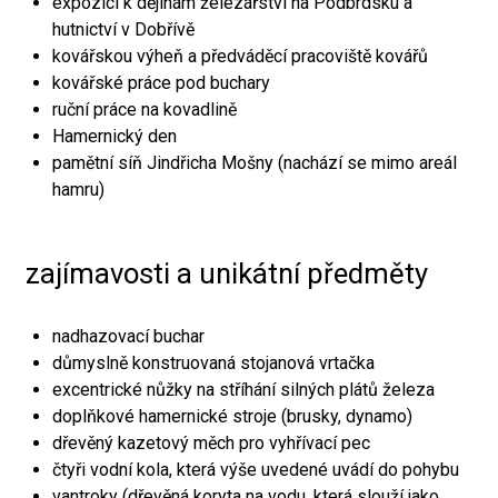
expozici k dějinám železářství na Podbrdsku a
hutnictví v Dobřívě
kovářskou výheň a předváděcí pracoviště kovářů
kovářské práce pod buchary
ruční práce na kovadlině
Hamernický den
pamětní síň Jindřicha Mošny (nachází se mimo areál
hamru)
zajímavosti a unikátní předměty
nadhazovací buchar
důmyslně konstruovaná stojanová vrtačka
excentrické nůžky na stříhání silných plátů železa
doplňkové hamernické stroje (brusky, dynamo)
dřevěný kazetový měch pro vyhřívací pec
čtyři vodní kola, která výše uvedené uvádí do pohybu
vantroky (dřevěná koryta na vodu, která slouží jako