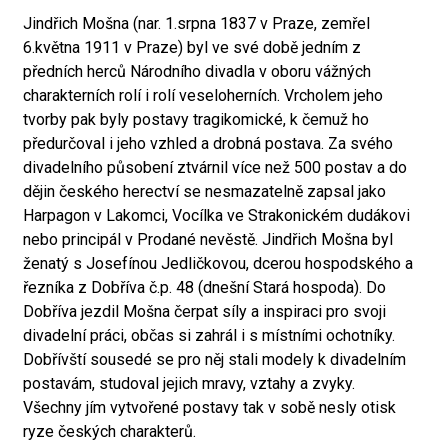
Jindřich Mošna (nar. 1.srpna 1837 v Praze, zemřel
6.května 1911 v Praze) byl ve své době jedním z
předních herců Národního divadla v oboru vážných
charakterních rolí i rolí veseloherních. Vrcholem jeho
tvorby pak byly postavy tragikomické, k čemuž ho
předurčoval i jeho vzhled a drobná postava. Za svého
divadelního působení ztvárnil více než 500 postav a do
dějin českého herectví se nesmazatelně zapsal jako
Harpagon v Lakomci, Vocílka ve Strakonickém dudákovi
nebo principál v Prodané nevěstě. Jindřich Mošna byl
ženatý s Josefínou Jedličkovou, dcerou hospodského a
řezníka z Dobříva č.p. 48 (dnešní Stará hospoda). Do
Dobříva jezdil Mošna čerpat síly a inspiraci pro svoji
divadelní práci, občas si zahrál i s místními ochotníky.
Dobřívští sousedé se pro něj stali modely k divadelním
postavám, studoval jejich mravy, vztahy a zvyky.
Všechny jím vytvořené postavy tak v sobě nesly otisk
ryze českých charakterů.