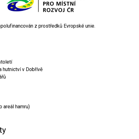
 spolufinancován z prostředků Evropské unie.
toletí
 hutnictví v Dobřívě
ářů
o areál hamru)
ty