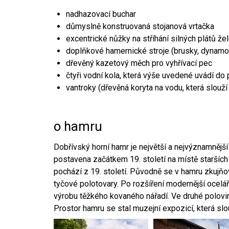
nadhazovací buchar
důmyslně konstruovaná stojanová vrtačka
excentrické nůžky na stříhání silných plátů že
doplňkové hamernické stroje (brusky, dynamo
dřevěný kazetový měch pro vyhřívací pec
čtyři vodní kola, která výše uvedené uvádí do
vantroky (dřevěná koryta na vodu, která slouží
o hamru
Dobřívský horní hamr je největší a nejvýznamněj
postavena začátkem 19. století na místě starších
pochází z 19. století. Původně se v hamru zkujň
tyčové polotovary. Po rozšíření modernější ocelář
výrobu těžkého kovaného nářadí. Ve druhé polovině
Prostor hamru se stal muzejní expozicí, která sl