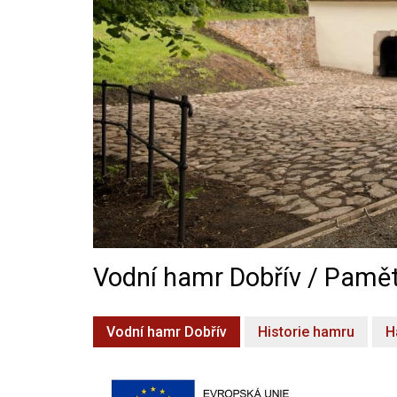
Vodní hamr Dobřív / Pamět
Vodní hamr Dobřív
Historie hamru
H