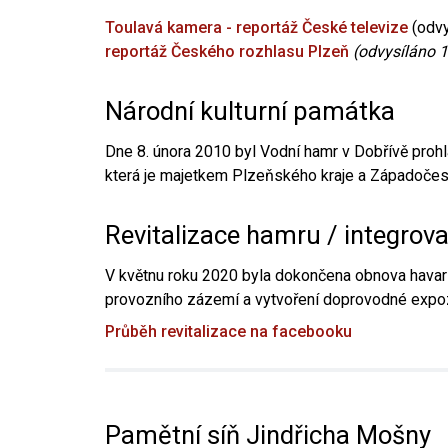
Toulavá kamera - reportáž České televize
(odvy
reportáž Českého rozhlasu Plzeň
(odvysíláno 1
Národní kulturní památka
Dne 8. února 2010 byl Vodní hamr v Dobřívě prohl
která je majetkem Plzeňského kraje a Západočesk
Revitalizace hamru / integrov
V květnu roku 2020 byla dokončena obnova havari
provozního zázemí a vytvoření doprovodné expoz
Průběh revitalizace na facebooku
Pamětní síň Jindřicha Mošny