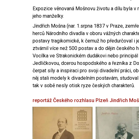
Expozice věnovaná Mošnovu životu a dílu byla v r
jeho manželky.
Jindřich Mošna (nar. 1.srpna 1837 v Praze, zemře
herců Národního divadla v oboru vážných charakter
postavy tragikomické, k čemuž ho předurčoval i 
ztvárnil více než 500 postav a do dějin českého
Vocílka ve Strakonickém dudákovi nebo principál
Jedličkovou, dcerou hospodského a řezníka z Dob
čerpat síly a inspiraci pro svoji divadelní práci, 
něj stali modely k divadelním postavám, studoval
tak v sobě nesly otisk ryze českých charakterů.
reportáž Českého rozhlasu Plzeň
Jindřich Mo