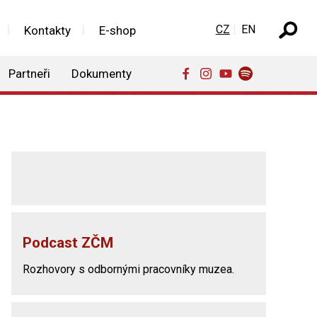
Zvolte jazyk
CZ
EN
Kontakty
E-shop
Partneři
Dokumenty
Podcast ZČM
Rozhovory s odbornými pracovníky muzea.