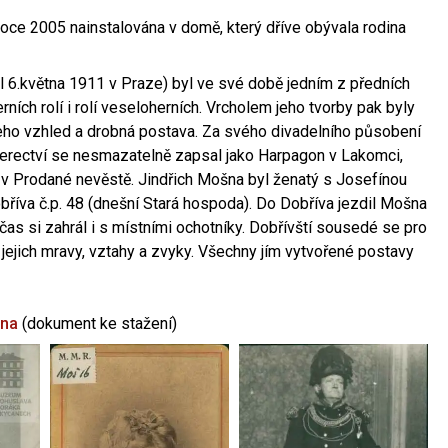
oce 2005 nainstalována v domě, který dříve obývala rodina
l 6.května 1911 v Praze) byl ve své době jedním z předních
ních rolí i rolí veseloherních. Vrcholem jeho tvorby pak byly
jeho vzhled a drobná postava. Za svého divadelního působení
 herectví se nesmazatelně zapsal jako Harpagon v Lakomci,
 v Prodané nevěstě. Jindřich Mošna byl ženatý s Josefínou
říva č.p. 48 (dnešní Stará hospoda). Do Dobříva jezdil Mošna
občas si zahrál i s místními ochotníky. Dobřívští sousedé se pro
 jejich mravy, vztahy a zvyky. Všechny jím vytvořené postavy
šna
(dokument ke stažení)