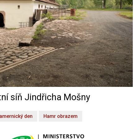
ní síň Jindřicha Mošny
amernický den
Hamr obrazem