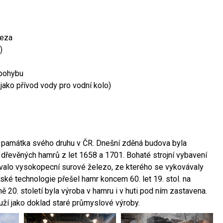
leza
)
 pohybu
 jako přívod vody pro vodní kolo)
ší památka svého druhu v ČR. Dnešní zděná budova byla
 dřevěných hamrů z let 1658 a 1701. Bohaté strojní vybavení
ovalo vysokopecní surové železo, ze kterého se vykovávaly
ské technologie přešel hamr koncem 60. let 19. stol. na
 20. století byla výroba v hamru i v huti pod ním zastavena.
ouží jako doklad staré průmyslové výroby.