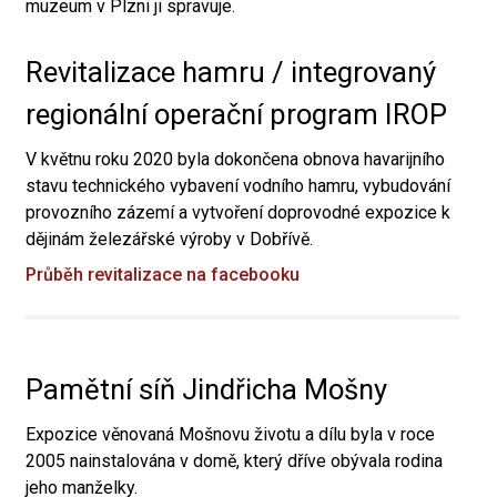
muzeum v Plzni ji spravuje.
Revitalizace hamru / integrovaný
regionální operační program IROP
V květnu roku 2020 byla dokončena obnova havarijního
stavu technického vybavení vodního hamru, vybudování
provozního zázemí a vytvoření doprovodné expozice k
dějinám železářské výroby v Dobřívě.
Průběh revitalizace na facebooku
Pamětní síň Jindřicha Mošny
Expozice věnovaná Mošnovu životu a dílu byla v roce
2005 nainstalována v domě, který dříve obývala rodina
jeho manželky.