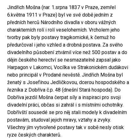
Jindřich Mošna (nar. 1.srpna 1837 v Praze, zemřel
6.května 1911 v Praze) byl ve své době jedním z
předních herců Národního divadla v oboru vážných
charakterních rolí i rolí veseloherních. Vrcholem jeho
tvorby pak byly postavy tragikomické, k čemuž ho
předurčoval i jeho vzhled a drobná postava. Za svého
divadelního působení ztvárnil více než 500 postav a do
dějin českého herectví se nesmazatelně zapsal jako
Harpagon v Lakomci, Vocílka ve Strakonickém dudákovi
nebo principál v Prodané nevěstě. Jindřich Mošna byl
ženatý s Josefínou Jedličkovou, dcerou hospodského a
řezníka z Dobříva č.p. 48 (dnešní Stará hospoda). Do
Dobříva jezdil Mošna čerpat síly a inspiraci pro svoji
divadelní práci, občas si zahrál i s místními ochotníky.
Dobřívští sousedé se pro něj stali modely k divadelním
postavám, studoval jejich mravy, vztahy a zvyky.
Všechny jím vytvořené postavy tak v sobě nesly otisk
ryze českých charakterů.