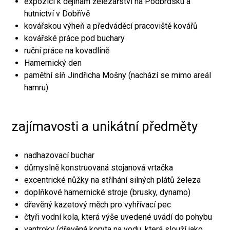
expozici k dějinám železářství na Podbrdsku a
hutnictví v Dobřívě
kovářskou výheň a předváděcí pracoviště kovářů
kovářské práce pod buchary
ruční práce na kovadlině
Hamernický den
pamětní síň Jindřicha Mošny (nachází se mimo areál
hamru)
zajímavosti a unikátní předměty
nadhazovací buchar
důmyslně konstruovaná stojanová vrtačka
excentrické nůžky na stříhání silných plátů železa
doplňkové hamernické stroje (brusky, dynamo)
dřevěný kazetový měch pro vyhřívací pec
čtyři vodní kola, která výše uvedené uvádí do pohybu
vantroky (dřevěná koryta na vodu, která slouží jako