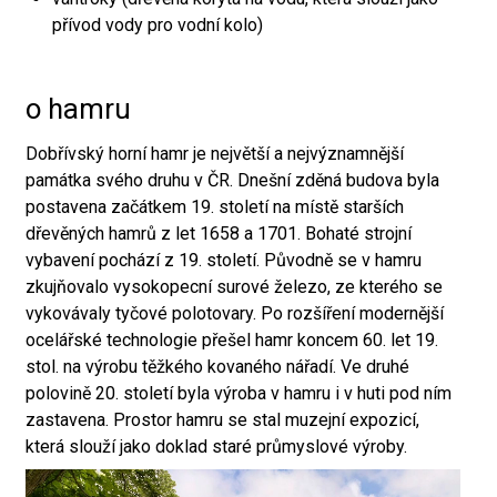
přívod vody pro vodní kolo)
o hamru
Dobřívský horní hamr je největší a nejvýznamnější
památka svého druhu v ČR. Dnešní zděná budova byla
postavena začátkem 19. století na místě starších
dřevěných hamrů z let 1658 a 1701. Bohaté strojní
vybavení pochází z 19. století. Původně se v hamru
zkujňovalo vysokopecní surové železo, ze kterého se
vykovávaly tyčové polotovary. Po rozšíření modernější
ocelářské technologie přešel hamr koncem 60. let 19.
stol. na výrobu těžkého kovaného nářadí. Ve druhé
polovině 20. století byla výroba v hamru i v huti pod ním
zastavena. Prostor hamru se stal muzejní expozicí,
která slouží jako doklad staré průmyslové výroby.