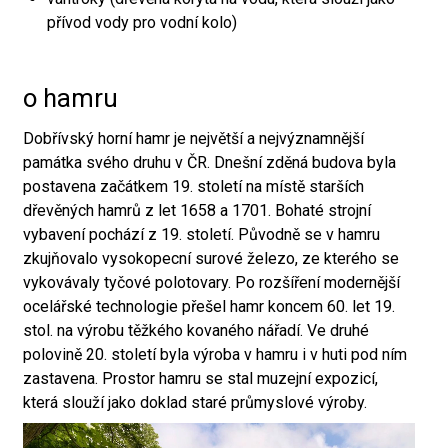
přívod vody pro vodní kolo)
o hamru
Dobřívský horní hamr je největší a nejvýznamnější
památka svého druhu v ČR. Dnešní zděná budova byla
postavena začátkem 19. století na místě starších
dřevěných hamrů z let 1658 a 1701. Bohaté strojní
vybavení pochází z 19. století. Původně se v hamru
zkujňovalo vysokopecní surové železo, ze kterého se
vykovávaly tyčové polotovary. Po rozšíření modernější
ocelářské technologie přešel hamr koncem 60. let 19.
stol. na výrobu těžkého kovaného nářadí. Ve druhé
polovině 20. století byla výroba v hamru i v huti pod ním
zastavena. Prostor hamru se stal muzejní expozicí,
která slouží jako doklad staré průmyslové výroby.