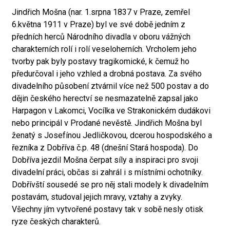
Jindřich Mošna (nar. 1.srpna 1837 v Praze, zemřel
6.května 1911 v Praze) byl ve své době jedním z
předních herců Národního divadla v oboru vážných
charakterních rolí i rolí veseloherních. Vrcholem jeho
tvorby pak byly postavy tragikomické, k čemuž ho
předurčoval i jeho vzhled a drobná postava. Za svého
divadelního působení ztvárnil více než 500 postav a do
dějin českého herectví se nesmazatelně zapsal jako
Harpagon v Lakomci, Vocílka ve Strakonickém dudákovi
nebo principál v Prodané nevěstě. Jindřich Mošna byl
ženatý s Josefínou Jedličkovou, dcerou hospodského a
řezníka z Dobříva č.p. 48 (dnešní Stará hospoda). Do
Dobříva jezdil Mošna čerpat síly a inspiraci pro svoji
divadelní práci, občas si zahrál i s místními ochotníky.
Dobřívští sousedé se pro něj stali modely k divadelním
postavám, studoval jejich mravy, vztahy a zvyky.
Všechny jím vytvořené postavy tak v sobě nesly otisk
ryze českých charakterů.