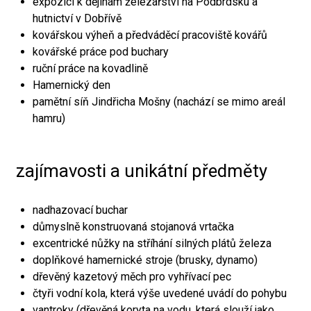
expozici k dějinám železářství na Podbrdsku a
hutnictví v Dobřívě
kovářskou výheň a předváděcí pracoviště kovářů
kovářské práce pod buchary
ruční práce na kovadlině
Hamernický den
pamětní síň Jindřicha Mošny (nachází se mimo areál
hamru)
zajímavosti a unikátní předměty
nadhazovací buchar
důmyslně konstruovaná stojanová vrtačka
excentrické nůžky na stříhání silných plátů železa
doplňkové hamernické stroje (brusky, dynamo)
dřevěný kazetový měch pro vyhřívací pec
čtyři vodní kola, která výše uvedené uvádí do pohybu
vantroky (dřevěná koryta na vodu, která slouží jako