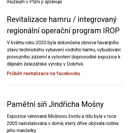
muzeum v Plzni ji spravuje.
Revitalizace hamru / integrovaný
regionální operační program IROP
V květnu roku 2020 byla dokončena obnova havarijního
stavu technického vybavení vodního hamru, vybudování
provozního zázemí a vytvoření doprovodné expozice k
dějinám železářské výroby v Dobřívě.
Průběh revitalizace na facebooku
Pamětní síň Jindřicha Mošny
Expozice věnovaná Mošnovu životu a dílu byla v roce
2005 nainstalována v domě, který dříve obývala rodina
jeho manželky.