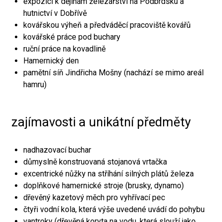
expozici k dějinám železářství na Podbrdsku a
hutnictví v Dobřívě
kovářskou výheň a předváděcí pracoviště kovářů
kovářské práce pod buchary
ruční práce na kovadlině
Hamernický den
pamětní síň Jindřicha Mošny (nachází se mimo areál
hamru)
zajímavosti a unikátní předměty
nadhazovací buchar
důmyslně konstruovaná stojanová vrtačka
excentrické nůžky na stříhání silných plátů železa
doplňkové hamernické stroje (brusky, dynamo)
dřevěný kazetový měch pro vyhřívací pec
čtyři vodní kola, která výše uvedené uvádí do pohybu
vantroky (dřevěná koryta na vodu, která slouží jako