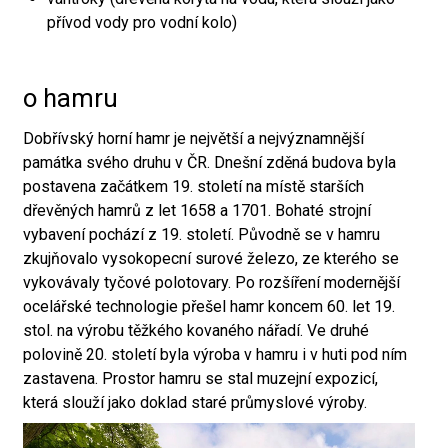
přívod vody pro vodní kolo)
o hamru
Dobřívský horní hamr je největší a nejvýznamnější
památka svého druhu v ČR. Dnešní zděná budova byla
postavena začátkem 19. století na místě starších
dřevěných hamrů z let 1658 a 1701. Bohaté strojní
vybavení pochází z 19. století. Původně se v hamru
zkujňovalo vysokopecní surové železo, ze kterého se
vykovávaly tyčové polotovary. Po rozšíření modernější
ocelářské technologie přešel hamr koncem 60. let 19.
stol. na výrobu těžkého kovaného nářadí. Ve druhé
polovině 20. století byla výroba v hamru i v huti pod ním
zastavena. Prostor hamru se stal muzejní expozicí,
která slouží jako doklad staré průmyslové výroby.