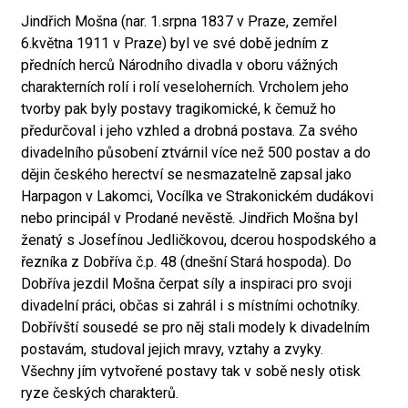
Jindřich Mošna (nar. 1.srpna 1837 v Praze, zemřel
6.května 1911 v Praze) byl ve své době jedním z
předních herců Národního divadla v oboru vážných
charakterních rolí i rolí veseloherních. Vrcholem jeho
tvorby pak byly postavy tragikomické, k čemuž ho
předurčoval i jeho vzhled a drobná postava. Za svého
divadelního působení ztvárnil více než 500 postav a do
dějin českého herectví se nesmazatelně zapsal jako
Harpagon v Lakomci, Vocílka ve Strakonickém dudákovi
nebo principál v Prodané nevěstě. Jindřich Mošna byl
ženatý s Josefínou Jedličkovou, dcerou hospodského a
řezníka z Dobříva č.p. 48 (dnešní Stará hospoda). Do
Dobříva jezdil Mošna čerpat síly a inspiraci pro svoji
divadelní práci, občas si zahrál i s místními ochotníky.
Dobřívští sousedé se pro něj stali modely k divadelním
postavám, studoval jejich mravy, vztahy a zvyky.
Všechny jím vytvořené postavy tak v sobě nesly otisk
ryze českých charakterů.