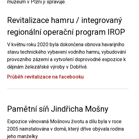
muzeum v Plzni ji spravuje.
Revitalizace hamru / integrovaný
regionální operační program IROP
V květnu roku 2020 byla dokončena obnova havarijního
stavu technického vybavení vodního hamru, vybudování
provozního zázemí a vytvoření doprovodné expozice k
dějinám železářské výroby v Dobřívě.
Průběh revitalizace na facebooku
Pamětní síň Jindřicha Mošny
Expozice věnovaná Mošnovu životu a dílu byla v roce
2005 nainstalována v domě, který dříve obývala rodina
jeho manželky.