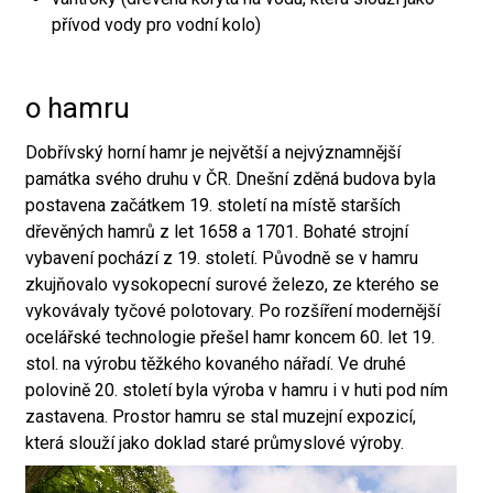
přívod vody pro vodní kolo)
o hamru
Dobřívský horní hamr je největší a nejvýznamnější
památka svého druhu v ČR. Dnešní zděná budova byla
postavena začátkem 19. století na místě starších
dřevěných hamrů z let 1658 a 1701. Bohaté strojní
vybavení pochází z 19. století. Původně se v hamru
zkujňovalo vysokopecní surové železo, ze kterého se
vykovávaly tyčové polotovary. Po rozšíření modernější
ocelářské technologie přešel hamr koncem 60. let 19.
stol. na výrobu těžkého kovaného nářadí. Ve druhé
polovině 20. století byla výroba v hamru i v huti pod ním
zastavena. Prostor hamru se stal muzejní expozicí,
která slouží jako doklad staré průmyslové výroby.