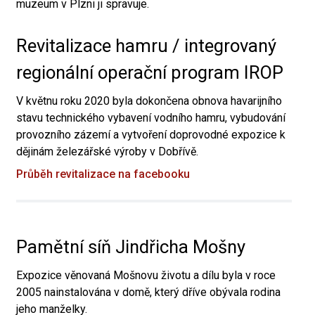
muzeum v Plzni ji spravuje.
Revitalizace hamru / integrovaný
regionální operační program IROP
V květnu roku 2020 byla dokončena obnova havarijního
stavu technického vybavení vodního hamru, vybudování
provozního zázemí a vytvoření doprovodné expozice k
dějinám železářské výroby v Dobřívě.
Průběh revitalizace na facebooku
Pamětní síň Jindřicha Mošny
Expozice věnovaná Mošnovu životu a dílu byla v roce
2005 nainstalována v domě, který dříve obývala rodina
jeho manželky.