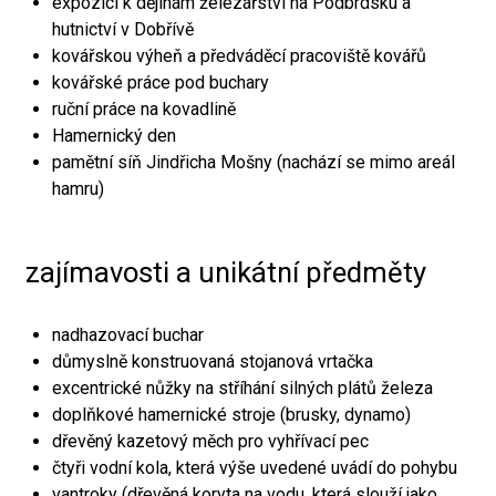
expozici k dějinám železářství na Podbrdsku a
hutnictví v Dobřívě
kovářskou výheň a předváděcí pracoviště kovářů
kovářské práce pod buchary
ruční práce na kovadlině
Hamernický den
pamětní síň Jindřicha Mošny (nachází se mimo areál
hamru)
zajímavosti a unikátní předměty
nadhazovací buchar
důmyslně konstruovaná stojanová vrtačka
excentrické nůžky na stříhání silných plátů železa
doplňkové hamernické stroje (brusky, dynamo)
dřevěný kazetový měch pro vyhřívací pec
čtyři vodní kola, která výše uvedené uvádí do pohybu
vantroky (dřevěná koryta na vodu, která slouží jako