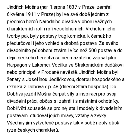
Jindřich Mošna (nar. 1.srpna 1837 v Praze, zemřel
6.května 1911 v Praze) byl ve své době jedním z
předních herců Národního divadla v oboru vážných
charakterních rolí i rolí veseloherních. Vrcholem jeho
tvorby pak byly postavy tragikomické, k čemuž ho
předurčoval i jeho vzhled a drobná postava. Za svého
divadelního působení ztvárnil více než 500 postav a do
dějin českého herectví se nesmazatelně zapsal jako
Harpagon v Lakomci, Vocílka ve Strakonickém dudákovi
nebo principál v Prodané nevěstě. Jindřich Mošna byl
ženatý s Josefínou Jedličkovou, dcerou hospodského a
řezníka z Dobříva č.p. 48 (dnešní Stará hospoda). Do
Dobříva jezdil Mošna čerpat síly a inspiraci pro svoji
divadelní práci, občas si zahrál i s místními ochotníky.
Dobřívští sousedé se pro něj stali modely k divadelním
postavám, studoval jejich mravy, vztahy a zvyky.
Všechny jím vytvořené postavy tak v sobě nesly otisk
ryze českých charakterů.